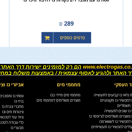
₪
289
www.electrogas.co.
הם רק למזמינים ישירות דרך האתר 
רך האתר ולהגיע לאסוף עצמאית / באמצעות משלוח במחי
ר העסקי
מחממי מים
אביזרי גז וצי
גלאי גז קבועים לתעשייה
מחממי מים מיידי בגז
ווסתי גז ומסננים
למכשירי גז מקצועיים
מוצרים משלימים למחממי מים
ברזי גז
ז חשמליים
מחברי צנרת גז
גז שונים לתעשייה
צינורות מים וגז
ומוצרים משלימים לצ'יפסר גז
ציוד עזר לטכנאי
למכשירי גז לשווארמה
כלי עבודה לטכנ
לים למכשירי גז תעשייתיים
מבערי גז