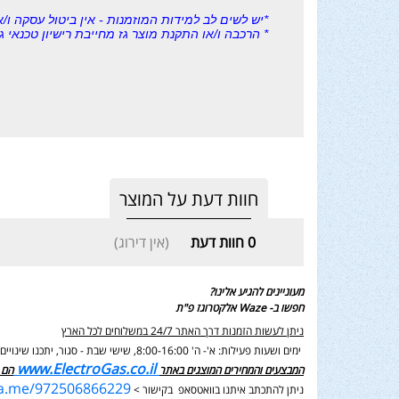
*יש לשים לב למידות המוזמנות - אין ביטול עסקה ו/א
* הרכבה ו/או התקנת מוצר גז מחייבת רישיון טכנאי
חוות דעת על המוצר
0
חוות דעת
(אין דירוג)
מעוניינים להגיע אלינו?
חפשו ב- Waze אלקטרוגז פ"ת
ניתן לעשות הזמנות דרך האתר 24/7 במשלוחים לכל הארץ
ימים ושעות פעילות: א'- ה' 8:00-16:00, שישי שבת - סגור,
יתכנו שינוי
www.ElectroGas.co.il
המבצעים והמחירים המוצגים באתר
הם 
wa.me/972506866229
ניתן להתכתב איתנו בוואטסאפ בקישור >