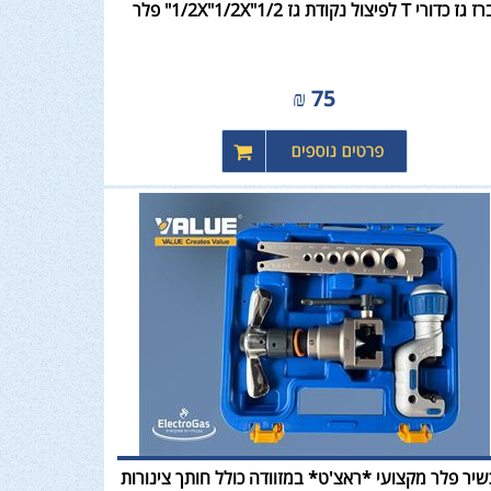
 גז כדורי T לפיצול נקודת גז 1/2X"1/2X"1/2" פלר
₪
75
יר פלר מקצועי *ראצ'ט* במזוודה כולל חותך צינורות