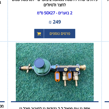
ברז
לחצר ולטיולים
2 בוערים - 50X27 ס"מ
₪
249
מכש
ווסת גז עם מפצל ל-2 נקודות גז לחיבור מיכל גז