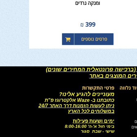
ומנקה גרדים
₪
399
(ברכישה פרונטאלית המחירים שונים)
רים המוצגים באתר
וד נלווה
פרטי התקשרות
מעוניינים להגיע אלינו?
כתובתנו ב- Waze אלקטרוגז פ"ת
ניתן לעשות הזמנות דרך האתר 24/7
במשלוחים לכל הארץ
ימים ושעות פעילות
ם
בימי חול א'-ה' 8:00-16:00
אים
שישי - שבת סגור