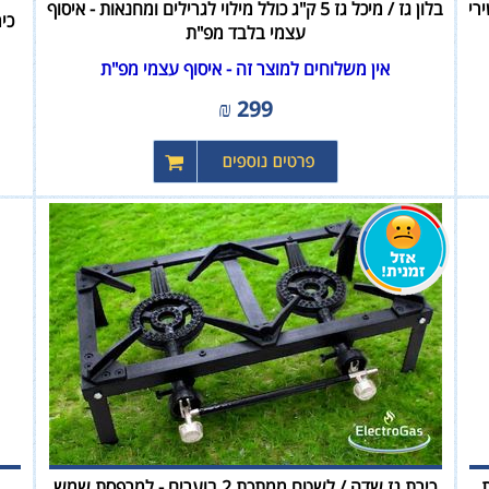
רי
בלון גז / מיכל גז 5 ק"ג כולל מילוי לגרילים ומחנאות - איסוף
כיריים 
עצמי בלבד מפ"ת
אין משלוחים למוצר זה - איסוף עצמי מפ"ת
₪
299
רכות
כירת גז שדה / לשטח ממתכת 2 בוערים - למרפסת שמש