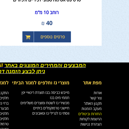
רוחב 10 מ"מ
₪
40
המבצעים והמחירים המוצגים באתר
il
ניתן לבצע הזמנה ד
מפת אתר
מוצרי גז וחלפים למגזר הביתי
למגז
מייבש כביסה בגז תוצרת רינאיי יפן
אודות
התקנת 
חממי מים בגז
צור קשר
חלפים 
מכשירי גז לשטח ומוצרים משלימים
אתר
ברזי ג
תקנון ה
חיישני טרמוקפלים ביתיים
מבערי 
מעקב הזמנות
ווסתי גז לגרילי גז וטאבונים
חלפים 
החזרות וביטולים
חלפים 
הרשמת לקוחות
טרמוקפ
הצהרת נגישות