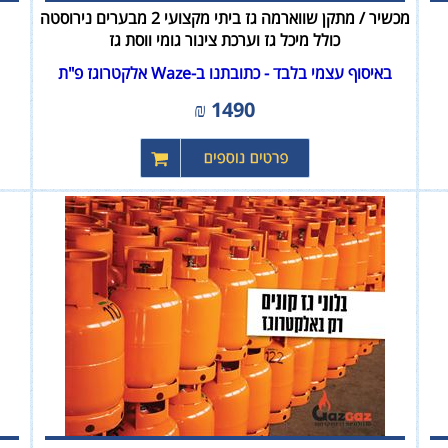
מכשיר / מתקן שווארמה גז ביתי מקצועי 2 מבערים נירוסטה
כולל מיכל גז וערכת צינור גומי ווסת גז
באיסוף עצמי בלבד - כתובתנו ב-Waze אלקטרוגז פ"ת
₪
1490