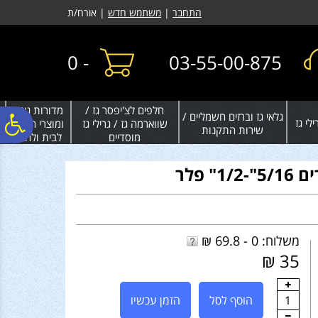
לתפריט
לתוכן
לתפריט
התחבר
|
משתמש חדש
| אורח/ת
אתר
המרכזי
נגישות
0
-
03-55-00-875
חלפים לצ'יפסר גז /
מדורות גינה
גלאי גז וברזים חשמליים /
פ
לי גז
שווארמה גז / גרילי גז
ומוצרי חימום
שירות התקנות
מוסדיים
לבית ולחצר
סר
" פלר
נג
משלוח: 0 - 69.8 ₪
35 ₪
1
הוסף לסל
הזמן עכשיו