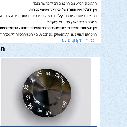
התמונות והסרטונים המוצגים הם להמחשה בלבד
אין החלפה ו/או החזרה של אביזרי גז מטעמי בטיחות
בכיריים גז יתכנו שיתוכים וקילופים בצבע גוף הכירות באזור הבערה לאחר השימוש בנוסף תיתכן סטיה במ
משלוחים לכל הארץ עד 5 ימי עסקים*
אין משלוחים למיכלי גז, למייבשי כביסה בגז ומוצרים חריגים - הרכישה באיס
המפרסם רשאי לשנות / להפסיק את המבצעים / תנאי המכירה ללא כל הודע
בכפוף לתקנון, ט.ל.ח
מו