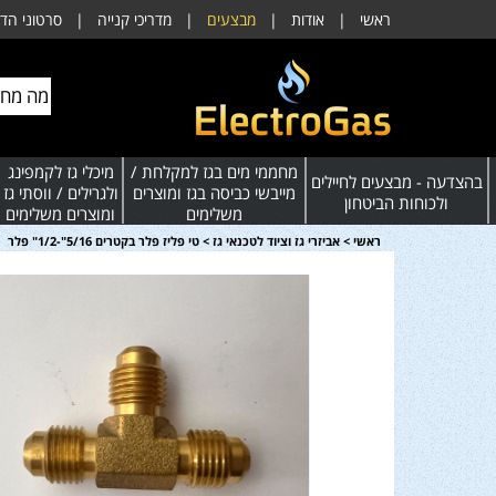
ראשי
|
אודות
|
מבצעים
|
מדריכי קנייה
|
סרטוני הד
מחממי מים בגז למקלחת /
מיכלי גז לקמפינג
בהצדעה - מבצעים לחיילים
מייבשי כביסה בגז ומוצרים
ולגרילים / ווסתי גז
ולכוחות הביטחון
משלימים
ומוצרים משלימים
ראשי
>
אביזרי גז וציוד לטכנאי גז
>
טי פליז פלר בקטרים 5/16"-1/2" פלר