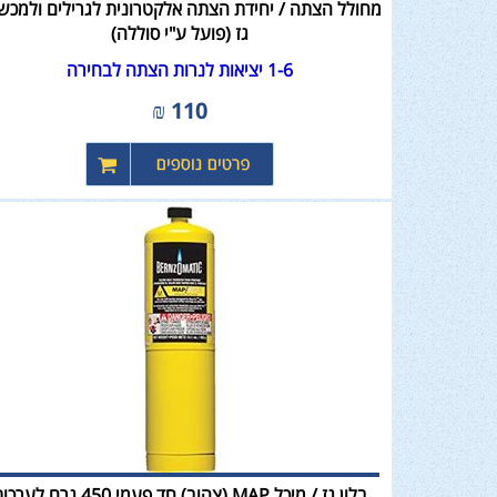
מחולל הצתה / יחידת הצתה אלקטרונית לגרילים ולמכשי
גז (פועל ע"י סוללה)
1-6 יציאות לנרות הצתה לבחירה
₪
110
בלון גז / מיכל MAP (צהוב) חד פעמי 450 גרם לע