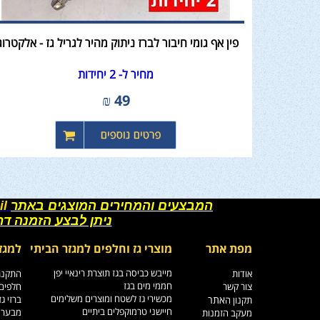
פין אף גומי חיבור לברז ניתוק מהיר לגריל גז - אלקטרוג
מחיר ל- 2 יחידות
₪
49
המבצעים והמחירים המוצגים באתר
il
ניתן לבצע הזמנה ד
מפת אתר
מוצרי גז וחלפים למגזר הביתי
למגז
מייבש כביסה בגז תוצרת רינאיי יפן
אודות
התקנת 
חממי מים בגז
צור קשר
חלפים 
מכשירי גז לשטח ומוצרים משלימים
אתר
ברזי ג
תקנון ה
חיישני טרמוקפלים ביתיים
מבערי 
מעקב הזמנות