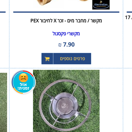
מחליף חום / רדיאטור למחמם מים בגז Noritz יפן - 21 / 17
מקשר / מחבר מים - זכר X לחיבור PEX
מקשרי פקסגול
₪
7.90