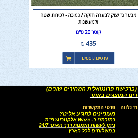
מבער גז יצוק לבערה חזקה / נמוכה - לכירות שטח
ולמעשנות
קוטר 20 ס"מ
₪
435
(ברכישה פרונטאלית המחירים שונים)
רים המוצגים באתר
וד נלווה
פרטי התקשרות
מעוניינים להגיע אלינו?
כתובתנו ב- Waze אלקטרוגז פ"ת
ניתן לעשות הזמנות דרך האתר 24/7
במשלוחים לכל הארץ