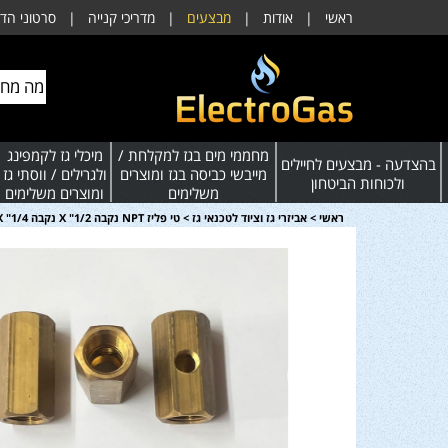
ראשי
|
אודות
|
מבצעים
|
מדריכי קנייה
|
סרטוני הד
מחממי מים בגז למקלחת /
מיכלי גז לקמפינג
בהצדעה - מבצעים לחיילים
מייבשי כביסה בגז ומוצרים
ולגרילים / ווסתי גז
ולכוחות הביטחון
משלימים
ומוצרים משלימים
ראשי
>
אביזרי גז וציוד לטכנאי גז
>
טי פליז NPT נקבה 1/2" X נקבה 1/4" X נקבה 1/2"