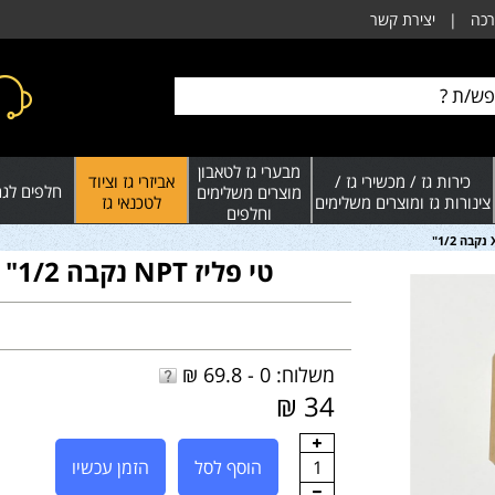
רכה
|
יצירת קשר
מבערי גז לטאבון
כירות גז / מכשירי גז /
אביזרי גז וציוד
חלפים לגרי
מוצרים משלימים
צינורות גז ומוצרים משלימים
לטכנאי גז
וחלפים
טי פליז NPT נקבה 1/2" X נקבה 1/4" X נקבה 1/2"
משלוח: 0 - 69.8 ₪
34 ₪
1
הוסף לסל
הזמן עכשיו