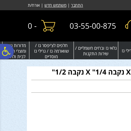
לתפריט
לתוכן
לתפריט
התחבר
|
משתמש חדש
| אורח/ת
אתר
המרכזי
נגישות
0
-
03-55-00-875
חלפים לצ'יפסר גז /
מדורות גינה
גלאי גז וברזים חשמליים /
פ
לי גז
שווארמה גז / גרילי גז
ומוצרי חימום
שירות התקנות
מוסדיים
לבית ולחצר
סר
נג