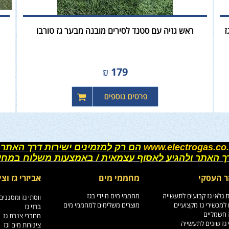
ז
ראש גזיה עם סטנד לסירים מובנה מבער גז טורבו
₪
179
www.electrogas.co.
הם רק למזמינים ישירות דרך האתר 
רך האתר ולהגיע לאסוף עצמאית / באמצעות משלוח במחי
ר העסקי
מחממי מים
אביזרי גז וצי
גלאי גז קבועים לתעשייה
מחממי מים מיידי בגז
ווסתי גז ומסננים
למכשירי גז מקצועיים
מוצרים משלימים למחממי מים
ברזי גז
ז חשמליים
מחברי צנרת גז
גז שונים לתעשייה
צינורות מים וגז