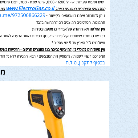
ימים ושעות פעילות: א'- ה' 8:00-16:00, שישי שבת - סגור,
יתכנו שינוי
www.ElectroGas.co.il
המבצעים והמחירים המוצגים באתר
הם 
wa.me/972506866229
ניתן להתכתב איתנו בוואטסאפ בקישור >
התמונות והסרטונים המוצגים הם להמחשה בלבד
אין החלפה ו/או החזרה של אביזרי גז מטעמי בטיחות
בכיריים גז יתכנו שיתוכים וקילופים בצבע גוף הכירות באזור הבערה לאחר השימוש בנוסף תיתכן סטיה במ
משלוחים לכל הארץ עד 5 ימי עסקים*
אין משלוחים למיכלי גז, למייבשי כביסה בגז ומוצרים חריגים - הרכישה באיס
המפרסם רשאי לשנות / להפסיק את המבצעים / תנאי המכירה ללא כל הודע
בכפוף לתקנון, ט.ל.ח
מו