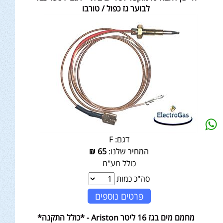
לבוער גז כפול / טורבו
דגם:
F
המחיר שלנו:
65
₪
כולל מע"מ
סה"כ כמות
פרטים נוספים
מחמם מים בגז 16 ליטר Ariston - *כולל התקנה*