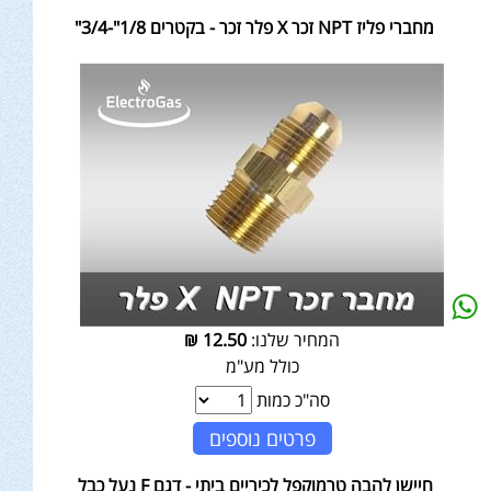
מחברי פליז NPT זכר X פלר זכר - בקטרים 1/8"-3/4"
המחיר שלנו:
12.50
₪
כולל מע"מ
סה"כ כמות
פרטים נוספים
חיישן להבה טרמוקפל לכיריים ביתי - דגם F נעל כבל