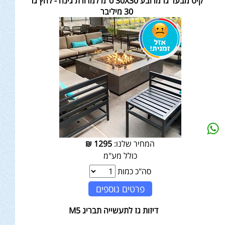
קיט מבער גז מרובע 30X30 ס"מ למדורת גינה - לחץ גז
30 מיליבר
המחיר שלנו:
1295
₪
כולל מע"מ
סה"כ כמות
פרטים נוספים
דיזות גז לתעשייה תבריג M5