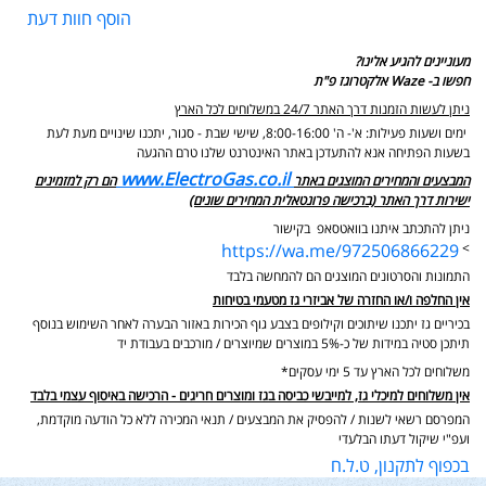
הוסף חוות דעת
מעוניינים להגיע אלינו?
חפשו ב- Waze אלקטרוגז פ"ת
ניתן לעשות הזמנות דרך האתר 24/7 במשלוחים לכל הארץ
ימים ושעות פעילות: א'- ה' 8:00-16:00, שישי שבת - סגור,
יתכנו שינויים מעת לעת
בשעות הפתיחה אנא להתעדכן באתר האינטרנט שלנו טרם ההגעה
www.ElectroGas.co.il
המבצעים והמחירים המוצגים באתר
הם רק למזמינים
ישירות דרך האתר (ברכישה פרונטאלית המחירים שונים)
ניתן להתכתב איתנו בוואטסאפ בקישור
https://wa.me/972506866229
>
התמונות והסרטונים המוצגים הם להמחשה בלבד
אין החלפה ו/או החזרה של אביזרי גז מטעמי בטיחות
בכיריים גז יתכנו שיתוכים וקילופים בצבע גוף הכירות באזור הבערה לאחר השימוש בנוסף
תיתכן סטיה במידות של כ-5% במוצרים שמיוצרים / מורכבים בעבודת יד
משלוחים לכל הארץ עד 5 ימי עסקים*
אין משלוחים למיכלי גז, למייבשי כביסה בגז ומוצרים חריגים - הרכישה באיסוף עצמי בלבד
המפרסם רשאי לשנות / להפסיק את המבצעים / תנאי המכירה ללא כל הודעה מוקדמת,
ועפ"י שיקול דעתו הבלעדי
בכפוף לתקנון, ט.ל.ח