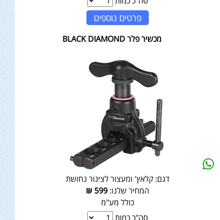
סה"כ כמות
פרטים נוספים
מכשיר פלר BLACK DIAMOND
דגם:
קלאץ' ומעצור לצינור נחושת
המחיר שלנו:
599
₪
כולל מע"מ
סה"כ כמות