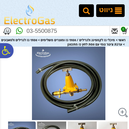
לתפריט
לתוכן
לתפריט
אתר
המרכזי
נגישות
ניווט
0
03-5500875
ראשי
>
מיכלי גז לקמפינג ולגרילים / ווסתי גז ומוצרים משלימים
>
ווסתי גז לגרילים ולטאבונים
>
ערכת צינור גומי עם ווסת לחץ גז מתכוונן
פ
סר
נג