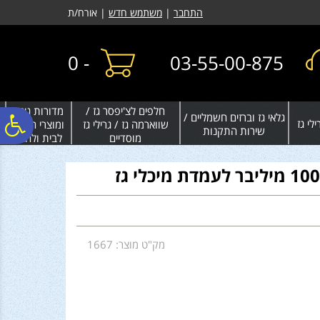
לתפריט
לתוכן
לתפריט
התחבר
|
משתמש חדש
| אורח/ת
אתר
המרכזי
נגישות
0
-
03-55-00-875
חלפים לצ'יפסר גז /
מדורות גינה
גלאי גז וברזים חשמליים /
פ
לי גז
שווארמה גז / גרילי גז
ומוצרי חימום
שירות התקנות
מוסדיים
לבית ולחצר
סר
נג
מק"ט מוצר: 1667