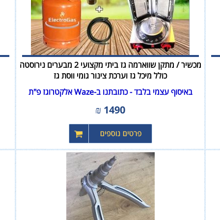
מכשיר / מתקן שווארמה גז ביתי מקצועי 2 מבערים נירוסטה
כולל מיכל גז וערכת צינור גומי ווסת גז
באיסוף עצמי בלבד - כתובתנו ב-Waze אלקטרוגז פ"ת
₪
1490