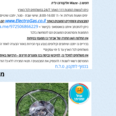
חפשו ב- Waze אלקטרוגז פ"ת
ניתן לעשות הזמנות דרך האתר 24/7 במשלוחים לכל הארץ
ימים ושעות פעילות: א'- ה' 8:00-16:00, שישי שבת - סגור,
יתכנו שינוי
www.ElectroGas.co.il
המבצעים והמחירים המוצגים באתר
הם 
wa.me/972506866229
ניתן להתכתב איתנו בוואטסאפ בקישור >
התמונות והסרטונים המוצגים הם להמחשה בלבד
אין החלפה ו/או החזרה של אביזרי גז מטעמי בטיחות
בכיריים גז יתכנו שיתוכים וקילופים בצבע גוף הכירות באזור הבערה לאחר השימוש בנוסף תיתכן סטיה במ
משלוחים לכל הארץ עד 5 ימי עסקים*
אין משלוחים למיכלי גז, למייבשי כביסה בגז ומוצרים חריגים - הרכישה באיס
המפרסם רשאי לשנות / להפסיק את המבצעים / תנאי המכירה ללא כל הודע
בכפוף לתקנון, ט.ל.ח
מו