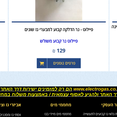
גינה
פיילוט - נר הדלקה קבוע למבערי גז שונים
פיילוט נר קבוע משולש
₪
129
www.electrogas.co.
הם רק למזמינים ישירות דרך האתר 
רך האתר ולהגיע לאסוף עצמאית / באמצעות משלוח במחי
ר העסקי
מחממי מים
אביזרי גז וצי
גלאי גז קבועים לתעשייה
מחממי מים מיידי בגז
ווסתי גז ומסננים