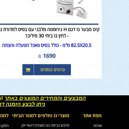
קיט מבער גז דגם H נירוסטה מלבני עם בסיס למדורת 
- לחץ גז ביתי 30 מיליבר
82.5X20.5 ס"מ - כולל בסיס פאנל הפעלה והצתה
₪
1690
המבצעים והמחירים המוצגים באתר
il
ניתן לבצע הזמנה ד
מפת אתר
מוצרי גז וחלפים למגזר הביתי
למגז
מייבש כביסה בגז תוצרת רינאיי יפן
אודות
התקנת 