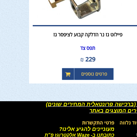
פיילוט גז נר הדלקה קבוע לציפסר גז
תפס צד
₪
229
(ברכישה פרונטאלית המחירים שונים)
רים המוצגים באתר
וד נלווה
פרטי התקשרות
מעוניינים להגיע אלינו?
כתובתנו ב- Waze אלקטרוגז פ"ת