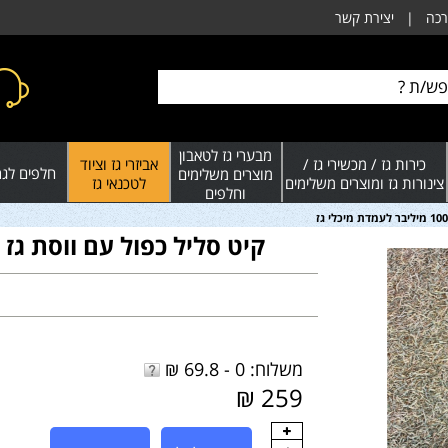
רכה
|
יצירת קשר
מבערי גז לטאבון
כירות גז / מכשירי גז /
אביזרי גז וציוד
חלפים לגרי
מוצרים משלימים
צינורות גז ומוצרים משלימים
לטכנאי גז
וחלפים
קיט סליל כפול עם ווסת גז 100 מיליבר לעמדת מיכלי גז
משלוח: 0 - 69.8 ₪
259 ₪