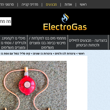
ראשי
|
אודות
|
מבצעים
|
מדריכי קנייה
|
סרטוני הד
מחממי מים בגז למקלחת /
מיכלי גז לקמפינג
בהצדעה - מבצעים לחיילים
מייבשי כביסה בגז ומוצרים
ולגרילים / ווסתי גז
ולכוחות הביטחון
משלימים
ומוצרים משלימים
ראשי
>
צינורות לגז ולמים
>
צינורות גז שונים
>
קיט סליל כפול עם ווסת גז 100 מיליבר לעמדת מיכלי גז