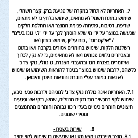
7. האחריות לא תחול במקרה של פגיעת ברק, קצר חשמלי,
שימוש במתח חשמל לא מתאים, שימוש בלחץ גז לא מתאים,
שריפה, רטיבות, פתיחת/ פגימת המוצר ו/או החלפת חלקים
שנעשה במוצר על ידי מי שלא הוסמך לכך על ידי "ל.י גזגז בע"מ"
/ "אלקטרוגז" , כוח עליון ,שימוש בזדון ו/או
רשלנות הלקוח, שימוש בחומרים אסורים בקרבה ו/או בתוכו
ובאביזרים נלווים פגומים ו/או לא מתאימים, גז לא נקי, לכלוך
ואיזומרים בצנרת הגז ובמעברי הצנרת, גז נוזלי, נזקי צד ג'
כלשהם, לרבות שימוש במוצר בניגוד להוראות השימוש או שימוש
לא נאות במוצר עפ"י חוברת והוראות היצרן והיבואן .
7.1. האחריות אינה כוללת נזקי צד ג' למניהם ולרבות פגעי טבע,
שימוש לקוי במכשיר הגז נזקים מנוזלים, שמש, נזקי אש ופגעים
חיצוניים חומרים
כימיים בעלי ריכוז גבוהה וחומרים מתחמצנים
ומסירי שומנים
.
8.
שירות בשטח -
8.1. מוצר שייבדק וימצא תקין או שנעשה בו שימוש לקוי יחויב