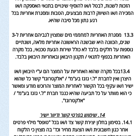
הזכות לשנות, לבטל ו/או להוסיף שינויים בתנאי האספקה ו/או
המכירה ו/או השיווק לרבות מבצעים, הטבות ומסגרת אחריות בכל
רגע נתון מכל סיבה שהיא
.
13.3 מסגרת האחריות למחממי מים שמצוין לגביהם אחריות ל-3
שנים, הכוונה היא שבשנה הראשונה אחריות מלאה, ושנתיים
נוספות על חלקים בלבד לא כולל שירות הגעת טכנאי, בכל מקרה
האחריות בכפוף לתנאי / תקנון היבואן ובאחריות היבואן בלבד
.
13.4בכל מקרה שהוא האחריות על המוצר הם ע"י היבואן ו/או
היצרן ואין לחברת "ל.י גזגז בע"מ" / "אלקטרוגז" קשר כל שהוא
ישיר ו/או עקיף בכל הקשור לאחריות המוצר והרוכש מודע ומאשר
כי הוא מוותר על כל תביעה שהיא כנגד חברת "ל.י גזגז בע"מ" /
"אלקטרוגז".
14.
שימוש בפרטי קשר ודיוור ישיר
14.1. בסימון בחלון יצירת קשר צד ו/או בכל "טופס" מילוי פרטים
אחר כגון חשבונית ו/או הצעת מחיר וכד' בה מצוין כי הלקוח