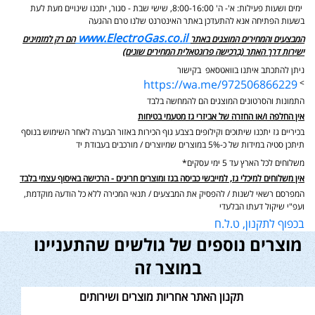
ימים ושעות פעילות: א'- ה' 8:00-16:00, שישי שבת - סגור,
יתכנו שינויים מעת לעת
בשעות הפתיחה אנא להתעדכן באתר האינטרנט שלנו טרם ההגעה
www.ElectroGas.co.il
המבצעים והמחירים המוצגים באתר
הם רק למזמינים
ישירות דרך האתר (ברכישה פרונטאלית המחירים שונים)
ניתן להתכתב איתנו בוואטסאפ בקישור
https://wa.me/972506866229
>
התמונות והסרטונים המוצגים הם להמחשה בלבד
אין החלפה ו/או החזרה של אביזרי גז מטעמי בטיחות
בכיריים גז יתכנו שיתוכים וקילופים בצבע גוף הכירות באזור הבערה לאחר השימוש בנוסף
תיתכן סטיה במידות של כ-5% במוצרים שמיוצרים / מורכבים בעבודת יד
משלוחים לכל הארץ עד 5 ימי עסקים*
אין משלוחים למיכלי גז, למייבשי כביסה בגז ומוצרים חריגים - הרכישה באיסוף עצמי בלבד
המפרסם רשאי לשנות / להפסיק את המבצעים / תנאי המכירה ללא כל הודעה מוקדמת,
ועפ"י שיקול דעתו הבלעדי
בכפוף לתקנון, ט.ל.ח
מוצרים נוספים של גולשים שהתעניינו
במוצר זה
תקנון האתר אחריות מוצרים ושירותים