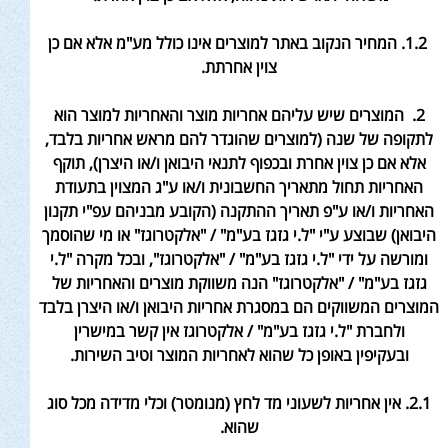
1.2. המחיר הנקוב באתר למוצרים אינו כולל
מע"מ אלא אם כן
צוין אחר
תת.
2. המוצרים שיש עליהם אחריות מוצר והאחריות למוצר הוא
לתקופה של שנה (למוצרים שהוגדר להם מראש אחריות בלבד,
אלא אם כן צוין אחרת ובכפוף לתנאי היבואן ו/או היצרן), תוקף
האחריות תחול מתאריך החשבונית ו/או ע"ג המצוין בתעודת
האחריות ו/או ע"פ תאריך ההתקנה (הקובע מבניהם עפ"י תקנון
היבואן) שבוצע ע"י "ל.י גזגז בע"מ" / "אלקטרוגז" או מי שהוסמך
ומורשה על ידי "ל.י גזגז בע"מ" / "אלקטרוגז", ובכל מקרה "ל.י
גזגז בע"מ" / "אלקטרוגז" הנה משווקת מוצרים והאחריות של
המוצרים המשווקים הם במסגרת אחריות היבואן ו/או היצרן בלבד
ולחברת "ל.י גזגז בע"מ" / אלקטרוגז אין קשר במישרין
ובעקיפין באופן כל שהוא לאחריות המוצר וטיב השירות.
2.1. אין אחריות לשעוני מד לחץ (מנומטר) וכלי מדידה מכל סוג
שהוא.