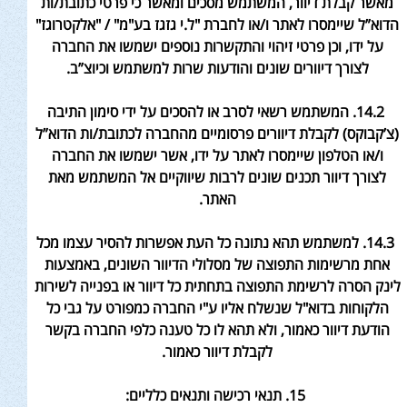
מאשר קבלת דיוור, המשתמש מסכים ומאשר כי פרטי כתובת/ות
הדוא”ל שיימסרו לאתר ו/או לחברת "ל.י גזגז בע"מ" / "אלקטרוגז"
על ידו, וכן פרטי זיהוי והתקשרות נוספים ישמשו את החברה
לצורך דיוורים שונים והודעות שרות למשתמש וכיוצ”ב
.
14.2. המשתמש רשאי לסרב או להסכים על ידי סימון התיבה
(צ’קבוקס) לקבלת דיוורים פרסומיים מהחברה לכתובת/ות הדוא”ל
ו/או הטלפון שיימסרו לאתר על ידו, אשר ישמשו את החברה
לצורך דיוור תכנים שונים לרבות שיווקיים אל המשתמש מאת
האתר
.
14.3. למשתמש תהא נתונה כל העת אפשרות להסיר עצמו מכל
אחת מרשימות התפוצה של מסלולי הדיוור השונים, באמצעות
לינק הסרה לרשימת התפוצה בתחתית כל דיוור או בפנייה לשירות
הלקוחות בדוא"ל שנשלח אליו ע"י החברה כמפורט על גבי כל
הודעת דיוור כאמור, ולא תהא לו כל טענה כלפי החברה בקשר
לקבלת דיוור כאמור
.
15. תנאי רכישה ותנאים כלליים
: