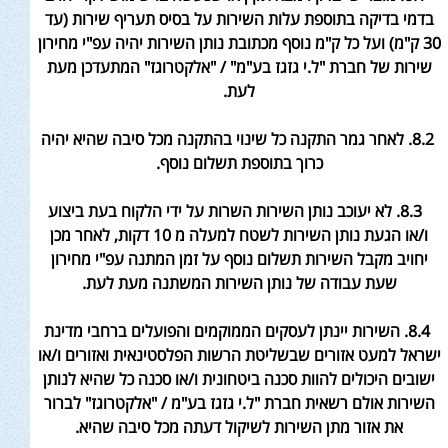
בדמי בדיקה בתוספת עלות השירות על בסיס תעריף שירות (עד
30 ק"מ
) ועל כל ק"מ
נוסף מכתובת נותן השירות יהיה עפ"י מחירון
שירות של חברת
"ל.י גזגז בע"מ" / "אלקטרוגז
" המתעדכן מעת
לעת
.
8.2. לאחר גמר התקנה כל שינוי בהתקנה מכל סיבה שהיא יהיה
כרוך בתוספת תשלום נוסף
.
8.3. לא יעוכב נותן השירות השרות על ידי הלקוח בעת ביצוע
ו/או הגעת נותן השירות לשטח למעלה מ 10 דקות, לאחר מכן
יחויב מקבל השירות תשלום נוסף על
זמן המתנה עפ"י מחירון
שעת עבודה של נותן השירות המשתנה מעת לעת
.
8.4. השירות יינתן לעסקים הממוקמים והפועלים ברחבי מדינת
ישראל למעט אזורים שבשליטת הרשות הפלסטינאית ואזורים ו/או
ישובים היכולים
להוות סכנה ביטחונית ו/או סכנה כל שהיא לנותן
השירות אולם רשאית חברת "ל.י גזגז בע"מ / "אלקטרוגז" לברור
את אזור מתן השירות
לשיקול דעתה מכל סיבה שהיא
.