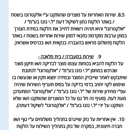
8.5. שירות האחריות על מוצרים שהותקנו ע"י אלקטרוגז בשטח
/ באתר הלקוח נתון לשיקול דעת "ל.י גזגז בע"מ" /
"אלקטרוגז
" והיא תהיה רשאית לחייב את הלקוח במידת הצורך
במתן ערבות מוקדמת
כתנאי למתן שירות אחריות בשטח / באתר
הלקוח (תשלום מראש
בהעברה בנקאית ו/או בכרטיס אשראי
(.
9.
שירות במעבדה / בית מלאכה -
על הלקוח להביא בכוחות עצמו מוצר לבדיקה ו/או תיקון מוצר
שנרכש במחסן "ל.י גזגז בע"מ" / "אלקטרוגז" לכתובת
שיתבקש
לאחר שייבדק המוצר ובמידה ימצא תקין או שנעשה בו
שימוש לקוי יחויב בדמי בדיקה על בסיס תעריף השירות שיהיה
עפ"י מחירון שירות של "ל.י גזגז בע"מ
" / "אלקטרוגז" המתעדכן
מעת לעת. (סעיף זה חל גם על כל המוצרים שהותקנו ו/או שלא
הותקנו על ידי "ל.י גזגז בע"מ" / "אלקטרוגז" לשיקול דעתה)
.
10.
אין אחריות על נזק שייגרם בתהליך משלוחים ע"י גוף ו/או
חברה חיצונית, במקרה של נזק בתהליך השילוח על הלקוח