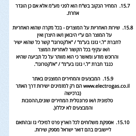
15.7. המחיר הנקוב בש"ח הוא לפני מע"מ אלא אם כן הוגדר
אחרת
.
15.8. שירות האחריות על המוצרים - בכל מקרה שהוא האחריות
על המוצר הם ע"י היבואן ו/או היצרן ואין
לחברת "ל.י גזגז בע"מ" / "אלקטרוגז" קשר כל שהוא ישיר
ו/או עקיף בכל הקשור לאחריות המוצר
והרוכש מודע ומאשר כי הוא מוותר על כל תביעה שהיא
כנגד חברת "ל.י גזגז בע"מ" / "אלקטרוגז".
15.9. המבצעים והמחירים המוצגים באתר
www.electrogas.co.il הם רק למזמינים ישירות דרך האתר
(ברכישה
טלפונית ו/או פרונטלית המחירים שונים
,ההטבות
והמבצעים לא יכללו
(.
15.10. אספקת משלוחים לכל הארץ פרט למיכלי גז ובהתאם
ליישובים בהם דואר ישראל מספק שירות
.