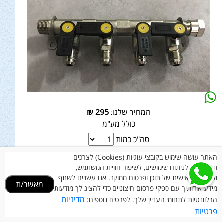
המחיר שלנו:
295
₪
כולל מע"מ
סה"כ כמות
פרטים נוספים
האתר עושה שימוש בקובצי עוגיות (Cookies) לצרכים
תפעוליים, לניתוח שימושים, לשיפור חוויית המשתמש,
ולהתאמה אישית של תוכן ופרסום ממוקד. אנו עשויים לשתף
מאשר/ת
מידע אודותיך עם ספקי פרסום חיצוניים כדי להציג לך מודעות
🔥 מבצעים חמים 🔥
מדיניות
הרלוונטיות לתחומי העניין שלך. לפרטים נוספים:
פרטיות