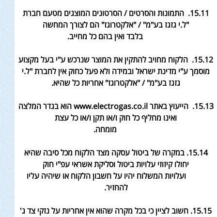
15.11. התמונות והסרטים / הסרטונים המוצגים מטעם חברת
"ל.י גזגז בע"מ" / "אלקטרוגז" הם לצורך המחשה
בלבד ואין בהם כל מחייב
.
15.12. הלקוח מחויב להתקין את המוצר שנרכש ע"י בעל מקצוע
מוסמך ע"י מדינת ישראל ובמידה ולא פעל כחוק אין לחברת "ל.י
גזגז בע"מ" / "אלקטרוגז" אחריות
כל שהיא
.
15.13. הייעוץ באתר
www.electrogas.co.il הוא בגדר המלצה
ואינו מחליף כל חוק ו/או תקן ו/או כל עצת
מומחה
.
15.14. במקרה של ביטול עסקה מצד הלקוח מכל סיבה שהיא
יחולו קיזוזי עלויות ביטול וסליקת אשראי עפ"י חוק
ועלויות המשלוח יהיו על חשבון הלקוח או שיהיה עליו
להחזיר.
15.15.
חשוב לציין כי בכל מקרה שהוא אין אחריות על נזקי צד ג'