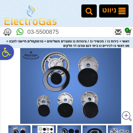
לתפריט
לתוכן
לתפריט
אתר
המרכזי
נגישות
ניווט
0
03-5500875
ראשי
>
כירות גז / מכשירי גז / צינורות גז ומוצרים משלימים
>
טרמוקפלים חיישני להבה
>
סט ראשי גז לכיריים גז ביתי דגם טורבו 11 חלקים
פ
סר
נג