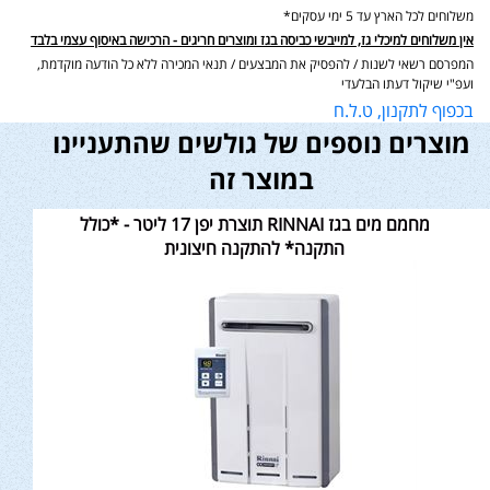
משלוחים לכל הארץ עד 5 ימי עסקים*
אין משלוחים למיכלי גז, למייבשי כביסה בגז ומוצרים חריגים - הרכישה באיסוף עצמי בלבד
המפרסם רשאי לשנות / להפסיק את המבצעים / תנאי המכירה ללא כל הודעה מוקדמת,
ועפ"י שיקול דעתו הבלעדי
בכפוף לתקנון, ט.ל.ח
מוצרים נוספים של גולשים שהתעניינו
במוצר זה
מחמם מים בגז RINNAI תוצרת יפן 17 ליטר - *כולל
התקנה* להתקנה חיצונית