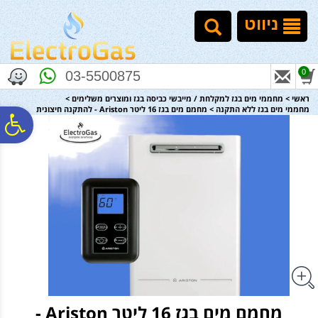
לתפריט
לתוכן
לתפריט
אתר
המרכזי
נגישות
ניווט
0
03-5500875
ראשי
>
מחממי מים בגז למקלחת / מייבשי כביסה בגז ומוצרים משלימים
>
מחממי מים בגז ללא התקנה
>
מחמם מים בגז 16 ליטר Ariston - להתקנה חיצונית
פ
סר
נג
מחמם מים בגז 16 ליטר Ariston -