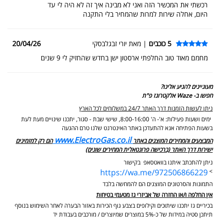
רכשתי את המכשיר הזה ואני לא מבינה איך זה לא היה לי עד
היום, אחלה שירות למרות שהמחיר בלי התקנה
5 כוכבים
| מאת יורי זבגלבסקי
20/04/26
מחמם מאוד טוב החלפתי ארסטון ישן בחדש שהחזיק לי 9 שנים
מעוניינים להגיע אלינו?
חפשו ב- Waze אלקטרוגז פ"ת
ניתן לעשות הזמנות דרך האתר 24/7 במשלוחים לכל הארץ
ימים ושעות פעילות: א'- ה' 8:00-16:00, שישי שבת - סגור,
יתכנו שינויים מעת לעת
בשעות הפתיחה אנא להתעדכן באתר האינטרנט שלנו טרם ההגעה
www.ElectroGas.co.il
המבצעים והמחירים המוצגים באתר
הם רק למזמינים
ישירות דרך האתר (ברכישה פרונטאלית המחירים שונים)
ניתן להתכתב איתנו בוואטסאפ בקישור
https://wa.me/972506866229
>
התמונות והסרטונים המוצגים הם להמחשה בלבד
אין החלפה ו/או החזרה של אביזרי גז מטעמי בטיחות
בכיריים גז יתכנו שיתוכים וקילופים בצבע גוף הכירות באזור הבערה לאחר השימוש בנוסף
תיתכן סטיה במידות של כ-5% במוצרים שמיוצרים / מורכבים בעבודת יד