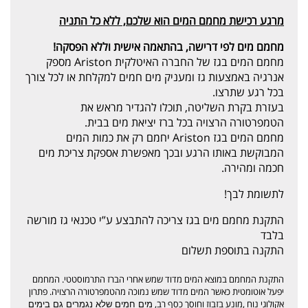
מרגע רכישת מחמם המים הוא שלכם, ללא כל התניה
מחמם מים לפי דרישה, בהתאמה אישית וללא הפסקה
!
מחמם המים בגז של החברה האיטלקית Ariston מספק
אנרגיה באמצעות גז ומעניק מים חמים למקלחת או לכל צורך
בכל רגע שתרצו.
בעזרת בקרת השליטה, תוכלו להגדיר מראש את
הטמפרטורה הרצויה בכל ברז יציאת מים בבית.
מחמם המים בגז Ariston יחמם רק את כמות המים
המבוקשת באותו הרגע ובכך מאפשרת אספקת צריכת מים
חכמה ומהירה.
לתשומת לבך!
התקנת מחמם מים בגז צריכה להתבצע ע”י טכנאי גז מורשה
בלבד
התקנה בתוספת תשלום
התקנת המחמם במוצא המים מדוד שמש אחרי הברז התרמוסטטי. המחמם
יפעל אוטומטית כאשר המים מדוד שמש נמוכה מהטמפרטורה הרצויה. פתרון
אקולוגי נוח ,מונע בזבוז וחוסך כסף רב,
מים חמים שלא נגמרים גם בימים