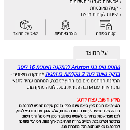
אפשרות לעד 10 תשלומים
קניה מאובטחת
שירות לקוחות מנצח
קניה בטוחה
מוצר באחריות
שאל על המוצר
על המוצר
מחמם מים בגז Ariston להתקנה חיצונית 16 ליטר
בדקה מיועד לעד 2 מקלחות בו זמנית
*התקנה חיצונית -
התקנת המחמם מים בגז מחוץ למבנה, המחמם עמיד לתנאי
מזג האוויר עם ארובה פנימית בטכנולוגיה מתקדמת.
מידע חשוב, עצרו לרגע
ראשית אנו רוצים לציין כי אנו איננו ספקי גז ולכן אין לנו המניע לצריכת גז
גבוהה של המכשיר לעומת חברות גז שונות, אלא ההפך מטרתנו היא לשווק
לכם מוצר איכותי ברמה בינלאומית בשילוב חיסכון מקסימלי והכי חשוב
ברכישה אצלנו בלתי תלויים בחוזה התחייבות ארוך טווח, מסורבל ומותנה
לצריכת גז כפי שנוהגות חלק מחברות הגז.