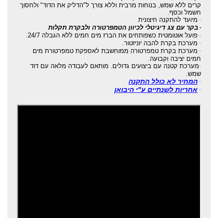
קרים ללא שמש, בנוחות מרבית וללא צורך ל"הדליק את הדוד" ולחסוך
חשמל וכסף.
·
מיועד להתקנה חיצונית
·
בקר עם צג דיגיטלי לכיוון הטמפרטורה ולבקרת תקלות
·
פועל אוטומטית כשפותחים את הברז מים חמים ללא הגבלה 24/7.
·
מערכת בקרת להבה יוניזטור.
·
מערכת בקרת טמפרטורה ממוחשבת לאספקת טמפרטורת מים
חמים יציבה וקבועה.
·
מערכת קטנה עם ביצועים גדולים. מותאם לעבודה מלאה עם דוד
שמש.
המחיר לא כולל התקנה
·
אחריות לשנתיים ע"י היבואן
·