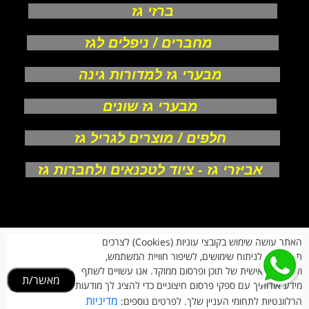
ברזי גז
מחברים / ניפלים לגז
מבערי גז למדורות גינה
מבערי גז שונים
חלפים / מוצרים לגריל גז
אביזרי גז - ציוד לטכנאים ולחברות גז
אודות
האתר עושה שימוש בקובצי עוגיות (Cookies) לצרכים
צור קשר
תפעוליים, לניתוח שימושים, לשיפור חוויית המשתמש,
תקנון חנות
מעקב הזמנות
ולהתאמה אישית של תוכן ופרסום ממוקד. אנו עשויים לשתף
מאשר/ת
החזרות וביטולים
מידע אודותיך עם ספקי פרסום חיצוניים כדי להציג לך מודעות
הרשמת לקוחות
מדיניות
הרלוונטיות לתחומי העניין שלך. לפרטים נוספים:
הצהרת נגישות