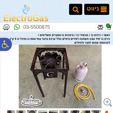
לתפריט
לתוכן
לתפריט
אתר
המרכזי
נגישות
ניווט
0
03-5500875
ראשי
>
כירות גז / מכשירי גז / צינורות גז ומוצרים משלימים
>
כירת גז יחיד גובה משתנה לסירים גדולים כולל ערכת צינור גומי ווסת גז ומיכל גז 5 ק"ג -
פ
למרפסת שמש לחצר ולטיולים
סר
נג