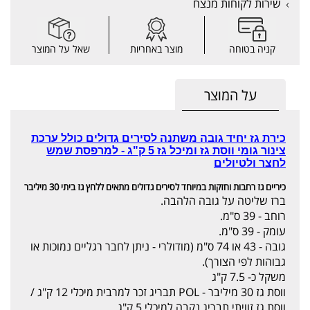
שירות לקוחות מנצח
קניה בטוחה
מוצר באחריות
שאל על המוצר
על המוצר
כירת גז יחיד גובה משתנה לסירים גדולים כולל ערכת
צינור גומי ווסת גז ומיכל גז 5 ק"ג - למרפסת שמש
לחצר ולטיולים
כיריים גז רחבות וחזקות במיוחד לסירים גדולים מתאים ללחץ גז ביתי 30 מיליבר
ברז שליטה על גובה הלהבה.
רוחב - 39 ס"מ.
עומק - 39 ס"מ.
גובה - 43 או 74 ס"מ (מודולרי - ניתן לחבר רגליים נמוכות או
גבוהות לפי הצורך).
משקל כ- 7.5 ק"ג
ווסת גז 30 מיליבר - POL תבריג זכר למרבית מיכלי 12 ק"ג /
ווסת גז זוויתי תבריג נקבה למיכלי 5 ק"ג.