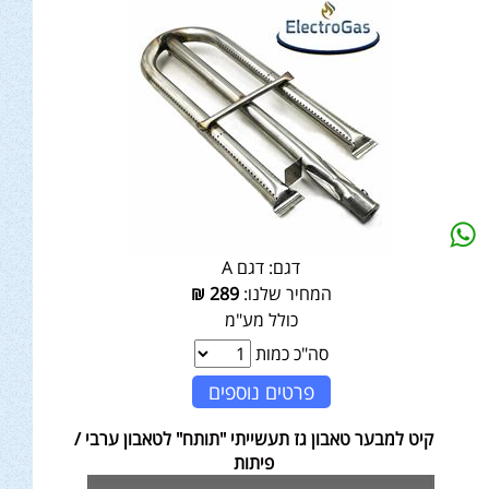
דגם:
דגם A
המחיר שלנו:
289
₪
כולל מע"מ
סה"כ כמות
פרטים נוספים
קיט למבער טאבון גז תעשייתי "תותח" לטאבון ערבי /
פיתות