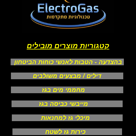
קטגוריות מוצרים מובילים
בהצדעה - הטבות לאנשי כוחות הביטחון
דילים / מבצעים משולבים
מחממי מים בגז
מייבשי כביסה בגז
מיכלי גז למחנאות
כירות גז לשטח