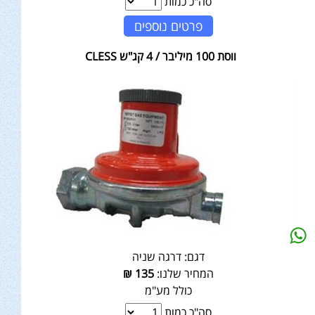
סה"כ כמות
פרטים נוספים
ווסת 100 מיליבר / 4 קג"ש CLESS
דגם:
דרגה שניה
המחיר שלנו:
135
₪
כולל מע"מ
סה"כ כמות