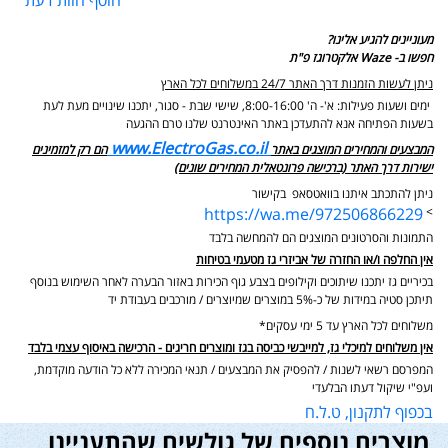
הוסף חוות דעת
מעוניינים להגיע אלינו?
חפשו ב- Waze אלקטרוגז פ"ת
ניתן לעשות הזמנות דרך האתר 24/7 במשלוחים לכל הארץ
ימים ושעות פעילות: א'- ה' 8:00-16:00, שישי שבת - סגור,
יתכנו שינויים מעת לעת
בשעות הפתיחה אנא להתעדכן באתר האינטרנט שלנו טרם ההגעה
www.ElectroGas.co.il
המבצעים והמחירים המוצגים באתר
הם רק למזמינים
ישירות דרך האתר (ברכישה פרונטאלית המחירים שונים)
ניתן להתכתב איתנו בוואטסאפ בקישור
https://wa.me/972506866229
>
התמונות והסרטונים המוצגים הם להמחשה בלבד
אין החלפה ו/או החזרה של אביזרי גז מטעמי בטיחות
בכיריים גז יתכנו שיתוכים וקילופים בצבע גוף הכירות באזור הבערה לאחר השימוש בנוסף
תיתכן סטיה במידות של כ-5% במוצרים שמיוצרים / מורכבים בעבודת יד
משלוחים לכל הארץ עד 5 ימי עסקים*
אין משלוחים למיכלי גז, למייבשי כביסה בגז ומוצרים חריגים - הרכישה באיסוף עצמי בלבד
המפרסם רשאי לשנות / להפסיק את המבצעים / תנאי המכירה ללא כל הודעה מוקדמת,
ועפ"י שיקול דעתו הבלעדי
בכפוף לתקנון, ט.ל.ח
מוצרים נוספים של גולשים שהתעניינו