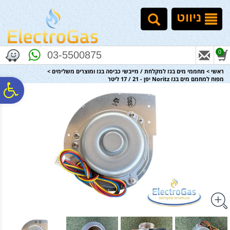
לתפריט
לתוכן
לתפריט
אתר
המרכזי
נגישות
ניווט
0
03-5500875
ראשי
>
מחממי מים בגז למקלחת / מייבשי כביסה בגז ומוצרים משלימים
>
מפוח למחמם מים בגז Noritz יפן - 21 / 17 ליטר
פ
סר
נג