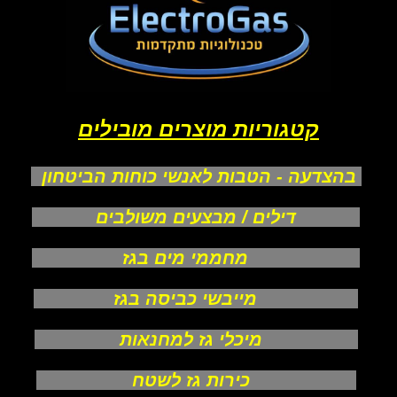
קטגוריות מוצרים מובילים
בהצדעה - הטבות לאנשי כוחות הביטחון
דילים / מבצעים משולבים
מחממי מים בגז
מייבשי כביסה בגז
מיכלי גז למחנאות
כירות גז לשטח