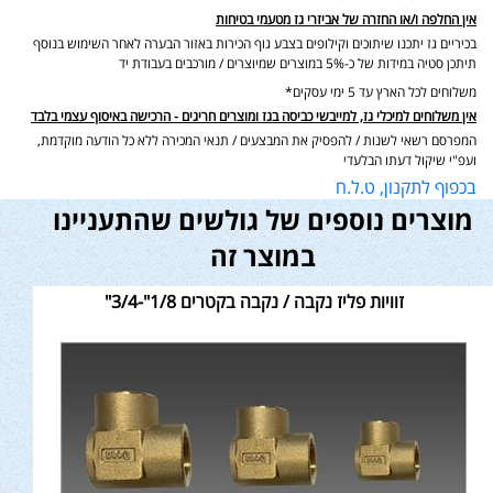
אין החלפה ו/או החזרה של אביזרי גז מטעמי בטיחות
בכיריים גז יתכנו שיתוכים וקילופים בצבע גוף הכירות באזור הבערה לאחר השימוש בנוסף
תיתכן סטיה במידות של כ-5% במוצרים שמיוצרים / מורכבים בעבודת יד
משלוחים לכל הארץ עד 5 ימי עסקים*
אין משלוחים למיכלי גז, למייבשי כביסה בגז ומוצרים חריגים - הרכישה באיסוף עצמי בלבד
המפרסם רשאי לשנות / להפסיק את המבצעים / תנאי המכירה ללא כל הודעה מוקדמת,
ועפ"י שיקול דעתו הבלעדי
בכפוף לתקנון, ט.ל.ח
מוצרים נוספים של גולשים שהתעניינו
במוצר זה
זוויות פליז נקבה / נקבה בקטרים 1/8"-3/4"