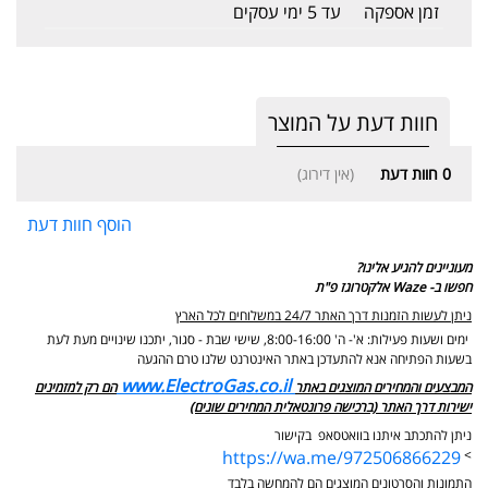
זמן אספקה
עד 5 ימי עסקים
חוות דעת על המוצר
0
חוות דעת
(אין דירוג)
הוסף חוות דעת
מעוניינים להגיע אלינו?
חפשו ב- Waze אלקטרוגז פ"ת
ניתן לעשות הזמנות דרך האתר 24/7 במשלוחים לכל הארץ
ימים ושעות פעילות: א'- ה' 8:00-16:00, שישי שבת - סגור,
יתכנו שינויים מעת לעת
בשעות הפתיחה אנא להתעדכן באתר האינטרנט שלנו טרם ההגעה
www.ElectroGas.co.il
המבצעים והמחירים המוצגים באתר
הם רק למזמינים
ישירות דרך האתר (ברכישה פרונטאלית המחירים שונים)
ניתן להתכתב איתנו בוואטסאפ בקישור
https://wa.me/972506866229
>
התמונות והסרטונים המוצגים הם להמחשה בלבד