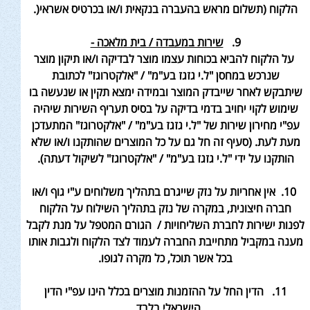
הלקוח (תשלום מראש
בהעברה בנקאית ו/או בכרטיס אשראי
(.
9.
שירות במעבדה / בית מלאכה -
על הלקוח להביא בכוחות עצמו מוצר לבדיקה ו/או תיקון מוצר
שנרכש במחסן "ל.י גזגז בע"מ" / "אלקטרוגז" לכתובת
שיתבקש
לאחר שייבדק המוצר ובמידה ימצא תקין או שנעשה בו
שימוש לקוי יחויב בדמי בדיקה על בסיס תעריף השירות שיהיה
עפ"י מחירון שירות של "ל.י גזגז בע"מ
" / "אלקטרוגז" המתעדכן
מעת לעת. (סעיף זה חל גם על כל המוצרים שהותקנו ו/או שלא
הותקנו על ידי "ל.י גזגז בע"מ" / "אלקטרוגז" לשיקול דעתה)
.
10.
אין אחריות על נזק שייגרם בתהליך משלוחים ע"י גוף ו/או
חברה חיצונית, במקרה של נזק בתהליך השילוח על הלקוח
לפנות ישירות לחברת השליחויות
/ הגורם המטפל על מנת לקבל
מענה במקביל מתחייבת החברה לעמוד לצד הלקוח ולגבות אותו
בכל אשר תוכל, כל מקרה לגופו
.
11. הדין החל על ההזמנות מוצרים בכלל הינו עפ"י הדין
הישראלי בלבד.