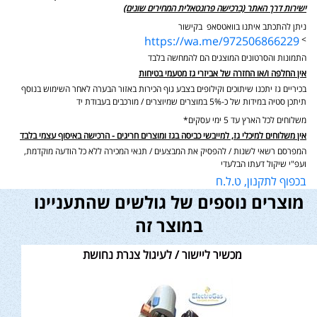
ישירות דרך האתר (ברכישה פרונטאלית המחירים שונים)
ניתן להתכתב איתנו בוואטסאפ בקישור
https://wa.me/972506866229
>
התמונות והסרטונים המוצגים הם להמחשה בלבד
אין החלפה ו/או החזרה של אביזרי גז מטעמי בטיחות
בכיריים גז יתכנו שיתוכים וקילופים בצבע גוף הכירות באזור הבערה לאחר השימוש בנוסף
תיתכן סטיה במידות של כ-5% במוצרים שמיוצרים / מורכבים בעבודת יד
משלוחים לכל הארץ עד 5 ימי עסקים*
אין משלוחים למיכלי גז, למייבשי כביסה בגז ומוצרים חריגים - הרכישה באיסוף עצמי בלבד
המפרסם רשאי לשנות / להפסיק את המבצעים / תנאי המכירה ללא כל הודעה מוקדמת,
ועפ"י שיקול דעתו הבלעדי
בכפוף לתקנון, ט.ל.ח
מוצרים נוספים של גולשים שהתעניינו
במוצר זה
מכשיר ליישור / לעיגול צנרת נחושת