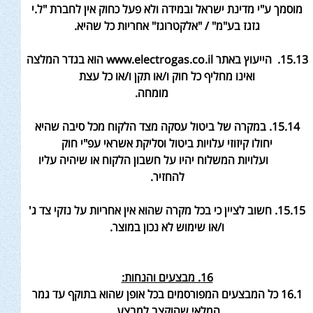
מוסמך ע"י מדינת ישראל ובמידה ולא פעל כחוק אין לחברת "ל.י
גזגז בע"מ" / "אלקטרוגז" אחריות
כל שהיא
.
15.13. הייעוץ באתר
www.electrogas.co.il הוא בגדר המלצה
ואינו מחליף כל חוק ו/או תקן ו/או כל עצת
מומחה
.
15.14. במקרה של ביטול עסקה מצד הלקוח מכל סיבה שהיא
יחולו קיזוזי עלויות ביטול וסליקת אשראי עפ"י חוק
ועלויות המשלוח יהיו על חשבון הלקוח או שיהיה עליו
להחזיר.
15.15.
חשוב לציין כי בכל מקרה שהוא אין אחריות על נזקי צד ג'
ו/או שימוש לא נכון במוצר
.
16. מבצעים והנחות
:
16.1 כל המבצעים המפורסמים בכל אופן שהוא בתוקף
עד גמר
המלאי שהוקצב למבצע
.