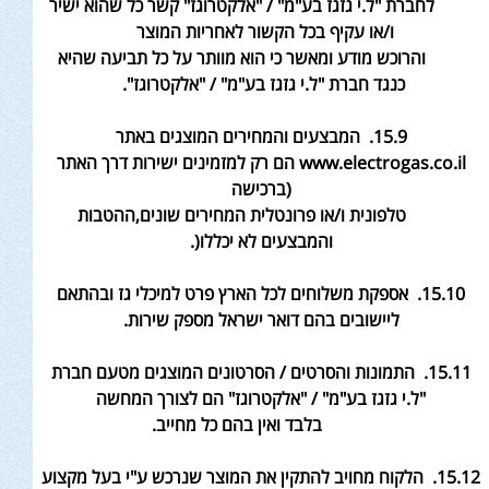
לחברת "ל.י גזגז בע"מ" / "אלקטרוגז" קשר כל שהוא ישיר
ו/או עקיף בכל הקשור לאחריות המוצר
והרוכש מודע ומאשר כי הוא מוותר על כל תביעה שהיא
כנגד חברת "ל.י גזגז בע"מ" / "אלקטרוגז".
15.9. המבצעים והמחירים המוצגים באתר
www.electrogas.co.il הם רק למזמינים ישירות דרך האתר
(ברכישה
טלפונית ו/או פרונטלית המחירים שונים
,ההטבות
והמבצעים לא יכללו
(.
15.10. אספקת משלוחים לכל הארץ פרט למיכלי גז ובהתאם
ליישובים בהם דואר ישראל מספק שירות
.
15.11. התמונות והסרטים / הסרטונים המוצגים מטעם חברת
"ל.י גזגז בע"מ" / "אלקטרוגז" הם לצורך המחשה
בלבד ואין בהם כל מחייב
.
15.12. הלקוח מחויב להתקין את המוצר שנרכש ע"י בעל מקצוע