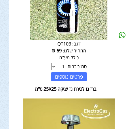
דגם:
QT103
המחיר שלנו:
69
₪
כולל מע"מ
סה"כ כמות
פרטים נוספים
ברז גז לכירת גז יציקה 25X25 ס"מ