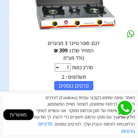
דגם:
סופר טייגר 3 מבערים
המחיר שלנו:
399
₪
כולל מע"מ
סה"כ כמות
תשלומים :
2
פרטים נוספים
האתר עושה שימוש בקובצי עוגיות (Cookies) לצרכים
תפעוליים, לניתוח שימושים, לשיפור חוויית המשתמש,
🔥 מבצעים חמים 🔥
ולהתאמה אישית של תוכן ופרסום ממוקד. אנו עשויים לשתף
מאשר/ת
מידע אודותיך עם ספקי פרסום חיצוניים כדי להציג לך מודעות
מדיניות
הרלוונטיות לתחומי העניין שלך. לפרטים נוספים:
פרטיות