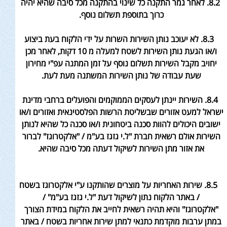
8.2. לאחר גמר התקנה כל שינוי בהתקנה מכל סיבה שהיא יהיה
כרוך בתוספת תשלום נוסף
.
8.3. לא יעוכב נותן השירות השרות על ידי הלקוח בעת ביצוע
ו/או הגעת נותן השירות לשטח למעלה מ 10 דקות, לאחר מכן
יחויב מקבל השירות תשלום נוסף על
זמן המתנה עפ"י מחירון
שעת עבודה של נותן השירות המשתנה מעת לעת
.
8.4. השירות יינתן לעסקים הממוקמים והפועלים ברחבי מדינת
ישראל למעט אזורים שבשליטת הרשות הפלסטינאית ואזורים ו/או
ישובים היכולים
להוות סכנה ביטחונית ו/או סכנה כל שהיא לנותן
השירות אולם רשאית חברת "ל.י גזגז בע"מ / "אלקטרוגז" לברור
את אזור מתן השירות
לשיקול דעתה מכל סיבה שהיא
.
8.5. שירות האחריות על מוצרים שהותקנו ע"י אלקטרוגז בשטח
/ באתר הלקוח נתון לשיקול דעת "ל.י גזגז בע"מ" /
"אלקטרוגז
" והיא תהיה רשאית לחייב את הלקוח במידת הצורך
במתן ערבות מוקדמת
כתנאי למתן שירות אחריות בשטח / באתר