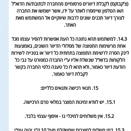
(צ’קבוקס) לקבלת דיוורים פרסומיים מהחברה לכתובת/ות הדוא”ל
ו/או הטלפון שיימסרו לאתר על ידו, אשר ישמשו את החברה
לצורך דיוור תכנים שונים לרבות שיווקיים אל המשתמש מאת
האתר
.
14.3. למשתמש תהא נתונה כל העת אפשרות להסיר עצמו מכל
אחת מרשימות התפוצה של מסלולי הדיוור השונים, באמצעות
לינק הסרה לרשימת התפוצה בתחתית כל דיוור או בפנייה לשירות
הלקוחות בדוא"ל שנשלח אליו ע"י החברה כמפורט על גבי כל
הודעת דיוור כאמור, ולא תהא לו כל טענה כלפי החברה בקשר
לקבלת דיוור כאמור
.
15. תנאי רכישה ותנאים כלליים
:
15.1. יש לוודא זמינות המוצר במלאי טרם הרכישה
.
15.2. אין משלוחים למיכלי גז - איסוף עצמי בלבד
.
15.3. דמי משלוח למוצרים שמשקלם מעל 10 ק"ג יהיה עפ"י