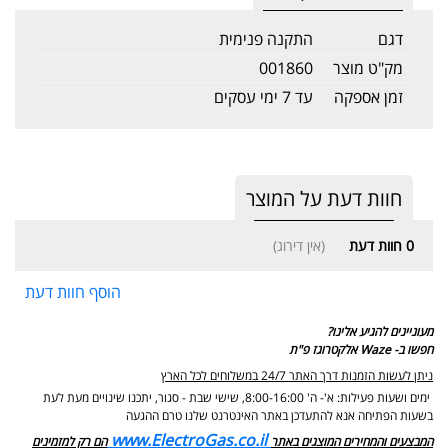
דגם
התקנה פנימית
מק"ט מוצר
001860
זמן אספקה
עד 7 ימי עסקים
חוות דעת על המוצר
0
חוות דעת
(אין דירוג)
הוסף חוות דעת
מעוניינים להגיע אלינו?
חפשו ב- Waze אלקטרוגז פ"ת
ניתן לעשות הזמנות דרך האתר 24/7 במשלוחים לכל הארץ
ימים ושעות פעילות: א'- ה' 8:00-16:00, שישי שבת - סגור,
יתכנו שינויים מעת לעת
בשעות הפתיחה אנא להתעדכן באתר האינטרנט שלנו טרם ההגעה
www.ElectroGas.co.il
המבצעים והמחירים המוצגים באתר
הם רק למזמינים