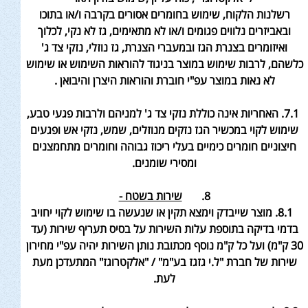
רשלנות הלקוח, שימוש בחומרים אסורים בקרבה ו/או בתוכו
ובאביזרים נלווים פגומים ו/או לא מתאימים, גז לא נקי, לכלוך
ואיזומרים בצנרת הגז ובמעברי הצנרת, גז נוזלי, נזקי צד ג'
כלשהם, לרבות שימוש במוצר בניגוד להוראות השימוש או שימוש
לא נאות במוצר עפ"י חוברת והוראות היצרן והיבואן .
7.1. האחריות אינה כוללת נזקי צד ג' למניהם ולרבות פגעי טבע,
שימוש לקוי במכשיר הגז נזקים מנוזלים, שמש, נזקי אש ופגעים
חיצוניים חומרים
כימיים בעלי ריכוז גבוהה וחומרים מתחמצנים
ומסירי שומנים
.
8.
שירות בשטח -
8.1. מוצר שייבדק וימצא תקין או שנעשה בו שימוש לקוי יחויב
בדמי בדיקה בתוספת עלות השירות על בסיס תעריף שירות (עד
30 ק"מ
) ועל כל ק"מ
נוסף מכתובת נותן השירות יהיה עפ"י מחירון
שירות של חברת
"ל.י גזגז בע"מ" / "אלקטרוגז
" המתעדכן מעת
לעת
.