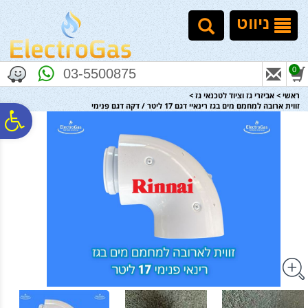
לתפריט
לתוכן
לתפריט
אתר
המרכזי
נגישות
ניווט
0
03-5500875
ראשי
>
אביזרי גז וציוד לטכנאי גז
>
זווית ארובה למחמם מים בגז רינאיי דגם 17 ליטר / דקה דגם פנימי
פ
סר
נג