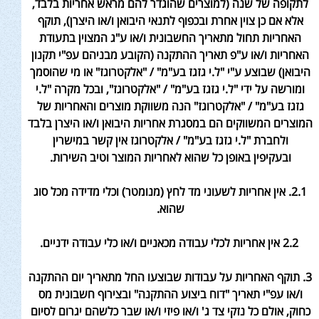
לתקופה של שנה (למוצרים שהוגדר להם מראש אחריות בלבד,
אלא אם כן צוין אחרת ובכפוף לתנאי היבואן ו/או היצרן), תוקף
האחריות תחול מתאריך החשבונית ו/או ע"ג המצוין בתעודת
האחריות ו/או ע"פ תאריך ההתקנה (הקובע מבניהם עפ"י תקנון
היבואן) שבוצע ע"י "ל.י גזגז בע"מ" / "אלקטרוגז" או מי שהוסמך
ומורשה על ידי "ל.י גזגז בע"מ" / "אלקטרוגז", ובכל מקרה "ל.י
גזגז בע"מ" / "אלקטרוגז" הנה משווקת מוצרים והאחריות של
המוצרים המשווקים הם במסגרת אחריות היבואן ו/או היצרן בלבד
ולחברת "ל.י גזגז בע"מ" / אלקטרוגז אין קשר במישרין
ובעקיפין באופן כל שהוא לאחריות המוצר וטיב השירות.
2.1. אין אחריות לשעוני מד לחץ (מנומטר) וכלי מדידה מכל סוג
שהוא.
2.2 אין אחריות לכלי עבודה מכאניים ו/או כלי עבודה ידניים.
3. תוקף האחריות על עבודות שבוצעו החל מתאריך יום ההתקנה
ו/או עפ"י תאריך "דוח ביצוע ההתקנה" ובצירוף חשבונית מס
כחוק, אולם כל נזקי צד ג' ו/או פיזי ו/או שבר כלשהם יגרום לסיום