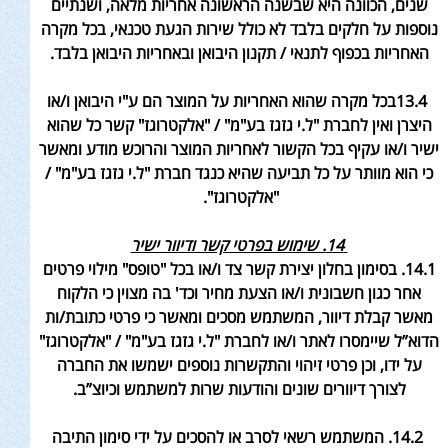
שנים, הכוונה היא שבשנה הראשונה אחריות מלאה, ושנתיים
נוספות על חלקים בלבד לא כולל שירות הגעת טכנאי, בכל מקרה
האחריות בכפוף לתנאי / תקנון היבואן ובאחריות היבואן בלבד
.
13.4בכל מקרה שהוא האחריות על המוצר הם ע"י היבואן ו/או
היצרן ואין לחברת "ל.י גזגז בע"מ" / "אלקטרוגז" קשר כל שהוא
ישיר ו/או עקיף בכל הקשור לאחריות המוצר והרוכש מודע ומאשר
כי הוא מוותר על כל תביעה שהיא כנגד חברת "ל.י גזגז בע"מ" /
"אלקטרוגז".
14.
שימוש בפרטי קשר ודיוור ישיר
14.1. בסימון בחלון יצירת קשר צד ו/או בכל "טופס" מילוי פרטים
אחר כגון חשבונית ו/או הצעת מחיר וכד' בה מצוין כי הלקוח
מאשר קבלת דיוור, המשתמש מסכים ומאשר כי פרטי כתובת/ות
הדוא”ל שיימסרו לאתר ו/או לחברת "ל.י גזגז בע"מ" / "אלקטרוגז"
על ידו, וכן פרטי זיהוי והתקשרות נוספים ישמשו את החברה
לצורך דיוורים שונים והודעות שרות למשתמש וכיוצ”ב
.
14.2. המשתמש רשאי לסרב או להסכים על ידי סימון התיבה