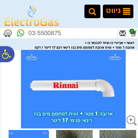
לתפריט
לתוכן
לתפריט
אתר
המרכזי
נגישות
ניווט
0
03-5500875
ראשי
>
אביזרי גז וציוד לטכנאי גז
>
ארובה 1 מטר + זווית ארובה למחמם מים בגז רינאי דגם 17 ליטר / דקה
פ
סר
נג