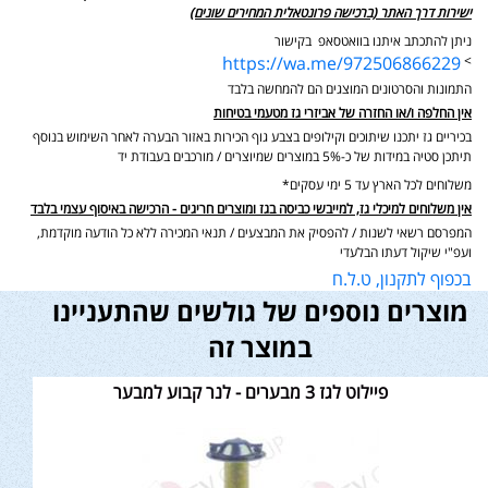
ישירות דרך האתר (ברכישה פרונטאלית המחירים שונים)
ניתן להתכתב איתנו בוואטסאפ בקישור
https://wa.me/972506866229
>
התמונות והסרטונים המוצגים הם להמחשה בלבד
אין החלפה ו/או החזרה של אביזרי גז מטעמי בטיחות
בכיריים גז יתכנו שיתוכים וקילופים בצבע גוף הכירות באזור הבערה לאחר השימוש בנוסף
תיתכן סטיה במידות של כ-5% במוצרים שמיוצרים / מורכבים בעבודת יד
משלוחים לכל הארץ עד 5 ימי עסקים*
אין משלוחים למיכלי גז, למייבשי כביסה בגז ומוצרים חריגים - הרכישה באיסוף עצמי בלבד
המפרסם רשאי לשנות / להפסיק את המבצעים / תנאי המכירה ללא כל הודעה מוקדמת,
ועפ"י שיקול דעתו הבלעדי
בכפוף לתקנון, ט.ל.ח
מוצרים נוספים של גולשים שהתעניינו
במוצר זה
פיילוט לגז 3 מבערים - לנר קבוע למבער