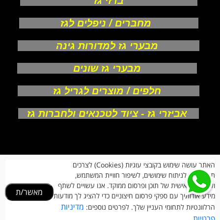
ברזי גז
מחברים / ניפלים לגז
מבערי גז למדורות גינה
מבערי גז שונים
חלפים / מוצרים לגריל גז
אביזרי גז - ציוד לטכנאים ולחברות גז
אודות
האתר עושה שימוש בקובצי עוגיות (Cookies) לצרכים
צור קשר
תפעוליים, לניתוח שימושים, לשיפור חוויית המשתמש,
תקנון חנות
מעקב הזמנות
ולהתאמה אישית של תוכן ופרסום ממוקד. אנו עשויים לשתף
מאשר/ת
החזרות וביטולים
מידע אודותיך עם ספקי פרסום חיצוניים כדי להציג לך מודעות
הרשמת לקוחות
מדיניות
הרלוונטיות לתחומי העניין שלך. לפרטים נוספים:
הצהרת נגישות
פרטיות