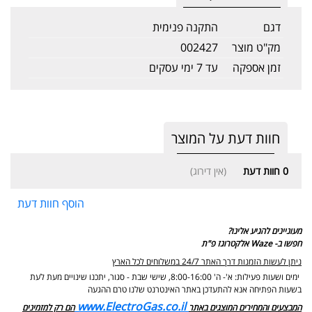
דגם
התקנה פנימית
מק"ט מוצר
002427
זמן אספקה
עד 7 ימי עסקים
חוות דעת על המוצר
0
חוות דעת
(אין דירוג)
הוסף חוות דעת
מעוניינים להגיע אלינו?
חפשו ב- Waze אלקטרוגז פ"ת
ניתן לעשות הזמנות דרך האתר 24/7 במשלוחים לכל הארץ
ימים ושעות פעילות: א'- ה' 8:00-16:00, שישי שבת - סגור,
יתכנו שינויים מעת לעת
בשעות הפתיחה אנא להתעדכן באתר האינטרנט שלנו טרם ההגעה
www.ElectroGas.co.il
המבצעים והמחירים המוצגים באתר
הם רק למזמינים