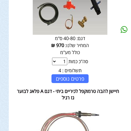
דגם:
40-80 ס"מ
המחיר שלנו:
970
₪
כולל מע"מ
סה"כ כמות
תשלומים :
4
פרטים נוספים
חיישן להבה טרמוקפל לכיריים ביתי - דגם A פלאג לבוער
גז רגיל