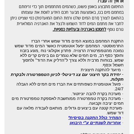
אז איך זה עובד?
החימום מתבצע באופן פשוט, כשהמים מתחממים תוך כדי זרימתם
במחמם מים בגז, באמצעות מבער חכם היודע לווסת את עוצמתו
בהתאם לצורך (זרם המים שלנו ורמת החום המועדפת) כפי שציינו ניתן
לחבר את מחמם המים לדוד השמש ולנצל את האנרגיה הסולארית
גורם נוסף
לחסכון באנרגיה ובעלויות כספיות.
התקנת המחמם במוצא המים מדוד שמש אחרי הברז
התרמוסטטי. המחמם יפעל אוטומטית כאשר המים מדוד שמש
נמוכה מהטמפרטורה הרצויה. פתרון אקולוגי נוח ,מונע בזבוז
וחוסך כסף רב, מים חמים שלא נגמרים גם בימים קרים ללא
שמש, בנוחות מרבית וללא צורך ל"הדליק את הדוד" ולחסוך
חשמל וכסף.
·
מיועד להתקנה חיצונית
· יחידת
בקר חיצוני עם צג דיגיטלי לכיוון הטמפרטורה ולבקרת
תקלות.
·
פועל אוטומטית כשפותחים את הברז מים חמים ללא הגבלה
24/7.
·
מערכת בקרת להבה יוניזטור.
·
מערכת בקרת טמפרטורה ממוחשבת לאספקת טמפרטורת מים
חמים יציבה וקבועה.
·
מערכת קטנה עם ביצועים גדולים. מותאם לעבודה מלאה עם
דוד שמש.
המחיר כולל התקנה בסיסית*
·
אחריות לשנתיים ע"י היבואן
·