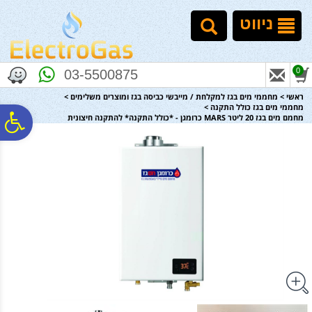
לתפריט
לתוכן
לתפריט
אתר
המרכזי
נגישות
ניווט
0
03-5500875
ראשי
>
מחממי מים בגז למקלחת / מייבשי כביסה בגז ומוצרים משלימים
>
מחממי מים בגז כולל התקנה
>
פ
מחמם מים בגז 20 ליטר MARS כרומגן - *כולל התקנה* להתקנה חיצונית
סר
נג