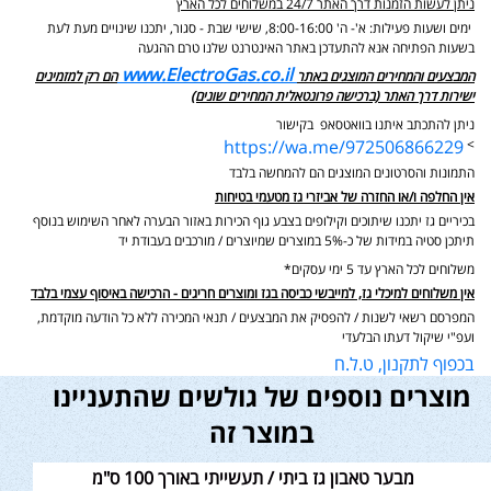
ניתן לעשות הזמנות דרך האתר 24/7 במשלוחים לכל הארץ
ימים ושעות פעילות: א'- ה' 8:00-16:00, שישי שבת - סגור,
יתכנו שינויים מעת לעת
בשעות הפתיחה אנא להתעדכן באתר האינטרנט שלנו טרם ההגעה
www.ElectroGas.co.il
המבצעים והמחירים המוצגים באתר
הם רק למזמינים
ישירות דרך האתר (ברכישה פרונטאלית המחירים שונים)
ניתן להתכתב איתנו בוואטסאפ בקישור
https://wa.me/972506866229
>
התמונות והסרטונים המוצגים הם להמחשה בלבד
אין החלפה ו/או החזרה של אביזרי גז מטעמי בטיחות
בכיריים גז יתכנו שיתוכים וקילופים בצבע גוף הכירות באזור הבערה לאחר השימוש בנוסף
תיתכן סטיה במידות של כ-5% במוצרים שמיוצרים / מורכבים בעבודת יד
משלוחים לכל הארץ עד 5 ימי עסקים*
אין משלוחים למיכלי גז, למייבשי כביסה בגז ומוצרים חריגים - הרכישה באיסוף עצמי בלבד
המפרסם רשאי לשנות / להפסיק את המבצעים / תנאי המכירה ללא כל הודעה מוקדמת,
ועפ"י שיקול דעתו הבלעדי
בכפוף לתקנון, ט.ל.ח
מוצרים נוספים של גולשים שהתעניינו
במוצר זה
מבער טאבון גז ביתי / תעשייתי באורך 100 ס"מ