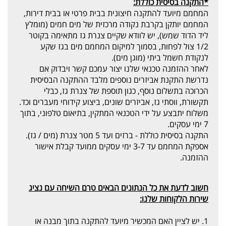
*התקנה בסיסית כוללת:
המחמם מיועד להתקנה חיצונית בבית פרטי או בבית דירות,
המחמם יותקן בקרבת נקודה מרכזית של מים חמים (מומלץ
ליד הדוד שמש), יש לוודא שקיים צנרת גז מתאימה בקוטר
1/2 צול לפחות, בסמוך למיקום המחמם מים בגז שקע
לנקודת חשמל ביתי (מוגן מים).
לאחר ההזמנה טכנאי שלנו יצור עמכם קשר ויבדוק אם
נדרשת התקנת אביזרים נוספים מלבד ההתקנה הבסיסית
הכרוכה בתשלום נוסף, כגון תוספת של צנרת גז, כבלי
תקשורת, ווסתי גז, אביזרים שונים, ביצוע קידוחי מעברים וכד.
משלוח יתבצע על ידי הטכנאי המתקין, בתיאום טלפוני, בתוך
7 ימי עסקים.
התקנה בסיסית כוללת - ברזים ועד 5 מטר צנרת (מים / גז).
אספקת המחמם עד 3-7 ימי עסקים ממועד קבלת אישור
ההזמנה.
חשוב לדעת את כל הנתונים הבאים טרם השיחה עם נציג
שירות הלקוחות שלנו:
1. יש לציין האם המכשיר מיועד להתקנה בתוך מבנה או