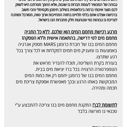
גבוהה של המכשיר לעומת חברות גז שונות, אלא ההפך מטרתנו היא לשווק
לכם מוצר איכותי ברמה בינלאומית בשילוב חיסכון מקסימלי והכי חשוב
ברכישה אצלנו אתם בלתי תלויים בחוזה התחייבות ארוך טווח, מסורבל ומותנה
לצריכת גז גבוהות כפי שנוהגות חלק מחברות הגז בישראל.
מרגע רכישת מחמם המים הוא שלכם, ללא כל התניה
מחמם מים לפי דרישה, בהתאמה אישית וללא הפסקה!
מחמם המים בגז של חברת כרומגן MARS מספק אנרגיה
באמצעות גז ומעניק מים חמים למקלחת או לכל צורך בכל
רגע שתרצו.
בעזרת בקרת השליטה, תוכלו להגדיר מראש את
הטמפרטורה הרצויה בכל ברז יציאת מים בבית.
מחמם המים בגז של כרומגן יחמם רק את כמות המים
המבוקשת באותו הרגע ובכך מאפשרת אספקת צריכת מים
חכמה ומהירה.
לתשומת לבך!
התקנת מחמם מים בגז צריכה להתבצע ע”י
טכנאי גז מורשה בלבד