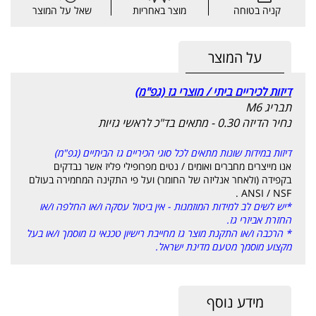
קניה בטוחה
מוצר באחריות
שאל על המוצר
על המוצר
דיזות לכיריים ביתי / מוצרי גז (גפ"מ)
תבריג M6
נחיר הדיזה 0.30 - מתאים בד"כ לראשי גזיות
דיזות במידות שונות מתאים לכל סוגי הכיריים גז הביתיים (גפ"מ)
אנו מייצרים מחברים ואומים / נטים מפרופילי פליז אשר נבדקים
בקפידה (ולאחר אנליזה של החומר) ועל פי התקינה המחמירה בעולם
ANSI / NSF .
*יש לשים לב למידות המוזמנות - אין ביטול עסקה ו/או החלפה ו/או
החזרת אביזרי גז.
* הרכבה ו/או התקנת מוצר גז מחייבת רישיון טכנאי גז מוסמך ו/או בעל
מקצוע מוסמך מטעם מדינת ישראל.
מידע נוסף