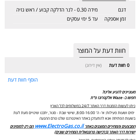
דגם
מידה 0.30 - לנר הדלקה קבוע / ראש גזיה
זמן אספקה
עד 5 ימי עסקים
חוות דעת על המוצר
0
חוות דעת
(אין דירוג)
הוסף חוות דעת
מעוניינים להגיע אלינו?
חפשו ב- Waze אלקטרוגז פ"ת
ניתן לעשות הזמנות דרך האתר 24/7 במשלוחים לכל הארץ
ימים ושעות פעילות: א'- ה' 8:00-16:00, שישי שבת - סגור,
יתכנו שינויים מעת לעת
בשעות הפתיחה אנא להתעדכן באתר האינטרנט שלנו טרם ההגעה
www.ElectroGas.co.il
המבצעים והמחירים המוצגים באתר
הם רק למזמינים
ישירות דרך האתר (ברכישה פרונטאלית המחירים שונים)