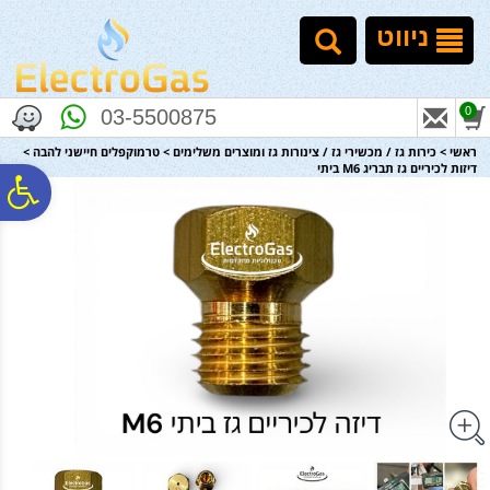
לתפריט
לתוכן
לתפריט
אתר
המרכזי
נגישות
ניווט
0
03-5500875
ראשי
>
כירות גז / מכשירי גז / צינורות גז ומוצרים משלימים
>
טרמוקפלים חיישני להבה
>
דיזות לכיריים גז תבריג M6 ביתי
פ
סר
נג