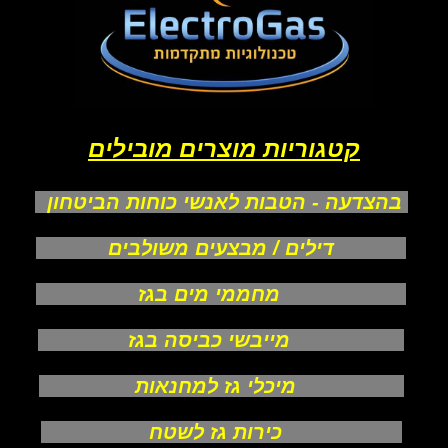
קטגוריות מוצרים מובילים
בהצדעה - הטבות לאנשי כוחות הביטחון
דילים / מבצעים משולבים
מחממי מים בגז
מייבשי כביסה בגז
מיכלי גז למחנאות
כירות גז לשטח