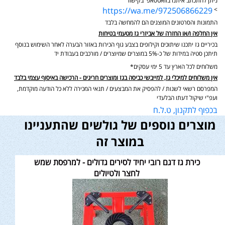
ניתן להתכתב איתנו בוואטסאפ בקישור
https://wa.me/972506866229
>
התמונות והסרטונים המוצגים הם להמחשה בלבד
אין החלפה ו/או החזרה של אביזרי גז מטעמי בטיחות
בכיריים גז יתכנו שיתוכים וקילופים בצבע גוף הכירות באזור הבערה לאחר השימוש בנוסף
תיתכן סטיה במידות של כ-5% במוצרים שמיוצרים / מורכבים בעבודת יד
משלוחים לכל הארץ עד 5 ימי עסקים*
אין משלוחים למיכלי גז, למייבשי כביסה בגז ומוצרים חריגים - הרכישה באיסוף עצמי בלבד
המפרסם רשאי לשנות / להפסיק את המבצעים / תנאי המכירה ללא כל הודעה מוקדמת,
ועפ"י שיקול דעתו הבלעדי
בכפוף לתקנון, ט.ל.ח
מוצרים נוספים של גולשים שהתעניינו
במוצר זה
כירת גז דגם רובי יחיד לסירים גדולים - למרפסת שמש
לחצר ולטיולים