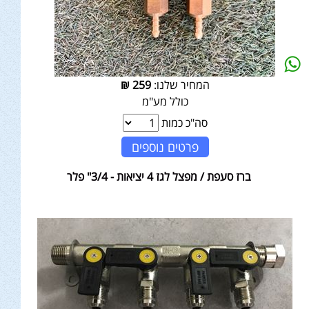
המחיר שלנו:
259
₪
כולל מע"מ
סה"כ כמות
פרטים נוספים
ברז סעפת / מפצל לגז 4 יציאות - 3/4" פלר