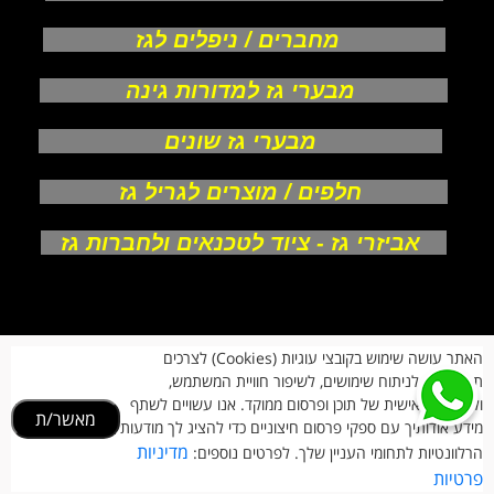
מחברים / ניפלים לגז
מבערי גז למדורות גינה
מבערי גז שונים
חלפים / מוצרים לגריל גז
אביזרי גז - ציוד לטכנאים ולחברות גז
אודות
האתר עושה שימוש בקובצי עוגיות (Cookies) לצרכים
צור קשר
תפעוליים, לניתוח שימושים, לשיפור חוויית המשתמש,
תקנון חנות
מעקב הזמנות
ולהתאמה אישית של תוכן ופרסום ממוקד. אנו עשויים לשתף
מאשר/ת
החזרות וביטולים
מידע אודותיך עם ספקי פרסום חיצוניים כדי להציג לך מודעות
הרשמת לקוחות
מדיניות
הרלוונטיות לתחומי העניין שלך. לפרטים נוספים:
הצהרת נגישות
פרטיות