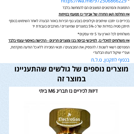
https://wa.me/972506866229
>
התמונות והסרטונים המוצגים הם להמחשה בלבד
אין החלפה ו/או החזרה של אביזרי גז מטעמי בטיחות
בכיריים גז יתכנו שיתוכים וקילופים בצבע גוף הכירות באזור הבערה לאחר השימוש בנוסף
תיתכן סטיה במידות של כ-5% במוצרים שמיוצרים / מורכבים בעבודת יד
משלוחים לכל הארץ עד 5 ימי עסקים*
אין משלוחים למיכלי גז, למייבשי כביסה בגז ומוצרים חריגים - הרכישה באיסוף עצמי בלבד
המפרסם רשאי לשנות / להפסיק את המבצעים / תנאי המכירה ללא כל הודעה מוקדמת,
ועפ"י שיקול דעתו הבלעדי
בכפוף לתקנון, ט.ל.ח
מוצרים נוספים של גולשים שהתעניינו
במוצר זה
דיזות לכיריים גז תבריג M6 ביתי