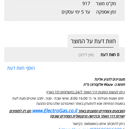
מק"ט מוצר
917
זמן אספקה
עד 5 ימי עסקים
חוות דעת על המוצר
0
חוות דעת
(אין דירוג)
הוסף חוות דעת
מעוניינים להגיע אלינו?
חפשו ב- Waze אלקטרוגז פ"ת
ניתן לעשות הזמנות דרך האתר 24/7 במשלוחים לכל הארץ
ימים ושעות פעילות: א'- ה' 8:00-16:00, שישי שבת - סגור,
יתכנו שינויים מעת לעת
בשעות הפתיחה אנא להתעדכן באתר האינטרנט שלנו טרם ההגעה
www.ElectroGas.co.il
המבצעים והמחירים המוצגים באתר
הם רק למזמינים
ישירות דרך האתר (ברכישה פרונטאלית המחירים שונים)
ניתן להתכתב איתנו בוואטסאפ בקישור