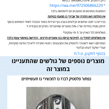
ניתן להתכתב איתנו בוואטסאפ בקישור
https://wa.me/972506866229
>
התמונות והסרטונים המוצגים הם להמחשה בלבד
אין החלפה ו/או החזרה של אביזרי גז מטעמי בטיחות
בכיריים גז יתכנו שיתוכים וקילופים בצבע גוף הכירות באזור הבערה לאחר השימוש בנוסף
תיתכן סטיה במידות של כ-5% במוצרים שמיוצרים / מורכבים בעבודת יד
משלוחים לכל הארץ עד 5 ימי עסקים*
אין משלוחים למיכלי גז, למייבשי כביסה בגז ומוצרים חריגים - הרכישה באיסוף עצמי בלבד
המפרסם רשאי לשנות / להפסיק את המבצעים / תנאי המכירה ללא כל הודעה מוקדמת,
ועפ"י שיקול דעתו הבלעדי
בכפוף לתקנון, ט.ל.ח
מוצרים נוספים של גולשים שהתעניינו
במוצר זה
כפתור פלסטיק לברז גז למכשירי גז תעשייתיים