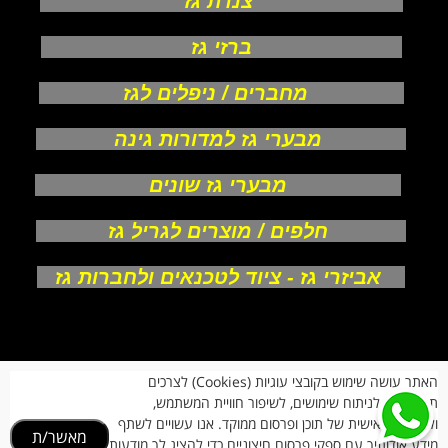
צנרת גז
ברזי גז
מחברים / ניפלים לגז
מבערי גז למדורות גינה
מבערי גז שונים
חלפים / מוצרים לגריל גז
אביזרי גז - ציוד לטכנאים ולחברות גז
אודות
האתר עושה שימוש בקובצי עוגיות (Cookies) לצרכים
צור קשר
תפעוליים, לניתוח שימושים, לשיפור חוויית המשתמש,
תקנון חנות
מעקב הזמנות
ולהתאמה אישית של תוכן ופרסום ממוקד. אנו עשויים לשתף
מאשר/ת
החזרות וביטולים
מידע אודותיך עם ספקי פרסום חיצוניים כדי להציג לך מודעות