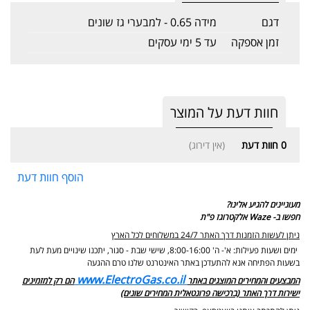
דגם
מידה 0.65 - למבערי גז שונים
זמן אספקה
עד 5 ימי עסקים
חוות דעת על המוצר
0
חוות דעת
(אין דירוג)
הוסף חוות דעת
מעוניינים להגיע אלינו?
חפשו ב- Waze אלקטרוגז פ"ת
ניתן לעשות הזמנות דרך האתר 24/7 במשלוחים לכל הארץ
ימים ושעות פעילות: א'- ה' 8:00-16:00, שישי שבת - סגור,
יתכנו שינויים מעת לעת
בשעות הפתיחה אנא להתעדכן באתר האינטרנט שלנו טרם ההגעה
www.ElectroGas.co.il
המבצעים והמחירים המוצגים באתר
הם רק למזמינים
ישירות דרך האתר (ברכישה פרונטאלית המחירים שונים)