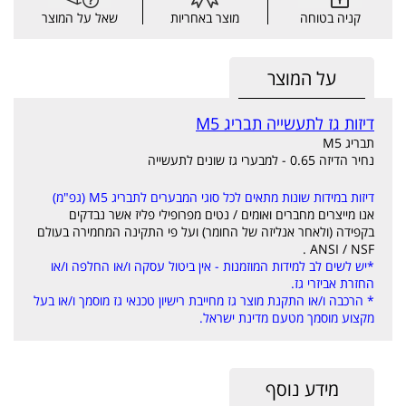
קניה בטוחה
מוצר באחריות
שאל על המוצר
על המוצר
דיזות גז לתעשייה תבריג M5
תבריג M5
נחיר הדיזה 0.65 - למבערי גז שונים לתעשייה
דיזות במידות שונות מתאים לכל סוגי המבערים לתבריג M5 (גפ"מ)
אנו מייצרים מחברים ואומים / נטים מפרופילי פליז אשר נבדקים
בקפידה (ולאחר אנליזה של החומר) ועל פי התקינה המחמירה בעולם
ANSI / NSF .
*יש לשים לב למידות המוזמנות - אין ביטול עסקה ו/או החלפה ו/או
החזרת אביזרי גז.
* הרכבה ו/או התקנת מוצר גז מחייבת רישיון טכנאי גז מוסמך ו/או בעל
מקצוע מוסמך מטעם מדינת ישראל.
מידע נוסף