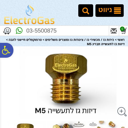
לתפריט
לתוכן
לתפריט
אתר
המרכזי
נגישות
ניווט
0
03-5500875
ראשי
>
כירות גז / מכשירי גז / צינורות גז ומוצרים משלימים
>
טרמוקפלים חיישני להבה
>
דיזות גז לתעשייה תבריג M5
פ
סר
נג