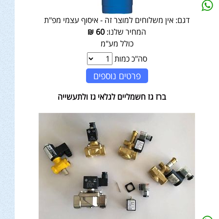
דגם:
אין משלוחים למוצר זה - איסוף עצמי מפ"ת
המחיר שלנו:
60
₪
כולל מע"מ
סה"כ כמות
פרטים נוספים
ברז גז חשמליים לגלאי גז ולתעשייה