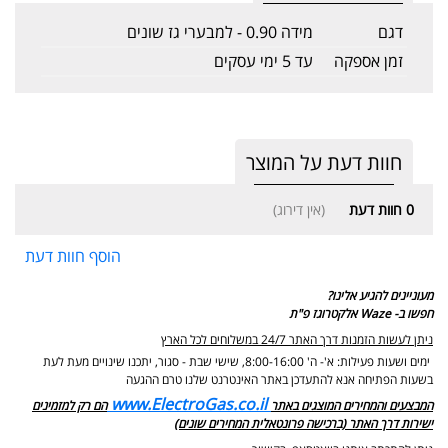
דגם
מידה 0.90 - למבערי גז שונים
זמן אספקה
עד 5 ימי עסקים
חוות דעת על המוצר
0
חוות דעת
(אין דירוג)
הוסף חוות דעת
מעוניינים להגיע אלינו?
חפשו ב- Waze אלקטרוגז פ"ת
ניתן לעשות הזמנות דרך האתר 24/7 במשלוחים לכל הארץ
ימים ושעות פעילות: א'- ה' 8:00-16:00, שישי שבת - סגור,
יתכנו שינויים מעת לעת
בשעות הפתיחה אנא להתעדכן באתר האינטרנט שלנו טרם ההגעה
www.ElectroGas.co.il
המבצעים והמחירים המוצגים באתר
הם רק למזמינים
ישירות דרך האתר (ברכישה פרונטאלית המחירים שונים)