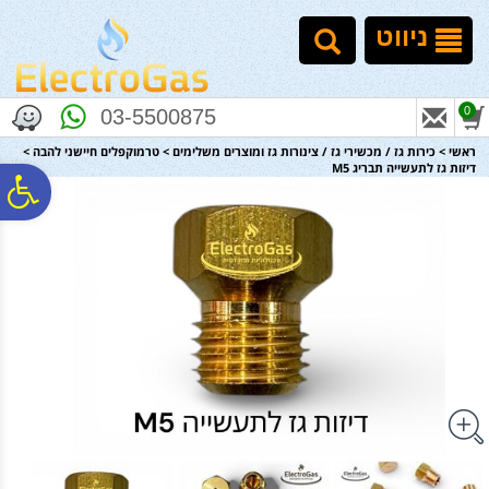
לתפריט
לתוכן
לתפריט
אתר
המרכזי
נגישות
ניווט
0
03-5500875
ראשי
>
כירות גז / מכשירי גז / צינורות גז ומוצרים משלימים
>
טרמוקפלים חיישני להבה
>
דיזות גז לתעשייה תבריג M5
פ
סר
נג