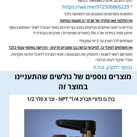
ניתן להתכתב איתנו בוואטסאפ בקישור
https://wa.me/972506866229
>
התמונות והסרטונים המוצגים הם להמחשה בלבד
אין החלפה ו/או החזרה של אביזרי גז מטעמי בטיחות
בכיריים גז יתכנו שיתוכים וקילופים בצבע גוף הכירות באזור הבערה לאחר השימוש בנוסף
תיתכן סטיה במידות של כ-5% במוצרים שמיוצרים / מורכבים בעבודת יד
משלוחים לכל הארץ עד 5 ימי עסקים*
אין משלוחים למיכלי גז, למייבשי כביסה בגז ומוצרים חריגים - הרכישה באיסוף עצמי בלבד
המפרסם רשאי לשנות / להפסיק את המבצעים / תנאי המכירה ללא כל הודעה מוקדמת,
ועפ"י שיקול דעתו הבלעדי
בכפוף לתקנון, ט.ל.ח
מוצרים נוספים של גולשים שהתעניינו
במוצר זה
ברז גז כדורי תבריג NPT "1/4 - זכר X פלר 1/2