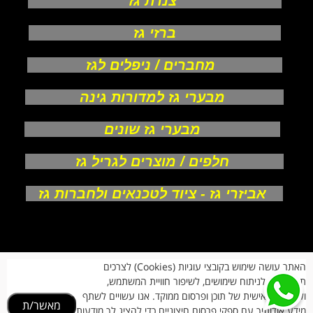
צנרת גז
ברזי גז
מחברים / ניפלים לגז
מבערי גז למדורות גינה
מבערי גז שונים
חלפים / מוצרים לגריל גז
אביזרי גז - ציוד לטכנאים ולחברות גז
אודות
האתר עושה שימוש בקובצי עוגיות (Cookies) לצרכים
צור קשר
תפעוליים, לניתוח שימושים, לשיפור חוויית המשתמש,
תקנון חנות
מעקב הזמנות
ולהתאמה אישית של תוכן ופרסום ממוקד. אנו עשויים לשתף
מאשר/ת
החזרות וביטולים
מידע אודותיך עם ספקי פרסום חיצוניים כדי להציג לך מודעות