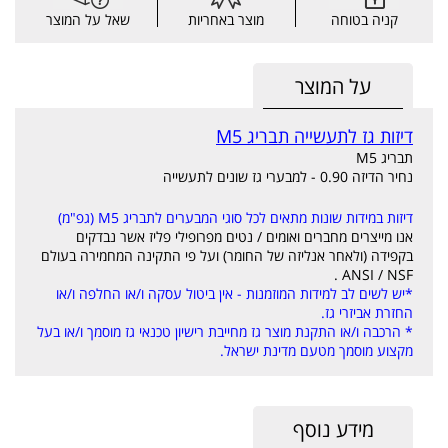
קניה בטוחה
מוצר באחריות
שאל על המוצר
על המוצר
דיזות גז לתעשייה תבריג M5
תבריג M5
נחיר הדיזה 0.90 - למבערי גז שונים לתעשייה
דיזות במידות שונות מתאים לכל סוגי המבערים לתבריג M5 (גפ"מ)
אנו מייצרים מחברים ואומים / נטים מפרופילי פליז אשר נבדקים
בקפידה (ולאחר אנליזה של החומר) ועל פי התקינה המחמירה בעולם
ANSI / NSF .
*יש לשים לב למידות המוזמנות - אין ביטול עסקה ו/או החלפה ו/או
החזרת אביזרי גז.
* הרכבה ו/או התקנת מוצר גז מחייבת רישיון טכנאי גז מוסמך ו/או בעל
מקצוע מוסמך מטעם מדינת ישראל.
מידע נוסף