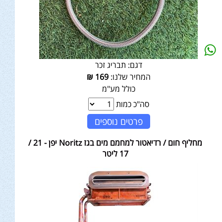
דגם:
תבריג זכר
המחיר שלנו:
169
₪
כולל מע"מ
סה"כ כמות
פרטים נוספים
מחליף חום / רדיאטור למחמם מים בגז Noritz יפן - 21 /
17 ליטר