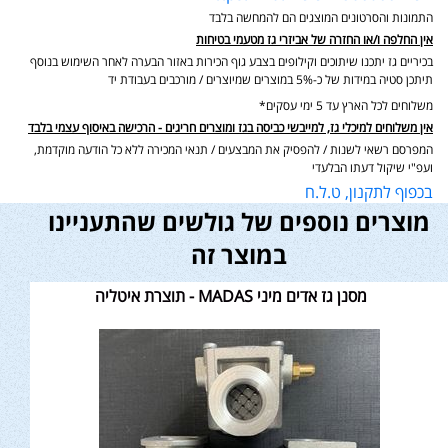
התמונות והסרטונים המוצגים הם להמחשה בלבד
אין החלפה ו/או החזרה של אביזרי גז מטעמי בטיחות
בכיריים גז יתכנו שיתוכים וקילופים בצבע גוף הכירות באזור הבערה לאחר השימוש בנוסף
תיתכן סטיה במידות של כ-5% במוצרים שמיוצרים / מורכבים בעבודת יד
משלוחים לכל הארץ עד 5 ימי עסקים*
אין משלוחים למיכלי גז, למייבשי כביסה בגז ומוצרים חריגים - הרכישה באיסוף עצמי בלבד
המפרסם רשאי לשנות / להפסיק את המבצעים / תנאי המכירה ללא כל הודעה מוקדמת,
ועפ"י שיקול דעתו הבלעדי
בכפוף לתקנון, ט.ל.ח
מוצרים נוספים של גולשים שהתעניינו
במוצר זה
מסנן גז אדים מיני MADAS - תוצרת איטליה