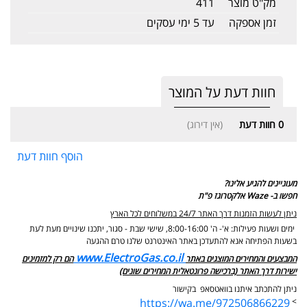
מק"ט מוצר
411
זמן אספקה
עד 5 ימי עסקים
חוות דעת על המוצר
0
חוות דעת
(אין דירוג)
הוסף חוות דעת
מעוניינים להגיע אלינו?
חפשו ב- Waze אלקטרוגז פ"ת
ניתן לעשות הזמנות דרך האתר 24/7 במשלוחים לכל הארץ
ימים ושעות פעילות: א'- ה' 8:00-16:00, שישי שבת - סגור,
יתכנו שינויים מעת לעת
בשעות הפתיחה אנא להתעדכן באתר האינטרנט שלנו טרם ההגעה
www.ElectroGas.co.il
המבצעים והמחירים המוצגים באתר
הם רק למזמינים
ישירות דרך האתר (ברכישה פרונטאלית המחירים שונים)
ניתן להתכתב איתנו בוואטסאפ בקישור
https://wa.me/972506866229
>