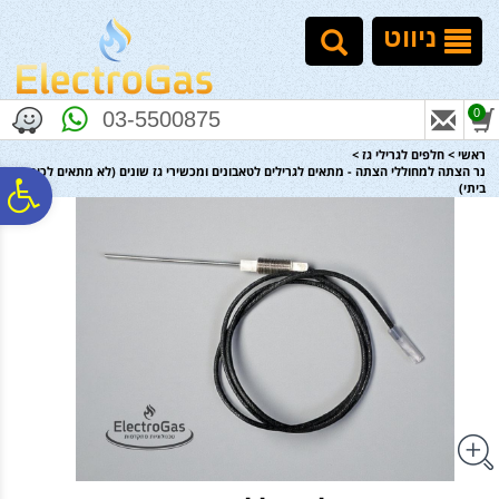
לתפריט
לתוכן
לתפריט
אתר
המרכזי
נגישות
ניווט
0
03-5500875
ראשי
>
חלפים לגרילי גז
>
נר הצתה למחוללי הצתה - מתאים לגרילים לטאבונים ומכשירי גז שונים (לא מתאים לכיריים
פ
ביתי)
סר
נג