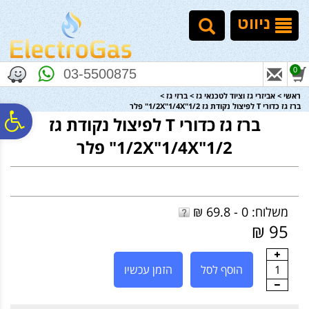
לתפריט
לתוכן
לתפריט
אתר
המרכזי
נגישות
ניווט
0
03-5500875
ראשי
>
אביזרי גז וציוד לטכנאי גז
>
ברזי גז
>
ברז גז כדורי T לפיצול נקודת גז 1/2X"1/4X"1/2" פלר
פ
ברז גז כדורי T לפיצול נקודת גז
1/2X"1/4X"1/2" פלר
סר
נג
משלוח: 0 - 69.8 ₪
95 ₪
1
הוסף לסל
הזמן עכשיו