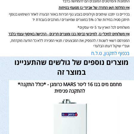
התמונות והסרטונים המוצגים הם להמחשה בלבד
אין החלפה ו/או החזרה של אביזרי גז מטעמי בטיחות
בכיריים גז יתכנו שיתוכים וקילופים בצבע גוף הכירות באזור הבערה לאחר השימוש בנוסף
תיתכן סטיה במידות של כ-5% במוצרים שמיוצרים / מורכבים בעבודת יד
משלוחים לכל הארץ עד 5 ימי עסקים*
אין משלוחים למיכלי גז, למייבשי כביסה בגז ומוצרים חריגים - הרכישה באיסוף עצמי בלבד
המפרסם רשאי לשנות / להפסיק את המבצעים / תנאי המכירה ללא כל הודעה מוקדמת,
ועפ"י שיקול דעתו הבלעדי
בכפוף לתקנון, ט.ל.ח
מוצרים נוספים של גולשים שהתעניינו
במוצר זה
מחמם מים בגז 16 ליטר MARS כרומגן - *כולל התקנה*
להתקנה פנימית