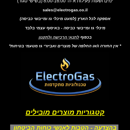
ימים ושעות פעילות א'-ה' 8:00-16:00 (בשישי סגור)
sales@electrogas.co.il
אספקה לכל הארץ (למעט מיכלי גז ומייבשי כביסה)
מיכלי גז ומייבשי כביסה - באיסוף עצמי בלבד
בכפוף
לתנאי הרכישה ולתקנון
* אין החזרה ו/או החלפה של מוצרים ואביזרי גז מטעמי בטיחות*
קטגוריות מוצרים מובילים
בהצדעה - הטבות לאנשי כוחות הביטחון