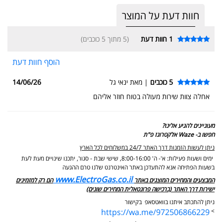
חוות דעת על המוצר
1
חוות דעת
(5 מתוך 5 כוכבים)
הוסף חוות דעת
5 כוכבים
| מאת ינאי גל
14/06/26
אחלה צוות שירות מעולה בטוח חוזר אליהם
מעוניינים להגיע אלינו?
חפשו ב- Waze אלקטרוגז פ"ת
ניתן לעשות הזמנות דרך האתר 24/7 במשלוחים לכל הארץ
ימים ושעות פעילות: א'- ה' 8:00-16:00, שישי שבת - סגור,
יתכנו שינויים מעת לעת
בשעות הפתיחה אנא להתעדכן באתר האינטרנט שלנו טרם ההגעה
www.ElectroGas.co.il
המבצעים והמחירים המוצגים באתר
הם רק למזמינים
ישירות דרך האתר (ברכישה פרונטאלית המחירים שונים)
ניתן להתכתב איתנו בוואטסאפ בקישור
https://wa.me/972506866229
>