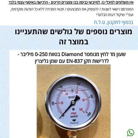
אין משלוחים למיכלי גז, למייבשי כביסה בגז ומוצרים חריגים - הרכישה באיסוף עצמי בלבד
המפרסם רשאי לשנות / להפסיק את המבצעים / תנאי המכירה ללא כל הודעה מוקדמת,
ועפ"י שיקול דעתו הבלעדי
בכפוף לתקנון, ט.ל.ח
מוצרים נוספים של גולשים שהתעניינו
במוצר זה
שעון מד לחץ מנומטר Diamond בטווח 0-250 מיליבר -
לדרישות תקן EN-837 עם שמן גליצרין