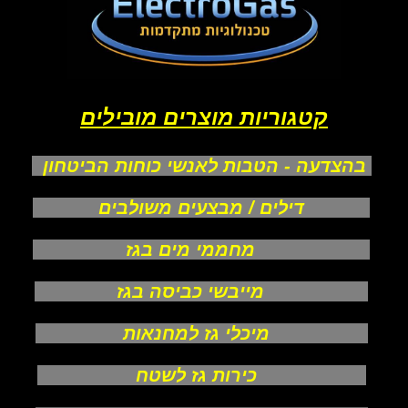
קטגוריות מוצרים מובילים
בהצדעה - הטבות לאנשי כוחות הביטחון
דילים / מבצעים משולבים
מחממי מים בגז
מייבשי כביסה בגז
מיכלי גז למחנאות
כירות גז לשטח