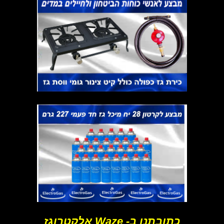
כתובתנו ב- Waze אלקטרוגז