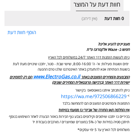
חוות דעת על המוצר
0
חוות דעת
(אין דירוג)
הוסף חוות דעת
מעוניינים להגיע אלינו?
חפשו ב- Waze אלקטרוגז פ"ת
ניתן לעשות הזמנות דרך האתר 24/7 במשלוחים לכל הארץ
ימים ושעות פעילות: א'- ה' 8:00-16:00, שישי שבת - סגור,
יתכנו שינויים מעת לעת
בשעות הפתיחה אנא להתעדכן באתר האינטרנט שלנו טרם ההגעה
www.ElectroGas.co.il
המבצעים והמחירים המוצגים באתר
הם רק למזמינים
ישירות דרך האתר (ברכישה פרונטאלית המחירים שונים)
ניתן להתכתב איתנו בוואטסאפ בקישור
https://wa.me/972506866229
>
התמונות והסרטונים המוצגים הם להמחשה בלבד
אין החלפה ו/או החזרה של אביזרי גז מטעמי בטיחות
בכיריים גז יתכנו שיתוכים וקילופים בצבע גוף הכירות באזור הבערה לאחר השימוש בנוסף
תיתכן סטיה במידות של כ-5% במוצרים שמיוצרים / מורכבים בעבודת יד
משלוחים לכל הארץ עד 5 ימי עסקים*