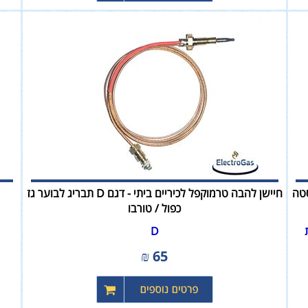
ים נירוסטה
חיישן להבה טרמוקפל לכיריים ביתי - דגם D תבריג לבוער גז
כפול / טורבו
D
₪
65