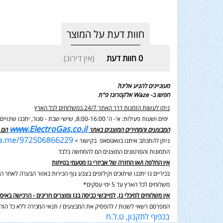
חוות דעת על המוצר
0
חוות דעת
(אין דירוג)
מעוניינים להגיע אלינו?
חפשו ב- Waze אלקטרוגז פ"ת
ניתן לעשות הזמנות דרך האתר 24/7 במשלוחים לכל הארץ
ימים ושעות פעילות: א'- ה' 8:00-16:00, שישי שבת - סגור,
יתכנו שינוי
www.ElectroGas.co.il
המבצעים והמחירים המוצגים באתר
הם 
wa.me/972506866229
ניתן להתכתב איתנו בוואטסאפ בקישור >
התמונות והסרטונים המוצגים הם להמחשה בלבד
אין החלפה ו/או החזרה של אביזרי גז מטעמי בטיחות
בכיריים גז יתכנו שיתוכים וקילופים בצבע גוף הכירות באזור הבערה לאחר השימוש בנוסף תיתכן סטיה במ
משלוחים לכל הארץ עד 5 ימי עסקים*
אין משלוחים למיכלי גז, למייבשי כביסה בגז ומוצרים חריגים - הרכישה באיס
המפרסם רשאי לשנות / להפסיק את המבצעים / תנאי המכירה ללא כל הודע
בכפוף לתקנון, ט.ל.ח