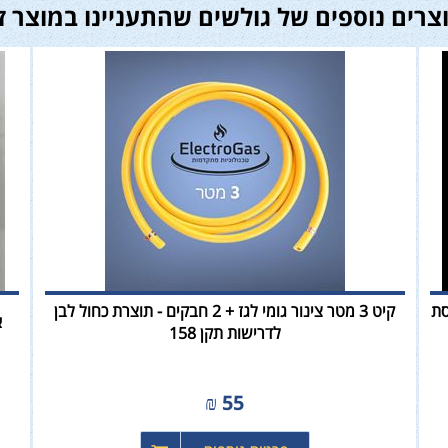
צרים נוספים של גולשים שהתעניינו במוצר ז
טר עם ווסת
קיט 3 מטר צינור גומי לגז + 2 חבקים - תוצרת כחול לבן
א
לדרישות תקן 158
₪
55