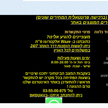
(ברכישה פרונטאלית המחירים שונים)
רים המוצגים באתר
וד נלווה
פרטי התקשרות
מעוניינים להגיע אלינו?
כתובתנו ב- Waze אלקטרוגז פ"ת
ניתן לעשות הזמנות דרך האתר 24/7
במשלוחים לכל הארץ
ימים ושעות פעילות
ם
בימי חול א'-ה' 8:00-16:00
אים
שישי - שבת סגור
בעקבות המצב הביטחוני יתכנו שינויים
חלפים
בשעות הפתיחה
בכל מקרה יש להתקשר
מראש / להתעדכן באתר האינטרנט שלנו
ם
טרם ההגעה !
טל' 03-55-00-875
ניתן
להתכתב איתנו -בוואטסאפ