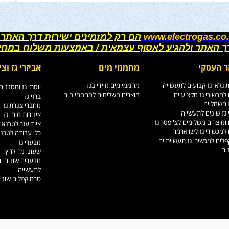
www.electrogas.co.
הם רק למזמינים ישירות דרך האתר 
רך האתר ולהגיע לאסוף עצמאית / באמצעות משלוח במחי
ר העסקי
מחממי מים
אביזרי גז וצי
גלאי גז קבועים לתעשייה
מחממי מים מיידי בגז
ווסתי גז ומסננים
למכשירי גז מקצועיים
מוצרים משלימים למחממי מים
ברזי גז
ז חשמליים
מחברי צנרת גז
גז שונים לתעשייה
צינורות מים וגז
ומוצרים משלימים לצ'יפסר גז
ציוד עזר לטכנאי
למכשירי גז לשווארמה
כלי עבודה לטכנ
לים למכשירי גז תעשייתיים
מבערי גז
ים
שעוני מד לחץ
מבערים שונים ו
לתעשייה
טרמוקפלים שוני