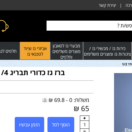
רכה
|
יצירת קשר
מבערי גז לטאבון
כירות גז / מכשירי גז /
אביזרי גז וציוד
חלפים לגרי
מוצרים משלימים
צינורות גז ומוצרים משלימים
לטכנאי גז
וחלפים
ברז גז כדורי תבריג NPT "1/4 - זכר X פלר 1/2
משלוח: 0 - 69.8 ₪
65 ₪
1
הוסף לסל
הזמן עכשיו