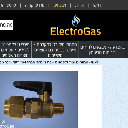
ראשי
|
אודות
|
מבצעים
|
מדריכי קנייה
|
סרטוני הד
מחממי מים בגז למקלחת /
מיכלי גז לקמפינג
בהצדעה - מבצעים לחיילים
מייבשי כביסה בגז ומוצרים
ולגרילים / ווסתי גז
ולכוחות הביטחון
משלימים
ומוצרים משלימים
ראשי
>
אביזרי גז וציוד לטכנאי גז
>
ברז גז כדורי תבריג NPT "1/4 - זכר X פלר 1/2