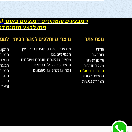
המבצעים והמחירים המוצגים באתר
il
ניתן לבצע הזמנה ד
מפת אתר
מוצרי גז וחלפים למגזר הביתי
למגז
מייבש כביסה בגז תוצרת רינאיי יפן
אודות
התקנת 
חממי מים בגז
צור קשר
חלפים 
מכשירי גז לשטח ומוצרים משלימים
אתר
ברזי ג
תקנון ה
חיישני טרמוקפלים ביתיים
מבערי 
מעקב הזמנות
ווסתי גז לגרילי גז וטאבונים
חלפים 
החזרות וביטולים
חלפים 
הרשמת לקוחות
טרמוקפ
הצהרת נגישות
וטאבונ