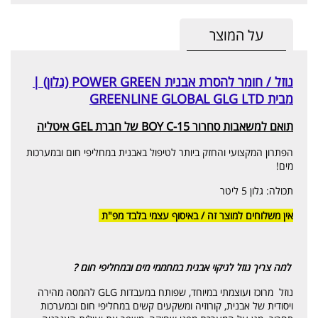
על המוצר
נוזל / חומר להסרת אבנית POWER GREEN (גלון) |
מבית GREENLINE GLOBAL GLG LTD
תואם למשאבות סחרור BOY C-15 של חברת GEL איטליה
הפתרון המקצועי והחזק ביותר לטיפול באבנית במחליפי חום ובמערכות
מים!
תכולה: גלון 5 ליטר
אין משלוחים למוצר זה / באיסוף עצמי בלבד מפ"ת
למה צריך נוזל לניקוי אבנית במחממי מים ובמחליפי חום ?
נוזל מרוכז ועוצמתי במיוחד, שפותח במעבדות GLG להמסה מהירה
ויסודית של אבנית, קורוזיה ומשקעים קשים במחליפי חום ובמערכות