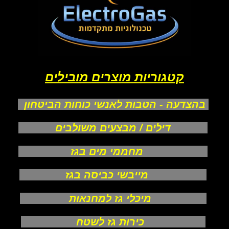
קטגוריות מוצרים מובילים
בהצדעה - הטבות לאנשי כוחות הביטחון
דילים / מבצעים משולבים
מחממי מים בגז
מייבשי כביסה בגז
מיכלי גז למחנאות
כירות גז לשטח