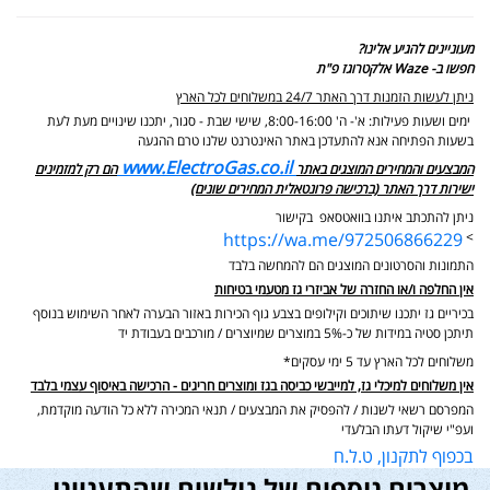
מעוניינים להגיע אלינו?
חפשו ב- Waze אלקטרוגז פ"ת
ניתן לעשות הזמנות דרך האתר 24/7 במשלוחים לכל הארץ
ימים ושעות פעילות: א'- ה' 8:00-16:00, שישי שבת - סגור,
יתכנו שינויים מעת לעת
בשעות הפתיחה אנא להתעדכן באתר האינטרנט שלנו טרם ההגעה
www.ElectroGas.co.il
המבצעים והמחירים המוצגים באתר
הם רק למזמינים
ישירות דרך האתר (ברכישה פרונטאלית המחירים שונים)
ניתן להתכתב איתנו בוואטסאפ בקישור
https://wa.me/972506866229
>
התמונות והסרטונים המוצגים הם להמחשה בלבד
אין החלפה ו/או החזרה של אביזרי גז מטעמי בטיחות
בכיריים גז יתכנו שיתוכים וקילופים בצבע גוף הכירות באזור הבערה לאחר השימוש בנוסף
תיתכן סטיה במידות של כ-5% במוצרים שמיוצרים / מורכבים בעבודת יד
משלוחים לכל הארץ עד 5 ימי עסקים*
אין משלוחים למיכלי גז, למייבשי כביסה בגז ומוצרים חריגים - הרכישה באיסוף עצמי בלבד
המפרסם רשאי לשנות / להפסיק את המבצעים / תנאי המכירה ללא כל הודעה מוקדמת,
ועפ"י שיקול דעתו הבלעדי
בכפוף לתקנון, ט.ל.ח
מוצרים נוספים של גולשים שהתעניינו