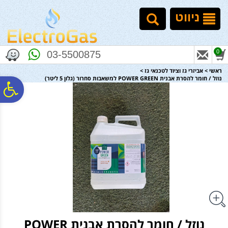
לתפריט
לתוכן
לתפריט
אתר
המרכזי
נגישות
ניווט
0
03-5500875
ראשי
>
אביזרי גז וציוד לטכנאי גז
>
נוזל / חומר להסרת אבנית POWER GREEN למשאבות סחרור (גלון 5 ליטר)
פ
סר
נג
נוזל / חומר להסרת אבנית POWER