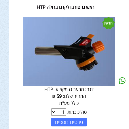
ראש גז טורבו לקרם ברולה HTP
דגם:
מבער גז מקצועי HTP
המחיר שלנו:
59
₪
כולל מע"מ
סה"כ כמות
פרטים נוספים