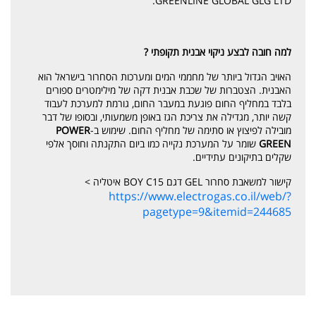
GREENLINE GLOBAL GLG LTD.
למה חובה לבצע ניקוי אבנית תקופתי ?
האויב הגדול ביותר של מחממי המים ומערכות הסחרור בישראל הוא
האבנית. הצטברות של שכבת אבנית דקה של מילימטרים ספורים
בלבד במחליף החום פוגעת במעבר החום, גורמת למערכת לעבוד
קשה יותר, מגדילה את צריכת הגז באופן משמעותי, ובסופו של דבר
מובילה לפיצוץ או סתימה של מחליף החום. שימוש ב-
POWER
GREEN
שומר על המערכת נקייה כמו ביום התקנתה וחוסך אלפי
שקלים בתיקונים עתידיים.
קישור למשאבת סחרור GEL דגם BOY C15 איטליה >
https://www.electrogas.co.il/web/?
pagetype=9&itemid=244685