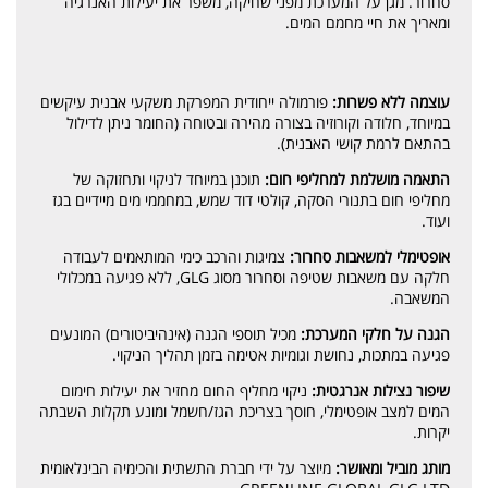
סחרור. מגן על המערכת מפני שחיקה, משפר את יעילות האנרגיה
ומאריך את חיי מחמם המים.
עוצמה ללא פשרות:
פורמולה ייחודית המפרקת משקעי אבנית עיקשים
במיוחד, חלודה וקורוזיה בצורה מהירה ובטוחה (החומר ניתן לדילול
בהתאם לרמת קושי האבנית).
התאמה מושלמת למחליפי חום:
תוכנן במיוחד לניקוי ותחזוקה של
מחליפי חום בתנורי הסקה, קולטי דוד שמש, במחממי מים מיידיים בגז
ועוד.
אופטימלי למשאבות סחרור:
צמיגות והרכב כימי המותאמים לעבודה
חלקה עם משאבות שטיפה וסחרור מסוג GLG, ללא פגיעה במכלולי
המשאבה.
הגנה על חלקי המערכת:
מכיל תוספי הגנה (אינהיביטורים) המונעים
פגיעה במתכות, נחושת וגומיות אטימה בזמן תהליך הניקוי.
שיפור נצילות אנרגטית:
ניקוי מחליף החום מחזיר את יעילות חימום
המים למצב אופטימלי, חוסך בצריכת הגז/חשמל ומונע תקלות השבתה
יקרות.
מותג מוביל ומאושר:
מיוצר על ידי חברת התשתית והכימיה הבינלאומית