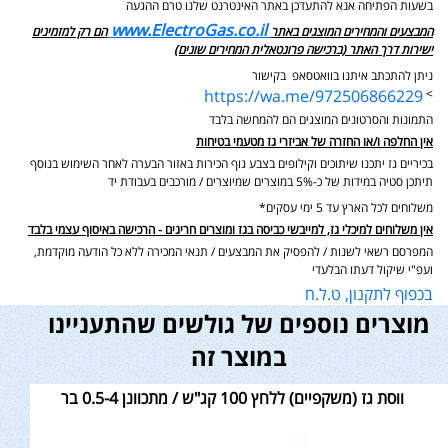
בשעות הפתיחה אנא להתעדכן באתר האינטרנט שלנו טרם ההגעה
www.ElectroGas.co.il
המבצעים והמחירים המוצגים באתר
הם רק למזמינים
ישירות דרך האתר (ברכישה פרונטאלית המחירים שונים)
ניתן להתכתב איתנו בוואטסאפ בקישור
https://wa.me/972506866229
>
התמונות והסרטונים המוצגים הם להמחשה בלבד
אין החלפה ו/או החזרה של אביזרי גז מטעמי בטיחות
בכיריים גז יתכנו שיתוכים וקילופים בצבע גוף הכירות באזור הבערה לאחר השימוש בנוסף
תיתכן סטיה במידות של כ-5% במוצרים שמיוצרים / מורכבים בעבודת יד
משלוחים לכל הארץ עד 5 ימי עסקים*
אין משלוחים למיכלי גז, למייבשי כביסה בגז ומוצרים חריגים - הרכישה באיסוף עצמי בלבד
המפרסם רשאי לשנות / להפסיק את המבצעים / תנאי המכירה ללא כל הודעה מוקדמת,
ועפ"י שיקול דעתו הבלעדי
בכפוף לתקנון, ט.ל.ח
מוצרים נוספים של גולשים שהתעניינו
במוצר זה
ווסת גז (משקפיים) ללחץ 100 קג"ש / מתכוונן 0.5-4 בר