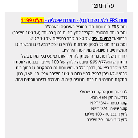
על המוצר
ווסת FRS ללא נשם (ונט) - תוצרת איטליה -
מק"ט 1199
ווסת FRS הינו ווסת הגז המוביל באירופה ובארה"ב.
ווסת מיוחד המסוגל "לקבל" לחץ ביניים נמוך במיוחד (עד 100 מיליבר)
ו"במוצא"
לחץ גז יציב
של 30 מיליבר בספיקה של 10 קג"ש
ווסת גז זה מסוגל לספק פתרונות ללחץ גז יציב למבערי גז ומכשירי גז
תעשייתיים המיובאים מאירופה, וארה"ב.
ייחודיות של ווסת גז זה שניתן להתקין אותו כמעט בכל מקום בשל
היתרון שהוא
ללא נשם
ומובנה ללחץ של 100 מיליבר בכניסה לווסת ו
30 מיליבר ביציאה, בדרך כלל משמש ווסת זה בהתקנות גז בתוך בית
פרטי שלא ניתן לספק לחץ גבוה מ-100 מיליבר עפ"י ת"י 158, כגון
התקנת מחממי מים בבתי מגורים קיימים, מערכת לדירוג ווסתים ועוד.
לדרישות מכון התקנים הישראלי
לדרישות תקן EN אירופאי
קוטר כניסה - 3/4" NPT
קוטר יציאה - 3/4" NPT
לחץ גז בכניסה - 100 מיליבר
לחץ גז ביציאה - 30 מיליבר