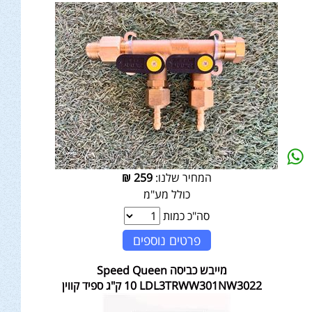
המחיר שלנו:
259
₪
כולל מע"מ
סה"כ כמות
פרטים נוספים
מייבש כביסה Speed Queen
LDL3TRWW301NW3022 ‏10 ‏ק"ג ספיד קווין