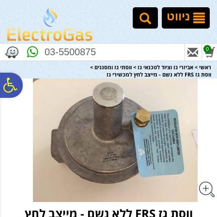
לתפריט
לתוכן
לתפריט
אתר
המרכזי
נגישות
ניווט
0
03-5500875
ראשי
>
אביזרי גז וציוד לטכנאי גז
>
ווסתי גז ומסננים
>
ווסת גז FRS ללא נשם - מייצב לחץ למכשירי גז
פ
סר
נג
ווסת גז FRS ללא נשם - מייצב לחץ