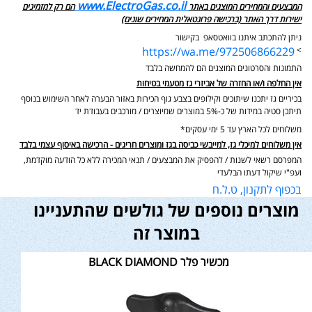
www.ElectroGas.co.il
המבצעים והמחירים המוצגים באתר
הם רק למזמינים
ישירות דרך האתר (ברכישה פרונטאלית המחירים שונים)
ניתן להתכתב איתנו בוואטסאפ בקישור
https://wa.me/972506866229
>
התמונות והסרטונים המוצגים הם להמחשה בלבד
אין החלפה ו/או החזרה של אביזרי גז מטעמי בטיחות
בכיריים גז יתכנו שיתוכים וקילופים בצבע גוף הכירות באזור הבערה לאחר השימוש בנוסף
תיתכן סטיה במידות של כ-5% במוצרים שמיוצרים / מורכבים בעבודת יד
משלוחים לכל הארץ עד 5 ימי עסקים*
אין משלוחים למיכלי גז, למייבשי כביסה בגז ומוצרים חריגים - הרכישה באיסוף עצמי בלבד
המפרסם רשאי לשנות / להפסיק את המבצעים / תנאי המכירה ללא כל הודעה מוקדמת,
ועפ"י שיקול דעתו הבלעדי
בכפוף לתקנון, ט.ל.ח
מוצרים נוספים של גולשים שהתעניינו
במוצר זה
מכשיר פלר BLACK DIAMOND