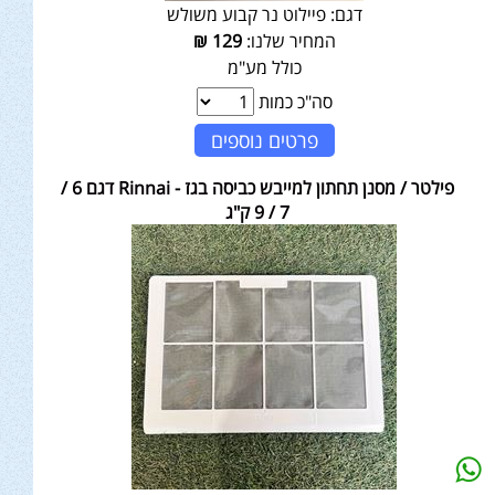
דגם:
פיילוט נר קבוע משולש
המחיר שלנו:
129
₪
כולל מע"מ
סה"כ כמות
פרטים נוספים
פילטר / מסנן תחתון למייבש כביסה בגז - Rinnai דגם 6 /
7 / 9 ק"ג