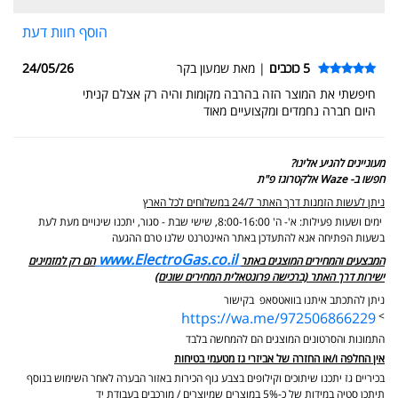
הוסף חוות דעת
5 כוכבים
| מאת שמעון בקר
24/05/26
חיפשתי את המוצר הזה בהרבה מקומות והיה רק אצלם קניתי
היום חברה נחמדים ומקצועיים מאוד
מעוניינים להגיע אלינו?
חפשו ב- Waze אלקטרוגז פ"ת
ניתן לעשות הזמנות דרך האתר 24/7 במשלוחים לכל הארץ
ימים ושעות פעילות: א'- ה' 8:00-16:00, שישי שבת - סגור,
יתכנו שינויים מעת לעת
בשעות הפתיחה אנא להתעדכן באתר האינטרנט שלנו טרם ההגעה
www.ElectroGas.co.il
המבצעים והמחירים המוצגים באתר
הם רק למזמינים
ישירות דרך האתר (ברכישה פרונטאלית המחירים שונים)
ניתן להתכתב איתנו בוואטסאפ בקישור
https://wa.me/972506866229
>
התמונות והסרטונים המוצגים הם להמחשה בלבד
אין החלפה ו/או החזרה של אביזרי גז מטעמי בטיחות
בכיריים גז יתכנו שיתוכים וקילופים בצבע גוף הכירות באזור הבערה לאחר השימוש בנוסף
תיתכן סטיה במידות של כ-5% במוצרים שמיוצרים / מורכבים בעבודת יד