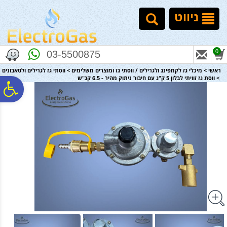
לתפריט
לתוכן
לתפריט
אתר
המרכזי
נגישות
ניווט
0
03-5500875
ראשי
>
מיכלי גז לקמפינג ולגרילים / ווסתי גז ומוצרים משלימים
>
ווסתי גז לגרילים ולטאבונים
>
ווסת גז זוויתי לבלון 5 ק"ג עם חיבור ניתוק מהיר - 6.5 קג"ש
פ
סר
נג