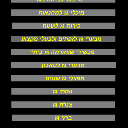
מיכלי גז למחנאות
כירות גז לשטח
מבערי גז לזפתים ולבעלי מקצוע
מכשירי שווארמה גז ביתיי
מבערי גז לטאבון
מפצלי גז שונים
ווסתי גז
צנרת גז
ברזי גז