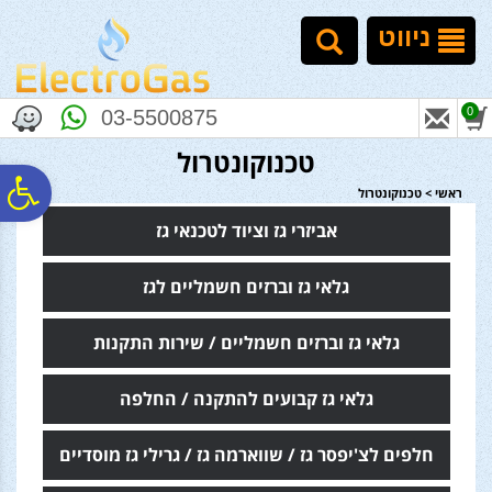
לתפריט
לתוכן
לתפריט
אתר
המרכזי
נגישות
ניווט
0
03-5500875
טכנוקונטרול
פ
ראשי
>
טכנוקונטרול
אביזרי גז וציוד לטכנאי גז
סר
גלאי גז וברזים חשמליים לגז
נג
גלאי גז וברזים חשמליים / שירות התקנות
גלאי גז קבועים להתקנה / החלפה
חלפים לצ'יפסר גז / שווארמה גז / גרילי גז מוסדיים