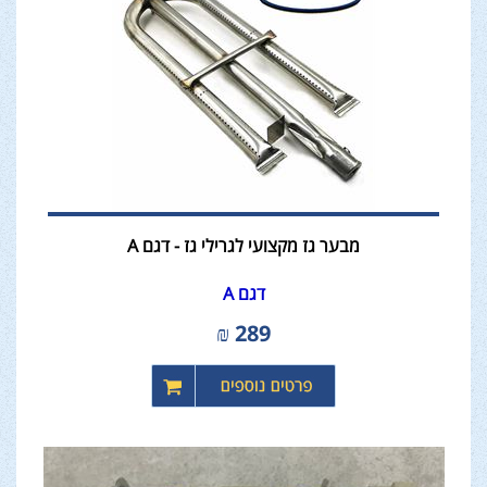
מבער גז מקצועי לגרילי גז - דגם A
דגם A
₪
289