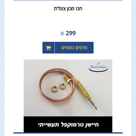
חגז מכון צומ"ת
₪
299