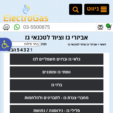
לתפריט
לתוכן
לתפריט
אתר
המרכזי
נגישות
ניווט
0
03-5500875
אביזרי גז וציוד לטכנאי גז
פ
מציג
ראשי
>
אביזרי גז וציוד לטכנאי גז
1
2
3
4
5
הבא >
סר
גלאי גז וברזים חשמליים לגז
ווסתי גז ומסננים
נג
ברזי גז
מחברי צנרת גז - לתבריגים ולהלחמות
סלילי גז - נירוסטה / נחושת