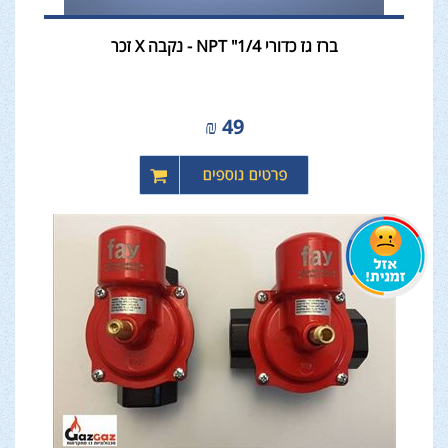
ברז גז כדורי 1/4" NPT - נקבה X זכר
₪
49