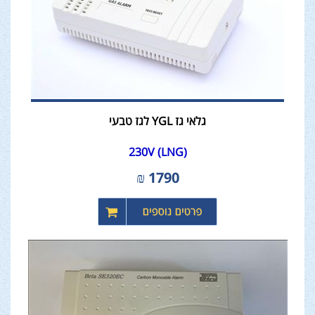
גלאי גז YGL לגז טבעי
230V (LNG)
₪
1790