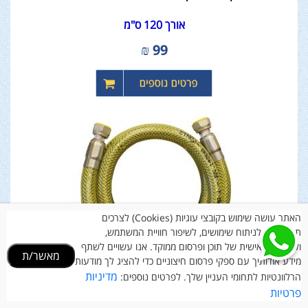
אורך 120 ס"מ
₪
99
האתר עושה שימוש בקובצי עוגיות (Cookies) לצרכים
תפעוליים, לניתוח שימושים, לשיפור חוויית המשתמש,
ולהתאמה אישית של תוכן ופרסום ממוקד. אנו עשויים לשתף
מאשר/ת
מידע אודותיך עם ספקי פרסום חיצוניים כדי להציג לך מודעות
מדיניות
הרלוונטיות לתחומי העניין שלך. לפרטים נוספים:
פרטיות
צינור גז פלב"ם נירוסטה 1/2" - לתקן אירופאי EN14800