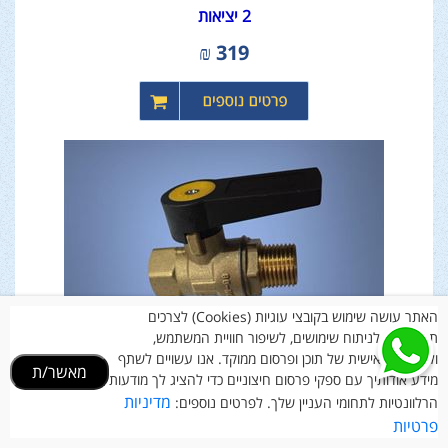
2 יציאות
₪
319
האתר עושה שימוש בקובצי עוגיות (Cookies) לצרכים
תפעוליים, לניתוח שימושים, לשיפור חוויית המשתמש,
ולהתאמה אישית של תוכן ופרסום ממוקד. אנו עשויים לשתף
מאשר/ת
מידע אודותיך עם ספקי פרסום חיצוניים כדי להציג לך מודעות
מדיניות
הרלוונטיות לתחומי העניין שלך. לפרטים נוספים:
ברז כדורי לגז 3/4" NPT - זכר X נקבה
פרטיות