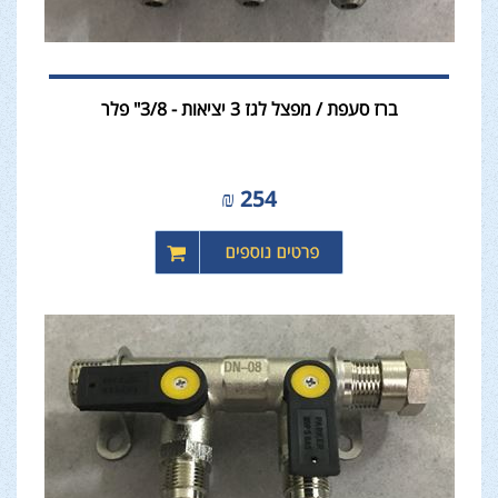
ברז סעפת / מפצל לגז 3 יציאות - 3/8" פלר
₪
254