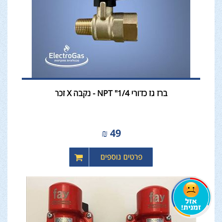
ברז גז כדורי 1/4" NPT - נקבה X זכר
₪
49