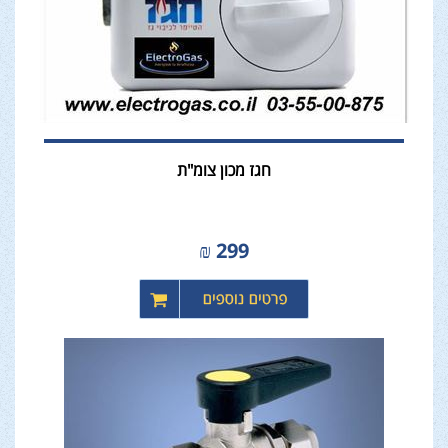
חגז מכון צומ"ת
₪
299