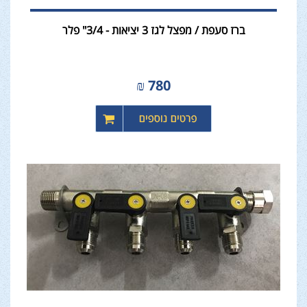
ברז סעפת / מפצל לגז 3 יציאות - 3/4" פלר
₪
780