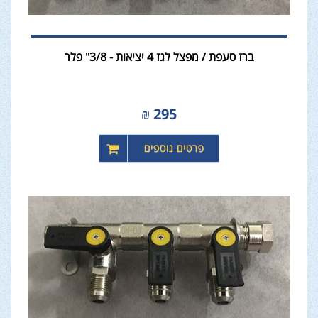
ברז סעפת / מפצל לגז 4 יציאות - 3/8" פלר
₪
295