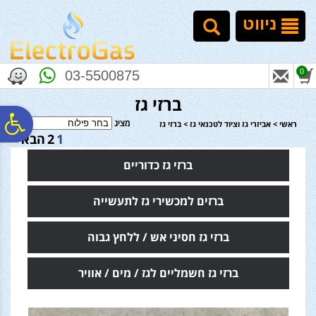
לתפריט
לתוכן
לתפריט
אתר
המרכזי
נגישות
ניווט
0
03-5500875
ברזי גז
פ
מציג
ראשי
>
אביזרי גז וציוד לטכנאי גז
>
ברזי גז
1
2
הבא >
סר
ברזי גז כדוריים
ברזים למכשירי גז לתעשייה
נג
ברזי גז חסיני אש / ללחץ גבוה
ברזי גז חשמליים לגז / מים / אוויר