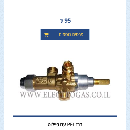
₪
95
ברז PEL עם פיילוט