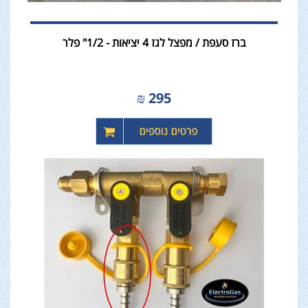
ברז סעפת / מפצל לגז 4 יציאות - 1/2" פלר
₪
295