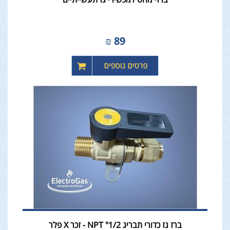
₪
89
ברז גז כדורי תבריג NPT "1/2 - זכר X פלר