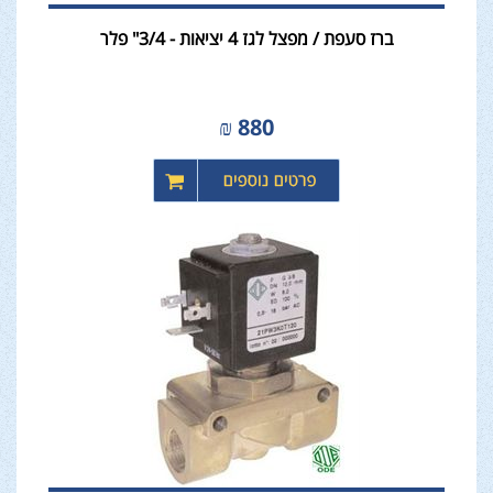
ברז סעפת / מפצל לגז 4 יציאות - 3/4" פלר
₪
880