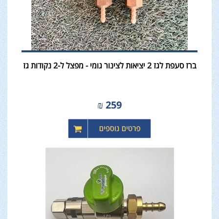
ברז סעפת לגז 2 יציאות לצינור גומי - מפצל ל-2 נקודות גז
₪
259