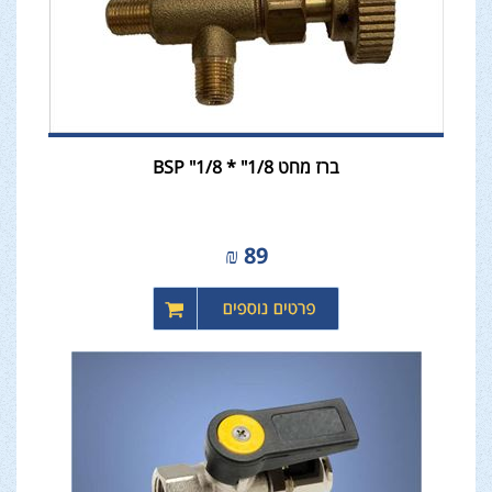
ברז מחט 1/8" * 1/8" BSP
₪
89