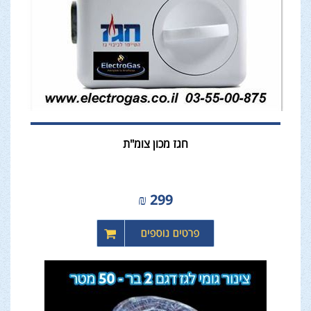
חגז מכון צומ"ת
₪
299