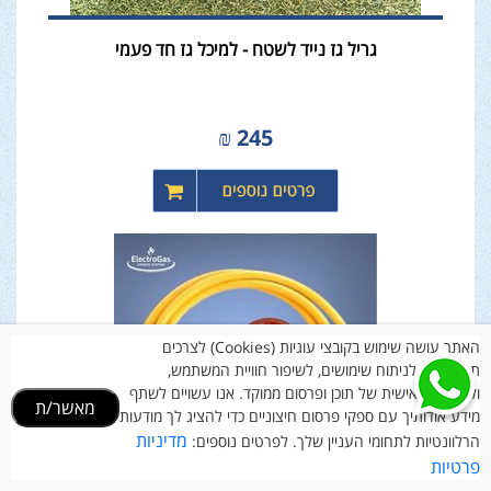
גריל גז נייד לשטח - למיכל גז חד פעמי
₪
245
האתר עושה שימוש בקובצי עוגיות (Cookies) לצרכים
תפעוליים, לניתוח שימושים, לשיפור חוויית המשתמש,
ולהתאמה אישית של תוכן ופרסום ממוקד. אנו עשויים לשתף
מאשר/ת
מידע אודותיך עם ספקי פרסום חיצוניים כדי להציג לך מודעות
מדיניות
הרלוונטיות לתחומי העניין שלך. לפרטים נוספים:
פרטיות