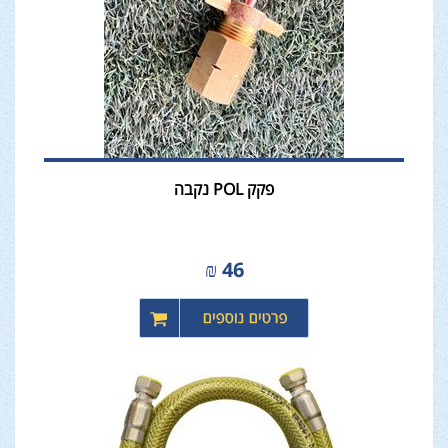
פקק POL נקבה
₪
46