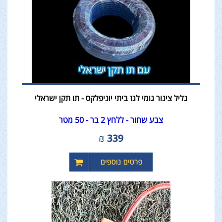
גליל צינור גומי לגז ביתי יוניפלקס - תו תקן ישראלי
צבע שחור - ללחץ 2 בר - 50 מטר
₪
339