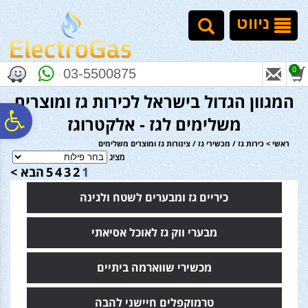
לתפריט
לתוכן
לתפריט
אתר
המרכזי
נגישות
ניווט
0
03-5500875
המגוון הגדול בישראל לכירות גז ומוצרים
פ
משלימים לגז - אלקטרוגז
ראשי
>
כירות גז / מכשירי גז / צינורות גז ומוצרים משלימים
סר
מציג
1
2
3
4
5
הבא >
כיריים גז ומבערים לשטח ולגינה
נג
מבערי ווק גז לאוכל אסיאתי
מכשירי שווארמה ביתיים
טרמוקפלים חיישני להבה