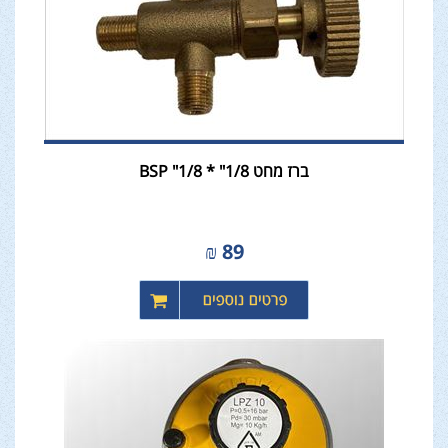
ברז מחט 1/8" * 1/8" BSP
₪
89