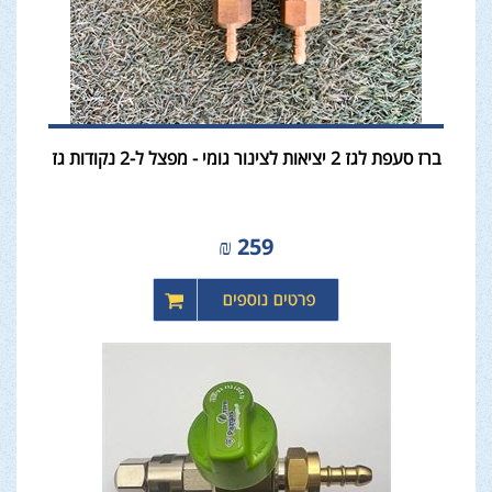
ברז סעפת לגז 2 יציאות לצינור גומי - מפצל ל-2 נקודות גז
₪
259