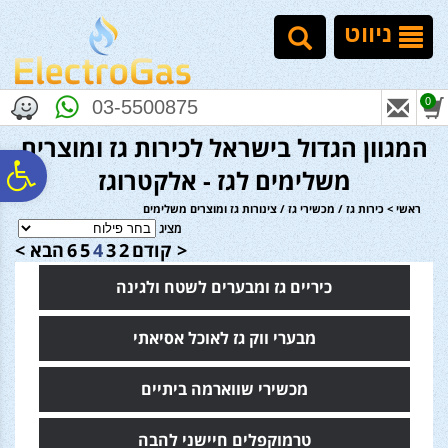
לתפריט
לתוכן
לתפריט
אתר
המרכזי
נגישות
ניווט
0
03-5500875
המגוון הגדול בישראל לכירות גז ומוצרים
פ
משלימים לגז - אלקטרוגז
ראשי
>
כירות גז / מכשירי גז / צינורות גז ומוצרים משלימים
סר
מציג
< קודם
2
3
4
5
6
הבא >
כיריים גז ומבערים לשטח ולגינה
נג
מבערי ווק גז לאוכל אסיאתי
מכשירי שווארמה ביתיים
טרמוקפלים חיישני להבה