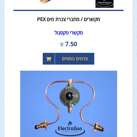
מקשרים / מחברי צנרת מים PEX
מקשרי פקסגול
₪
7.50