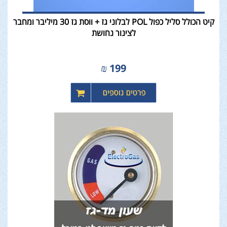
קיט הכולל סליל כפול POL לבלוני גז + ווסת גז 30 מיליבר ומחבר
לצינור נחושת
₪
199