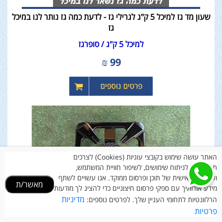
שעון מד גז למיכל 5 ק"ג לגרילי גז - לדעת כמה גז נותר לנו במיכל
גז
למיכל 5 ק"ג / סופרגז
₪
99
האתר עושה שימוש בקובצי עוגיות (Cookies) לצרכים
תפעוליים, לניתוח שימושים, לשיפור חוויית המשתמש,
ולהתאמה אישית של תוכן ופרסום ממוקד. אנו עשויים לשתף
מאשר/ת
מידע אודותיך עם ספקי פרסום חיצוניים כדי להציג לך מודעות
מדיניות
הרלוונטיות לתחומי העניין שלך. לפרטים נוספים:
פרטיות