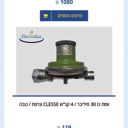
₪
1080
ווסת גז 30 מיליבר / 4 קג"ש CLESSE צרפת / נובה
₪
119