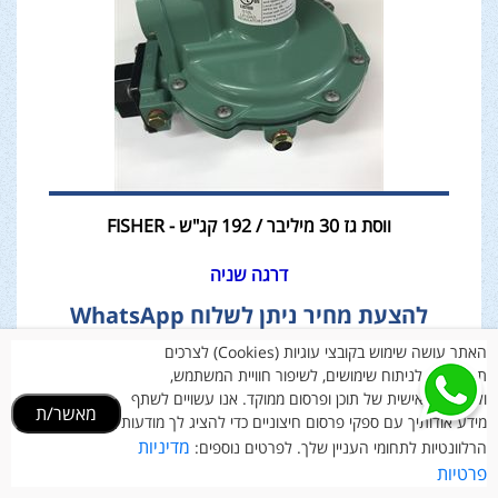
ווסת גז 30 מיליבר / 192 קג"ש - FISHER
דרגה שניה
להצעת מחיר ניתן לשלוח WhatsApp
האתר עושה שימוש בקובצי עוגיות (Cookies) לצרכים
תפעוליים, לניתוח שימושים, לשיפור חוויית המשתמש,
ולהתאמה אישית של תוכן ופרסום ממוקד. אנו עשויים לשתף
מאשר/ת
מידע אודותיך עם ספקי פרסום חיצוניים כדי להציג לך מודעות
מדיניות
הרלוונטיות לתחומי העניין שלך. לפרטים נוספים:
פרטיות