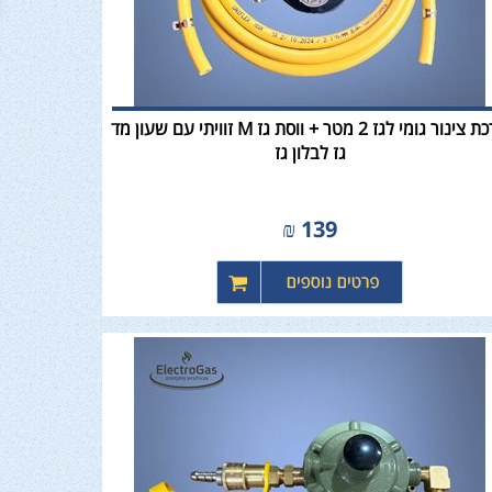
ערכת צינור גומי לגז 2 מטר + ווסת גז M זוויתי עם שעון מד
גז לבלון גז
₪
139