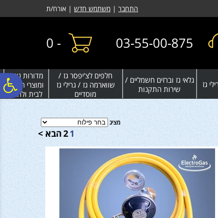
לתפריט
לתוכן
לתפריט
התחבר
|
משתמש חדש
| אורח/ת
אתר
המרכזי
נגישות
0
-
03-55-00-875
חלפים לצ'יפסר גז /
מדורות גינה
גלאי גז וברזים חשמליים /
פ
לי גז
שווארמה גז / גרילי גז
ומוצרי חימום
שירות התקנות
מוסדיים
לבית ולחצר
סר
מציג
1
2
הבא >
נג