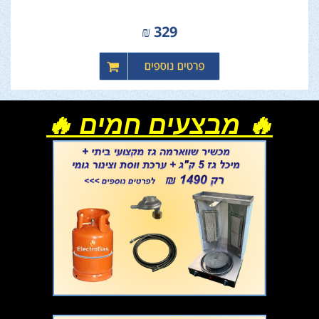
₪
329
🔥 מבצעים חמים 🔥