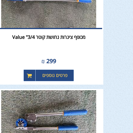
מכופף צינרות נחושת קוטר 3/4" Value
₪
299