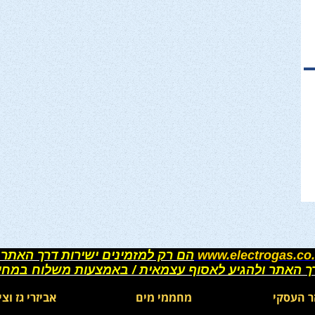
www.electrogas.co.
הם רק למזמינים ישירות דרך האתר 
רך האתר ולהגיע לאסוף עצמאית / באמצעות משלוח במחי
ר העסקי
מחממי מים
אביזרי גז וצי