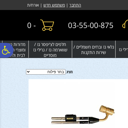
לתפריט
לתוכן
לתפריט
התחבר
|
משתמש חדש
| אורח/ת
אתר
המרכזי
נגישות
0
-
03-55-00-875
חלפים לצ'יפסר גז /
מדורות גינה
גלאי גז וברזים חשמליים /
פ
לי גז
שווארמה גז / גרילי גז
ומוצרי חימום
שירות התקנות
מוסדיים
לבית ולחצר
סר
מציג
נג