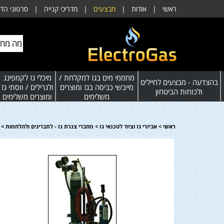
ראשי
|
אודות
|
מבצעים
|
מדריכי קנייה
|
סרטוני הד
מחממי מים בגז למקלחת /
מיכלי גז לקמפינג
בהצדעה - מבצעים לחיילים
מייבשי כביסה בגז ומוצרים
ולגרילים / ווסתי גז
ולכוחות הביטחון
משלימים
ומוצרים משלימים
ראשי
>
אביזרי גז וציוד לטכנאי גז
>
מחברי צנרת גז - לתבריגים ולהלחמות
>