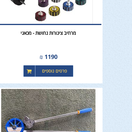
מרחיב צינורות נחושת - מכאני
₪
1190