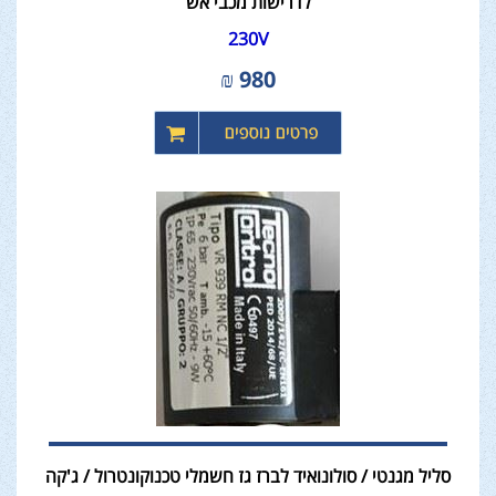
לדרישות מכבי אש
230V
₪
980
סליל מגנטי / סולונואיד לברז גז חשמלי טכנוקונטרול / ג'קה