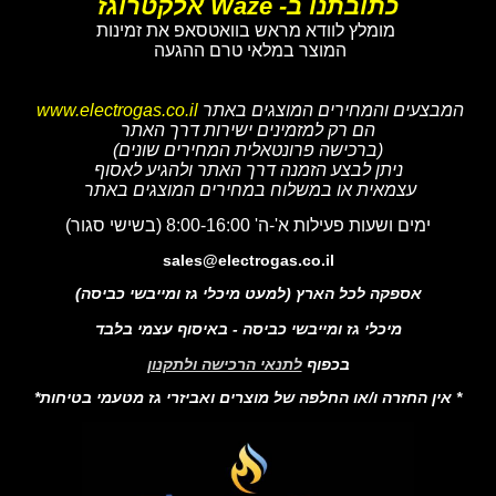
כתובתנו ב- Waze אלקטרוגז
מומלץ לוודא מראש בוואטסאפ את זמינות
המוצר במלאי טרם ההגעה
המבצעים והמחירים המוצגים באתר
www.electrogas.co.il
הם רק למזמינים ישירות דרך האתר
(ברכישה פרונטאלית המחירים שונים)
ניתן לבצע הזמנה דרך האתר ולהגיע לאסוף
עצמאית או במשלוח במחירים המוצגים באתר
ימים ושעות פעילות א'-ה' 8:00-16:00 (בשישי סגור)
sales@electrogas.co.il
אספקה לכל הארץ (למעט מיכלי גז ומייבשי כביסה)
מיכלי גז ומייבשי כביסה - באיסוף עצמי בלבד
בכפוף
לתנאי הרכישה ולתקנון
* אין החזרה ו/או החלפה של מוצרים ואביזרי גז מטעמי בטיחות*