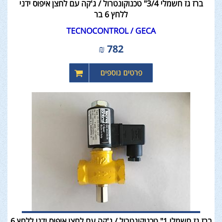
ברז גז חשמלי 3/4" טכנוקונטרול / ג'קה עם לחצן איפוס ידני
ללחץ 6 בר
TECNOCONTROL / GECA
₪
782
ברז גז חשמלי 1" טכנוקונטרול / ג'קה עם לחצן איפוס ידני ללחץ 6