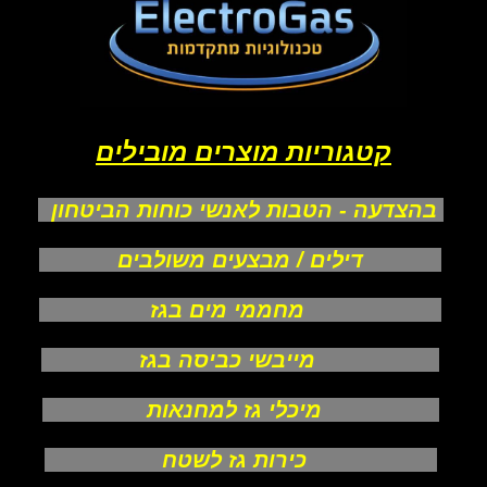
קטגוריות מוצרים מובילים
בהצדעה - הטבות לאנשי כוחות הביטחון
דילים / מבצעים משולבים
מחממי מים בגז
מייבשי כביסה בגז
מיכלי גז למחנאות
כירות גז לשטח