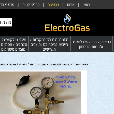
ראשי
|
אודות
|
מבצעים
|
מדריכי קנייה
|
סרטוני הד
מחממי מים בגז למקלחת /
מיכלי גז לקמפינג
בהצדעה - מבצעים לחיילים
מייבשי כביסה בגז ומוצרים
ולגרילים / ווסתי גז
ולכוחות הביטחון
משלימים
ומוצרים משלימים
ראשי
>
אביזרי גז וציוד לטכנאי גז
>
שעוני מד לחץ / מוני גז / מכשירי מדידה