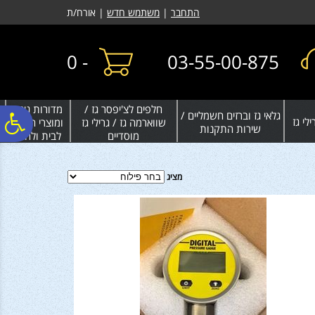
לתפריט
לתוכן
לתפריט
התחבר
|
משתמש חדש
| אורח/ת
אתר
המרכזי
נגישות
0
-
03-55-00-875
חלפים לצ'יפסר גז /
מדורות גינה
גלאי גז וברזים חשמליים /
פ
לי גז
שווארמה גז / גרילי גז
ומוצרי חימום
שירות התקנות
מוסדיים
לבית ולחצר
סר
מציג
נג