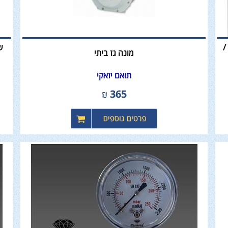
/
מונה גז ביתי
תואם יזאקי
₪
365