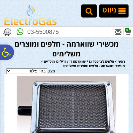
לתפריט
לתוכן
לתפריט
אתר
המרכזי
נגישות
ניווט
0
03-5500875
מכשירי שווארמה - חלפים ומוצרים
פ
משלימים
ראשי
>
חלפים לצ'יפסר גז / שווארמה גז / גרילי גז מוסדיים
>
מכשירי שווארמה - חלפים ומוצרים משלימים
סר
מציג
נג