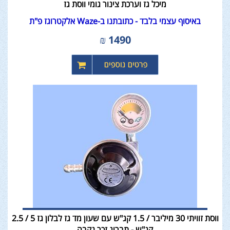
מיכל גז וערכת צינור גומי ווסת גז
באיסוף עצמי בלבד - כתובתנו ב-Waze אלקטרוגז פ"ת
₪
1490
ווסת זוויתי 30 מיליבר / 1.5 קג"ש עם שעון מד גז לבלון גז 5 / 2.5
קג"ש - תבריג זכר נקבה