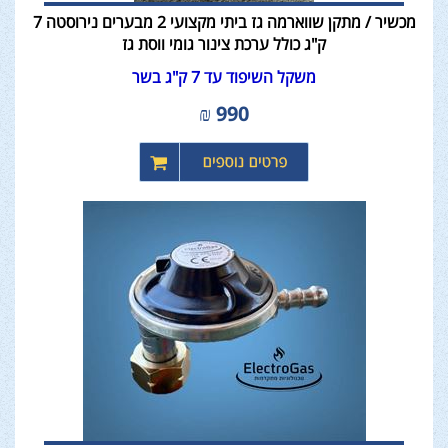
מכשיר / מתקן שווארמה גז ביתי מקצועי 2 מבערים נירוסטה 7
ק"ג כולל ערכת צינור גומי ווסת גז
משקל השיפוד עד 7 ק"ג בשר
₪
990