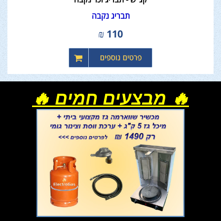
תבריג נקבה
₪
110
🔥 מבצעים חמים 🔥