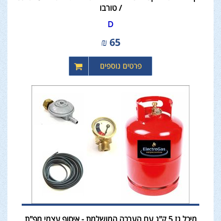
/ טורבו
D
₪
65
מיכל גז 5 ק"ג עם הערכה המושלמת - איסוף עצמי מפ"ת