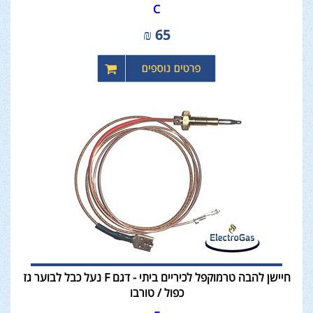
C
₪
65
חיישן להבה טרמוקפל לכיריים ביתי - דגם F נעל כבל לבוער גז
כפול / טורבו