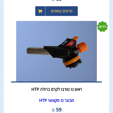
ראש גז טורבו לקרם ברולה HTP
מבער גז מקצועי HTP
₪
59