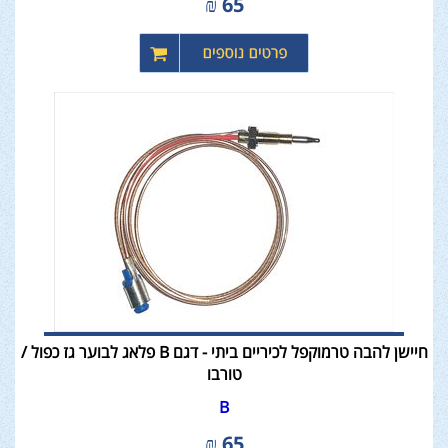
₪
65
חיישן להבה טרמוקפל לכיריים ביתי - דגם B פלאג לבוער גז כפול /
טורבו
B
₪
65