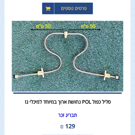
סליל כפול POL נחושת ארוך במיוחד למיכלי גז
תבריג זכר
₪
129