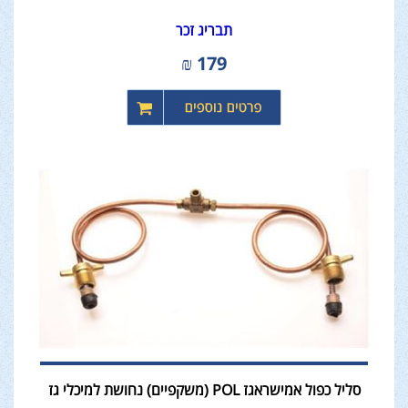
תבריג זכר
₪
179
סליל כפול אמישראגז POL (משקפיים) נחושת למיכלי גז