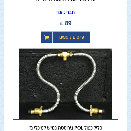
תבריג זכר
₪
89
סליל כפול POL נירוסטה גמיש למיכלי גז