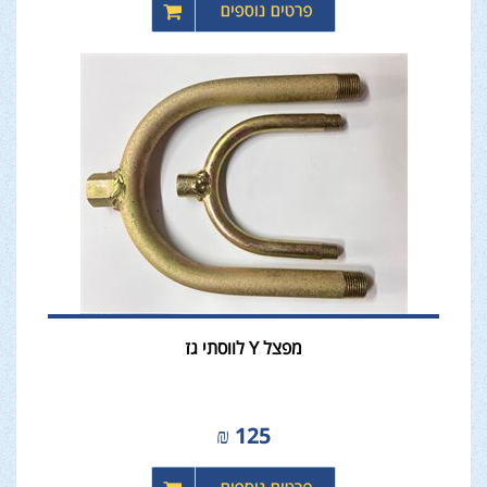
מפצל Y לווסתי גז
₪
125