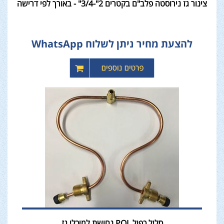
צינור גז נירוסטה פלב"ם בקטרים 2"-3/4" - באורך לפי דרישה
להצעת מחיר ניתן לשלוח WhatsApp
סליל כפול POL נחושת למיכלי גז