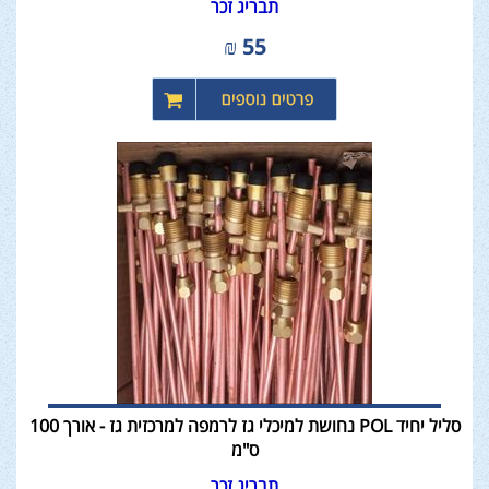
תבריג זכר
₪
55
סליל יחיד POL נחושת למיכלי גז לרמפה למרכזית גז - אורך 100
ס"מ
תבריג זכר