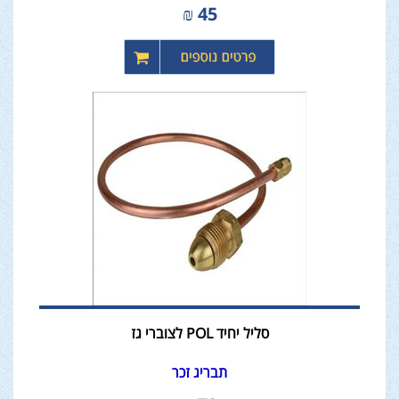
₪
45
סליל יחיד POL לצוברי גז
תבריג זכר