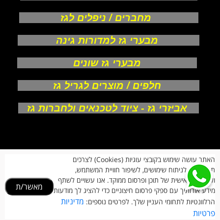
מחברים / ניפלים לגז
מבערי גז למדורות גינה
מבערי גז שונים
חלפים / מוצרים לגריל גז
אביזרי גז - ציוד לטכנאים ולחברות גז
אודות
האתר עושה שימוש בקובצי עוגיות (Cookies) לצרכים
צור קשר
תפעוליים, לניתוח שימושים, לשיפור חוויית המשתמש,
תקנון חנות
מעקב הזמנות
ולהתאמה אישית של תוכן ופרסום ממוקד. אנו עשויים לשתף
מאשר/ת
החזרות וביטולים
מידע אודותיך עם ספקי פרסום חיצוניים כדי להציג לך מודעות
הרשמת לקוחות
מדיניות
הרלוונטיות לתחומי העניין שלך. לפרטים נוספים:
הצהרת נגישות
פרטיות