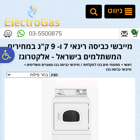
לתפריט
לתוכן
לתפריט
אתר
המרכזי
נגישות
ניווט
0
03-5500875
מייבשי כביסה רינאי 7 ו- 9 ק"ג במחירים
פ
המשתלמים בישראל - אלקטרוגז
ראשי
>
מחממי מים בגז למקלחת / מייבשי כביסה בגז ומוצרים משלימים
>
מייבשי כביסה בגז
סר
מציג
נג