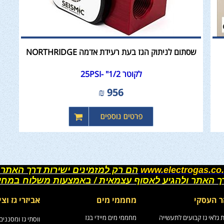
שסתום לניתוק הגז בעת רעידת אדמה NORTHRIDGE
לקוטר 1/2" -25PSI
₪
956
www.electrogas.co.
הם רק למזמינים ישירות דרך האתר 
רך האתר ולהגיע לאסוף עצמאית / באמצעות משלוח במחי
ר העסקי
מחממי מים
אביזרי גז וצי
גלאי גז קבועים לתעשייה
מחממי מים מיידי בגז
ווסתי גז ומסננים