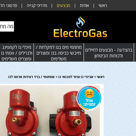
ראשי
|
אודות
|
מבצעים
|
מדריכי קנייה
|
סרטוני הד
מחממי מים בגז למקלחת /
מיכלי גז לקמפינג
בהצדעה - מבצעים לחיילים
מייבשי כביסה בגז ומוצרים
ולגרילים / ווסתי גז
ולכוחות הביטחון
משלימים
ומוצרים משלימים
ראשי
>
אביזרי גז וציוד לטכנאי גז
>
שסתומי / ברזי רעידות אדמה לגז