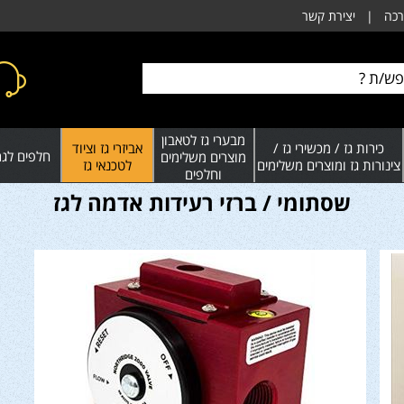
רכה
|
יצירת קשר
מבערי גז לטאבון
כירות גז / מכשירי גז /
אביזרי גז וציוד
חלפים לגרי
מוצרים משלימים
צינורות גז ומוצרים משלימים
לטכנאי גז
וחלפים
שסתומי / ברזי רעידות אדמה לגז