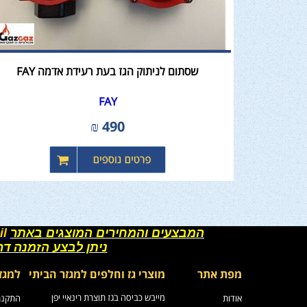
שסתום לניתוק הגז בעת רעידת אדמה FAY
FAY
₪
490
המבצעים והמחירים המוצגים באתר
il
ניתן לבצע הזמנה ד
מפת אתר
מוצרי גז וחלפים למגזר הביתי
למגז
מייבש כביסה בגז תוצרת רינאיי יפן
אודות
התקנת 