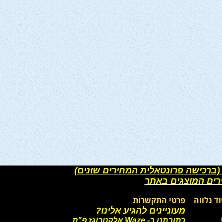
(ברכישה פרונטאלית המחירים שונים)
רים המוצגים באתר
וד נלווה
פרטי התקשרות
מעוניינים להגיע אלינו?
כתובתנו ב- Waze אלקטרוגז פ"ת