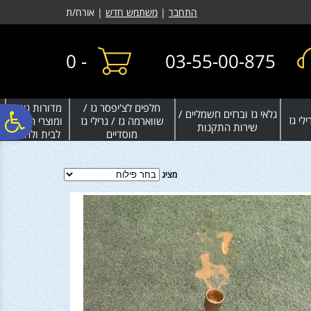
לתפריט
לתוכן
לתפריט
התחבר
|
משתמש חדש
| אורח/ת
אתר
המרכזי
נגישות
0
-
03-55-00-875
חלפים לצ'יפסר גז /
מדורות גינה
גלאי גז וברזים חשמליים /
פ
לי גז
שווארמה גז / גרילי גז
ומוצרי חימום
שירות התקנות
מוסדיים
לבית ולחצר
סר
מציג
נג