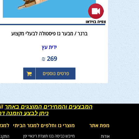
ברנר / מבער גז פיסטולה לבעלי מקצוע
ידית עץ
₪
269
המבצעים והמחירים המוצגים באתר
il
ניתן לבצע הזמנה ד
מפת אתר
מוצרי גז וחלפים למגזר הביתי
למגז
מייבש כביסה בגז תוצרת רינאיי יפן
אודות
התקנת 