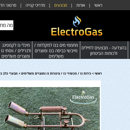
ראשי
|
אודות
|
מבצעים
|
מדריכי קנייה
|
סרטוני הד
מחממי מים בגז למקלחת /
מיכלי גז לקמפינג
בהצדעה - מבצעים לחיילים
מייבשי כביסה בגז ומוצרים
ולגרילים / ווסתי גז
ולכוחות הביטחון
משלימים
ומוצרים משלימים
מ
ראשי
>
כירות גז / מכשירי גז / צינורות גז ומוצרים משלימים
>
מבערי כלב גז