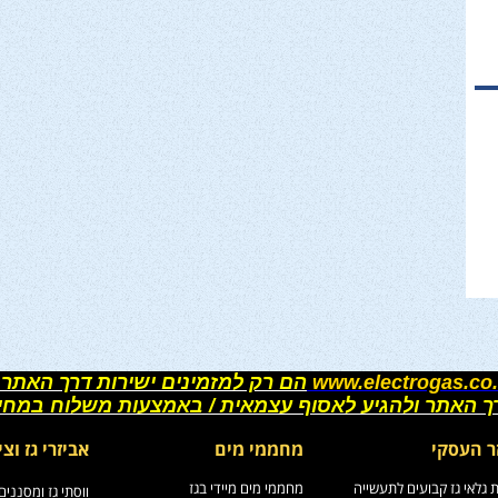
www.electrogas.co.
הם רק למזמינים ישירות דרך האתר 
רך האתר ולהגיע לאסוף עצמאית / באמצעות משלוח במחי
ר העסקי
מחממי מים
אביזרי גז וצי
גלאי גז קבועים לתעשייה
מחממי מים מיידי בגז
ווסתי גז ומסננים