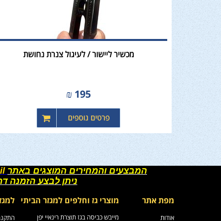
מכשיר ליישור / לעיגול צנרת נחושת
₪
195
המבצעים והמחירים המוצגים באתר
il
ניתן לבצע הזמנה ד
מפת אתר
מוצרי גז וחלפים למגזר הביתי
למגז
מייבש כביסה בגז תוצרת רינאיי יפן
אודות
התקנת 