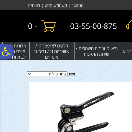
לתפריט
לתוכן
לתפריט
התחבר
|
משתמש חדש
| אורח/ת
אתר
המרכזי
נגישות
0
-
03-55-00-875
חלפים לצ'יפסר גז /
מדורות גינה
גלאי גז וברזים חשמליים /
פ
לי גז
שווארמה גז / גרילי גז
ומוצרי חימום
שירות התקנות
מוסדיים
לבית ולחצר
סר
מציג
נג