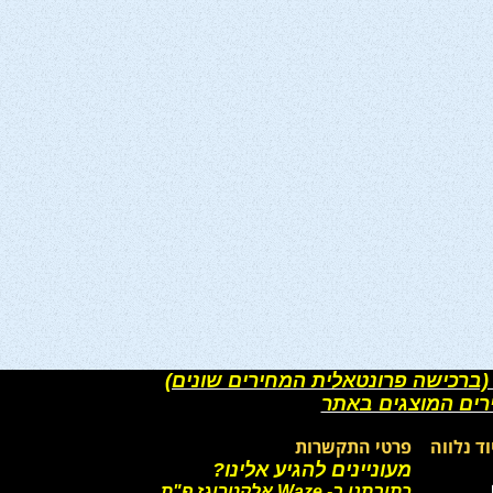
(ברכישה פרונטאלית המחירים שונים)
רים המוצגים באתר
וד נלווה
פרטי התקשרות
מעוניינים להגיע אלינו?
כתובתנו ב- Waze אלקטרוגז פ"ת