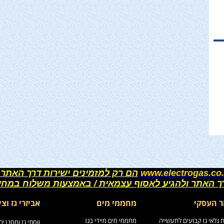
www.electrogas.co.
הם רק למזמינים ישירות דרך האתר 
רך האתר ולהגיע לאסוף עצמאית / באמצעות משלוח במחי
ר העסקי
מחממי מים
אביזרי גז וצי
גלאי גז קבועים לתעשייה
מחממי מים מיידי בגז
ווסתי גז ומסננים