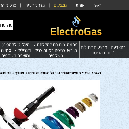
ראשי
|
אודות
|
מבצעים
|
מדריכי קנייה
|
סרטוני הד
מחממי מים בגז למקלחת /
מיכלי גז לקמפינג
בהצדעה - מבצעים לחיילים
מייבשי כביסה בגז ומוצרים
ולגרילים / ווסתי גז
ולכוחות הביטחון
משלימים
ומוצרים משלימים
ראשי
>
אביזרי גז וציוד לטכנאי גז
>
כלי עבודה לטכנאים
>
מכופף צינור נחוש