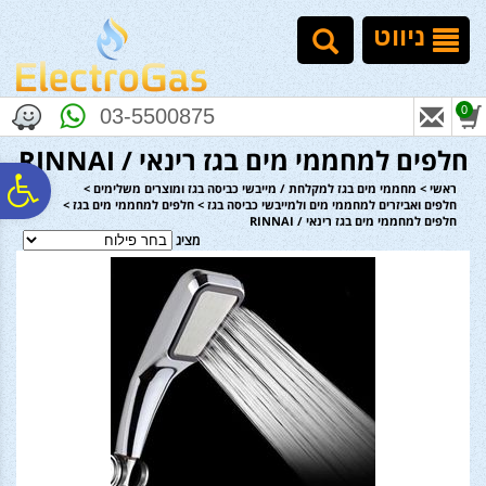
לתפריט
לתוכן
לתפריט
אתר
המרכזי
נגישות
ניווט
0
03-5500875
חלפים למחממי מים בגז רינאי / RINNAI
פ
ראשי
>
מחממי מים בגז למקלחת / מייבשי כביסה בגז ומוצרים משלימים
>
חלפים ואביזרים למחממי מים ולמייבשי כביסה בגז
>
חלפים למחממי מים בגז
>
חלפים למחממי מים בגז רינאי / RINNAI
מציג
סר
נג