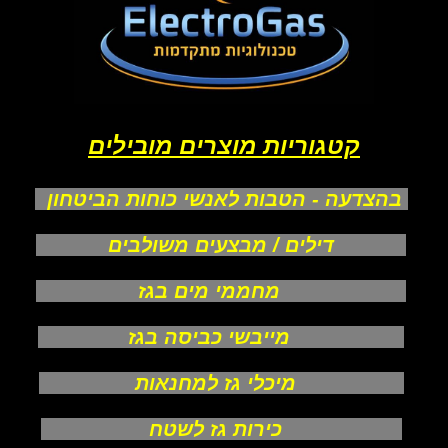
קטגוריות מוצרים מובילים
בהצדעה - הטבות לאנשי כוחות הביטחון
דילים / מבצעים משולבים
מחממי מים בגז
מייבשי כביסה בגז
מיכלי גז למחנאות
כירות גז לשטח