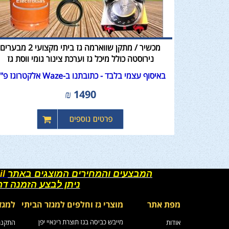
מכשיר / מתקן שווארמה גז ביתי מקצועי 2 מבערים
נירוסטה כולל מיכל גז וערכת צינור גומי ווסת גז
באיסוף עצמי בלבד - כתובתנו ב-Waze אלקטרוגז פ"ת
₪
1490
המבצעים והמחירים המוצגים באתר
il
ניתן לבצע הזמנה ד
מפת אתר
מוצרי גז וחלפים למגזר הביתי
למגז
מייבש כביסה בגז תוצרת רינאיי יפן
אודות
התקנת 