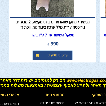
מכשיר / מתקן שווארמה גז ביתי מקצועי 2 מבערים
נירוסטה 7 ק"ג כולל ערכת צינור גומי ווסת גז
משקל השיפוד עד 7 ק"ג בשר
₪
990
www.electrogas.co.
הם רק למזמינים ישירות דרך האתר 
רך האתר ולהגיע לאסוף עצמאית / באמצעות משלוח במחי
ר העסקי
מחממי מים
אביזרי גז וצי
גלאי גז קבועים לתעשייה
מחממי מים מיידי בגז
ווסתי גז ומסננים