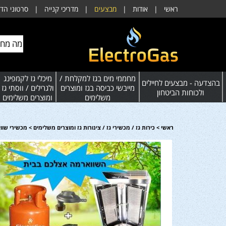
ראשי
|
אודות
|
מבצעים
|
מדריכי קנייה
|
סרטוני הד
מחממי מים בגז למקלחת /
מיכלי גז לקמפינג
בהצדעה - מבצעים לחיילים
מייבשי כביסה בגז ומוצרים
ולגרילים / ווסתי גז
ולכוחות הביטחון
משלימים
ומוצרים משלימים
ראשי
>
כירות גז / מכשירי גז / צינורות גז ומוצרים משלימים
>
מכשירי שוו