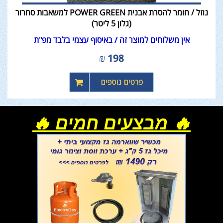
נוזל / חומר להסרת אבנית POWER GREEN למשאבות סחרור
(גלון 5 ליטר)
אין משלוחים למוצר זה / באיסוף עצמי בלבד מפ"ת
₪
198
🔥 מבצעים חמים 🔥