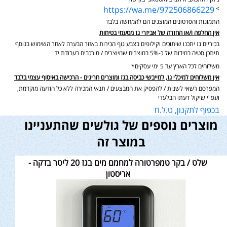
https://wa.me/972506866229
>
התמונות והסרטונים המוצגים הם להמחשה בלבד
אין החלפה ו/או החזרה של אביזרי גז מטעמי בטיחות
בכיריים גז יתכנו שיתוכים וקילופים בצבע גוף הכירות באזור הבערה לאחר השימוש בנוסף
תיתכן סטיה במידות של כ-5% במוצרים שמיוצרים / מורכבים בעבודת יד
משלוחים לכל הארץ עד 5 ימי עסקים*
אין משלוחים למיכלי גז, למייבשי כביסה בגז ומוצרים חריגים - הרכישה באיסוף עצמי בלבד
המפרסם רשאי לשנות / להפסיק את המבצעים / תנאי המכירה ללא כל הודעה מוקדמת,
ועפ"י שיקול דעתו הבלעדי
בכפוף לתקנון, ט.ל.ח
מוצרים נוספים של גולשים שהתעניינו
במוצר זה
שלט / בקר טמפרטורה למחמם מים בגז 20 ליטר בדקה -
אריסטון