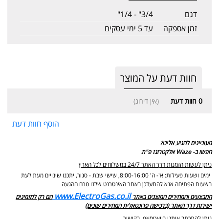
דגם
3/4" - 1/4"
זמן אספקה
עד 5 ימי עסקים
חוות דעת על המוצר
0
חוות דעת
(אין דירוג)
הוסף חוות דעת
מעוניינים להגיע אלינו?
חפשו ב- Waze אלקטרוגז פ"ת
ניתן לעשות הזמנות דרך האתר 24/7 במשלוחים לכל הארץ
ימים ושעות פעילות: א'- ה' 8:00-16:00, שישי שבת - סגור,
יתכנו שינויים מעת לעת
בשעות הפתיחה אנא להתעדכן באתר האינטרנט שלנו טרם ההגעה
www.ElectroGas.co.il
המבצעים והמחירים המוצגים באתר
הם רק למזמינים
ישירות דרך האתר (ברכישה פרונטאלית המחירים שונים)
ניתן להתכתב איתנו בוואטסאפ בקישור