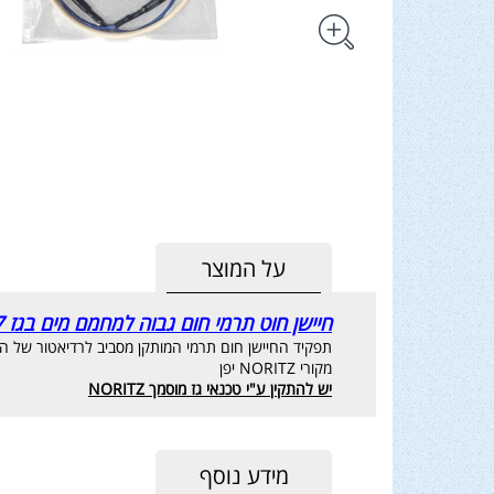
על המוצר
חיישן חוט תרמי חום גבוה למחמם מים בגז 17 - Noritz יפן
תפקיד החיישן חום תרמי המותקן מסביב לרדיאטור של המחמם למנוע נז
מקורי NORITZ יפן
יש להתקין ע"י טכנאי גז מוסמך NORITZ
מידע נוסף