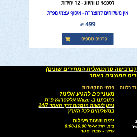
לטכנאי גז ומיזוג - 12 יחידות
אין משלוחים למוצר זה - איסוף עצמי מפ"ת
₪
499
(ברכישה פרונטאלית המחירים שונים)
רים המוצגים באתר
וד נלווה
פרטי התקשרות
מעוניינים להגיע אלינו?
כתובתנו ב- Waze אלקטרוגז פ"ת
ניתן לעשות הזמנות דרך האתר 24/7
במשלוחים לכל הארץ
ימים ושעות פעילות
ם
בימי חול א'-ה' 8:00-16:00
אים
שישי - שבת סגור