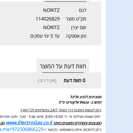
דגם
NORITZ
מק"ט מוצר
114026829
שם יצרן
NORITZ
זמן אספקה
עד 5 ימי עסקים
חוות דעת על המוצר
0
חוות דעת
(אין דירוג)
מעוניינים להגיע אלינו?
חפשו ב- Waze אלקטרוגז פ"ת
ניתן לעשות הזמנות דרך האתר 24/7 במשלוחים לכל הארץ
ימים ושעות פעילות: א'- ה' 8:00-16:00, שישי שבת - סגור,
יתכנו שינוי
www.ElectroGas.co.il
המבצעים והמחירים המוצגים באתר
הם 
wa.me/972506866229
ניתן להתכתב איתנו בוואטסאפ בקישור >