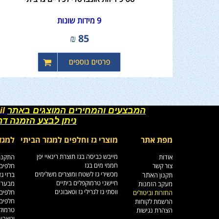
9 מידות שונות
₪
85
המבצעים והמחירים המוצגים באתר
il
ניתן לבצע הזמנה ד
מפת אתר
מוצרי גז וחלפים למגזר הביתי
למגז
מייבש כביסה בגז תוצרת רינאיי יפן
אודות
התקנת 
חממי מים בגז
צור קשר
חלפים 
מכשירי גז לשטח ומוצרים משלימים
אתר
ברזי ג
תקנון ה
חיישני טרמוקפלים ביתיים
מבערי 
מעקב הזמנות
ווסתי גז לגרילי גז וטאבונים
חלפים 
החזרות וביטולים
חלפים 
הרשמת לקוחות
טרמוקפ
הצהרת נגישות
וטאבונ