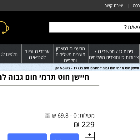
רכה
|
יצירת קשר
מבערי גז לטאבון
כירות גז / מכשירי גז /
אביזרי גז וציוד
חלפים לגרי
מוצרים משלימים
צינורות גז ומוצרים משלימים
לטכנאי גז
וחלפים
חיישן חוט תרמי חום גבוה למחמם מים בגז 17 - Noritz יפן
חיישן חוט תרמי חום גבוה למחמם מים ב
משלוח: 0 - 69.8 ₪
229 ₪