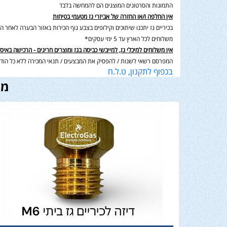
התמונות והסרטונים המוצגים הם להמחשה בלבד
אין החלפה ו/או החזרה של אביזרי גז מטעמי בטיחות
בכיריים גז יתכנו שיתוכים וקילופים בצבע גוף הכירות באזור הבערה לאחר השימוש בנוסף תיתכן סטיה במ
משלוחים לכל הארץ עד 5 ימי עסקים*
אין משלוחים למיכלי גז, למייבשי כביסה בגז ומוצרים חריגים - הרכישה באיס
המפרסם רשאי לשנות / להפסיק את המבצעים / תנאי המכירה ללא כל הודע
בכפוף לתקנון, ט.ל.ח
מו