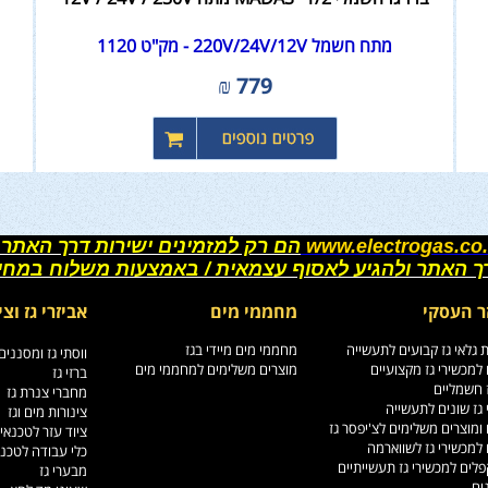
מתח חשמל 220V/24V/12V - מק"ט 1120
₪
779
www.electrogas.co.
הם רק למזמינים ישירות דרך האתר 
רך האתר ולהגיע לאסוף עצמאית / באמצעות משלוח במחי
ר העסקי
מחממי מים
אביזרי גז וצי
גלאי גז קבועים לתעשייה
מחממי מים מיידי בגז
ווסתי גז ומסננים
למכשירי גז מקצועיים
מוצרים משלימים למחממי מים
ברזי גז
ז חשמליים
מחברי צנרת גז
גז שונים לתעשייה
צינורות מים וגז
ומוצרים משלימים לצ'יפסר גז
ציוד עזר לטכנאי
למכשירי גז לשווארמה
כלי עבודה לטכנ
לים למכשירי גז תעשייתיים
מבערי גז
ים