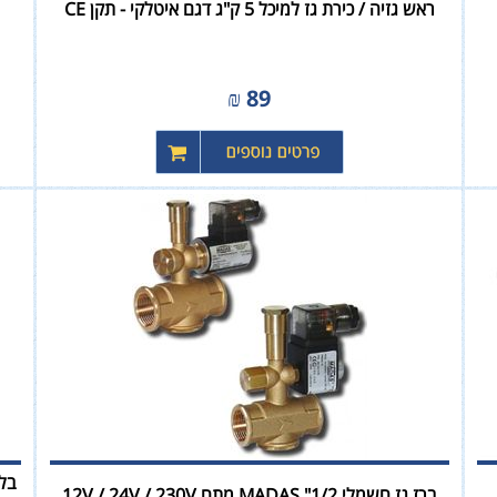
ראש גזיה / כירת גז למיכל 5 ק"ג דגם איטלקי - תקן CE
₪
89
ברז גז חשמלי MADAS "1/2 מתח 12V / 24V / 230V