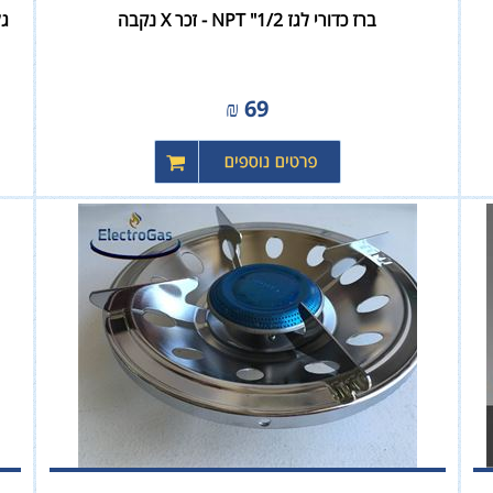
ברז כדורי לגז 1/2" NPT - זכר X נקבה
גלאי גז 
₪
69