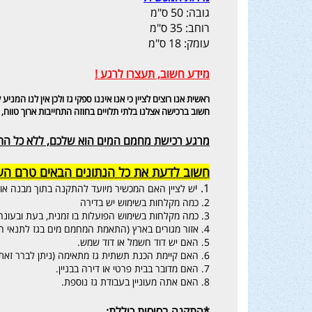
גובה: 50 ס"מ
רוחב: 35 ס"מ
עומק: 18 ס"מ
מידע חשוב, תעצרו לרגע !
ראשית אנו רוצים לציין כי אנו איננו ספקי גז ולכן אין לנו ה
חשוב ברכישה אצלנו בלתי תלויים בחוזה התחייבות ארוך טווח, 
מרגע רכישת מחמם המים הוא שלכם, ללא כל התנ
חשוב לדעת את כל הנתונים הבאים טרם השי
1. י
ש לציין האם המכשיר מיועד להתקנה בתוך מבנה או 
2. כמה מקלחות בשימוש יש בדירה
3. כמה מקלחות בשימוש הפועלות בו זמנית, בעת ובעונה אחת.
4. אזור מגורים בארץ (התאמת המחמם מים בגז לתנאי האקלים האזורי).
5. האם יש דוד חשמל או דוד שמש.
6. האם קיימת הכנת תשתית גז מתאימה (ניתן לברר זאת מול ספק הגז שלך).
7. האם מדובר בבית פרטי או דירה בבניין.
8. האם אתה מעוניין בעבודת גז נוספת.
*התקנה בסיסית כוללת: