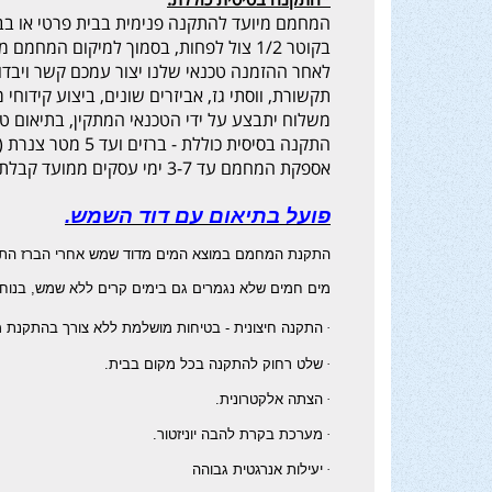
המחמם מיועד להתקנה פנימית בבית פרטי או בבי
בקוטר 1/2 צול לפחות, בסמוך למיקום המחמם מים בגז שקע לנקודת חשמל ביתי (מוגן מים).
לאחר ההזמנה טכנאי שלנו יצור עמכם קשר ויבדו
תקשורת, ווסתי גז, אביזרים שונים, ביצוע קידוחי 
משלוח יתבצע על ידי הטכנאי המתקין, בתיאום טלפוני, בתוך
התקנה בסיסית כוללת - ברזים ועד 5 מטר צנרת (מים / גז).
אספקת המחמם עד 3-7 ימי עסקים ממועד קבלת אישור ההזמנה.
פועל בתיאום עם דוד השמש
.
התקנת המחמם במוצא המים מדוד שמש אחרי הברז התרמוס
מים חמים שלא נגמרים גם בימים קרים ללא שמש, בנוחו
·
התקנה חיצונית - בטיחות מושלמת ללא צורך בהתקנת 
·
שלט רחוק להתקנה בכל מקום בבית.
·
הצתה אלקטרונית.
·
מערכת בקרת להבה יוניזטור.
·
יעילות אנרגטית גבוהה