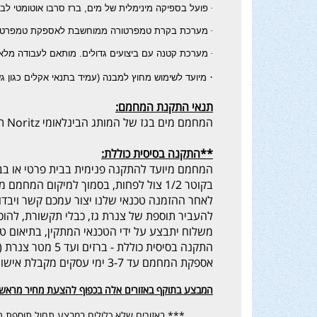
·
פועל בספיקה מינימלית של מים, ברז סרבו אוטומטי לב
·
מערכת בקרת טמפרטורה ממוחשבת לאספקת טמפרטורת
·
מערכת קטנה עם ביצועים גדולים. מותאם לעבודה מלא
·
מיועד לשימוש מחוץ למבנה (עמיד בתנאי אקלים כגון ג
תנאי התקנת המחמם
:
המחמם מים בגז של המותג הבינלאומי Noritz תוצרת יפן מיועד להתקנה חיצונית בלבד, בבית פרטי או בבית דירות.
**התקנה בסיסית כוללת:
המחמם מיועד להתקנה פנימית בבית פרטי או בבי
בקוטר 1/2 צול לפחות, בסמוך למיקום המחמם מים בגז שקע לנקודת חשמל ביתי (מוגן מים).
לאחר ההזמנה טכנאי שלנו יצור עמכם קשר ויבד
להעביר תוספת של צנרת גז, כבלי תקשורת, להוסיף 
משלוח יתבצע על ידי הטכנאי המתקין, בתיאום טלפוני, בתוך
התקנה בסיסית כוללת - ברזים ועד 5 מטר צנרת (מים / גז).
אספקת המחמם עד 3-7 ימי עסקים מקבלת אישור ההזמנה.
המבצע בתוקף באזורים אלה בכפוף להצעת מחיר מראש
*** באזורים שלא כלולים במבצע תחול תוספת ת