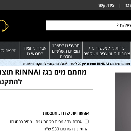
רכה
|
יצירת קשר
מבערי גז לטאבון
כירות גז / מכשירי גז /
אביזרי גז וציוד
חלפים לגרי
מוצרים משלימים
צינורות גז ומוצרים משלימים
לטכנאי גז
וחלפים
מחמם מים בגז RINNAI תוצרת יפן 20 ליטר - *כולל התקנה* להתקנה חיצונית
להתקנה 
אפשרויות שדרוג ותוספות
ארובת צד / מסית פליטת גזים - מחיר במסגרת
ההתקנת המחמם 530 ש"ח