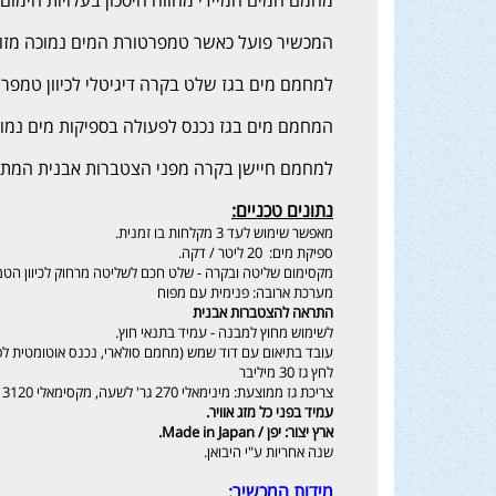
מחמם המים המיידי מהווה חיסכון בעלויות חימו
המכשיר פועל כאשר טמפרטורת המים נמוכה מזו 
למחמם מים בגז שלט בקרה דיגיטלי לכיוון טמפר
המחמם מים בגז נכנס לפעולה בספיקות מים נמוכ
למחמם חיישן בקרה מפני הצטברות אבנית המת
נתונים טכניים:
מאפשר שימוש לעד 3 מקלחות בו זמנית.
ספיקת מים: 20 ליטר / דקה.
מקסימום שליטה ובקרה - שלט חכם לשליטה מרחוק לכיוון הטמ
מערכת ארובה: פנימית עם מפוח
התראה להצטברות אבנית
לשימוש מחוץ למבנה - עמיד בתנאי חוץ.
עובד בתיאום עם דוד שמש (מחמם סולארי, נכנס אוטומטית לפ
לחץ גז 30 מיליבר
צריכת גז ממוצעת: מינימאלי 270 גר' לשעה, מקסימאלי 3120 גר' לשעה.
עמיד בפני כל מזג אוויר.
ארץ יצור: יפן / Made in Japan.
שנה אחריות ע"י היבואן.
מידות המכשיר: