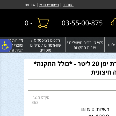
לתפריט
לתוכן
לתפריט
התחבר
|
משתמש חדש
| אורח/ת
אתר
המרכזי
נגישות
0
-
03-55-00-875
חלפים לצ'יפסר גז /
מדורות גינה
גלאי גז וברזים חשמליים /
פ
לי גז
שווארמה גז / גרילי גז
ומוצרי חימום
שירות התקנות
מוסדיים
לבית ולחצר
סר
מחמם מים בגז RINNAI תוצרת יפן 20 ליטר - *כולל התקנה*
חיצונית
נג
מק"ט מוצר:
363
משלוח: 0 ₪