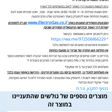
חפשו ב- Waze אלקטרוגז פ"ת
ניתן לעשות הזמנות דרך האתר 24/7 במשלוחים לכל הארץ
ימים ושעות פעילות: א'- ה' 8:00-16:00, שישי שבת - סגור,
יתכנו שינויים מעת לעת
בשעות הפתיחה אנא להתעדכן באתר האינטרנט שלנו טרם ההגעה
www.ElectroGas.co.il
המבצעים והמחירים המוצגים באתר
הם רק למזמינים
ישירות דרך האתר (ברכישה פרונטאלית המחירים שונים)
ניתן להתכתב איתנו בוואטסאפ בקישור
https://wa.me/972506866229
>
התמונות והסרטונים המוצגים הם להמחשה בלבד
אין החלפה ו/או החזרה של אביזרי גז מטעמי בטיחות
בכיריים גז יתכנו שיתוכים וקילופים בצבע גוף הכירות באזור הבערה לאחר השימוש בנוסף
תיתכן סטיה במידות של כ-5% במוצרים שמיוצרים / מורכבים בעבודת יד
משלוחים לכל הארץ עד 5 ימי עסקים*
אין משלוחים למיכלי גז, למייבשי כביסה בגז ומוצרים חריגים - הרכישה באיסוף עצמי בלבד
המפרסם רשאי לשנות / להפסיק את המבצעים / תנאי המכירה ללא כל הודעה מוקדמת,
ועפ"י שיקול דעתו הבלעדי
בכפוף לתקנון, ט.ל.ח
מוצרים נוספים של גולשים שהתעניינו
במוצר זה