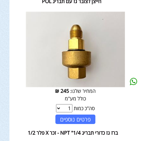
חייצן לצובר גז עם תבריג POL
המחיר שלנו:
245
₪
כולל מע"מ
סה"כ כמות
פרטים נוספים
ברז גז כדורי תבריג NPT "1/4 - זכר X פלר 1/2