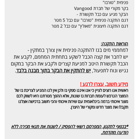
פנימית "טורבו"
בקר מקורי של חברת Vangood
הבקר מגיע עם כבל תקשורת -
דגם התקנה פנימית "טורבו" עם כבל 5 מטר
דגם התקנה חיצונית "מאולץ" עם כבל 2 מטר
הוראות התקנה:
למחממי מים בגז להתקנה פנימית אין צורך במתקין -
יש לחבר את קצה הכבל לשקע בתחתית המחמם, לקבע את
הכבל תקשורת היטב למניעת קצרים ולקבע את הבקר במקום
נגיש ונוח לתפעול,
יש להתקין את הבקר בתוך מבנה בלבד
.
מידע חשוב, עצרו לרגע !
ראשית אנו רוצים לציין כי אנו איננו ספקי גז ולכן אין לנו המניע לצריכת גז של
המוצר הנרכש לעומת חברות גז שונות, אלא ההפך מטרתנו היא לשווק לכם
מוצר איכותי ברמה בינלאומית עם שירות איכותי והכי חשוב ברכישה אצלנו
תקבלו את מוצר חדש ומקורי של היצרן.
*בכפוף לתקנון, המפרסם רשאי להפסיק / לשנות את תנאי מכירה ללא
הודעה מוקדמת.