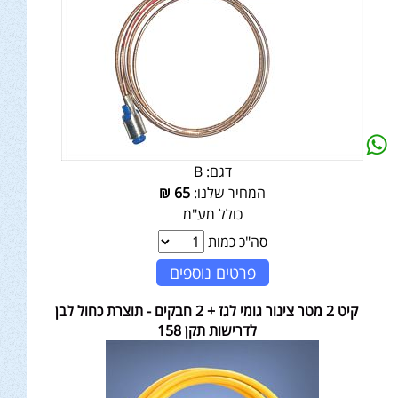
דגם:
B
המחיר שלנו:
65
₪
כולל מע"מ
סה"כ כמות
פרטים נוספים
קיט 2 מטר צינור גומי לגז + 2 חבקים - תוצרת כחול לבן
לדרישות תקן 158