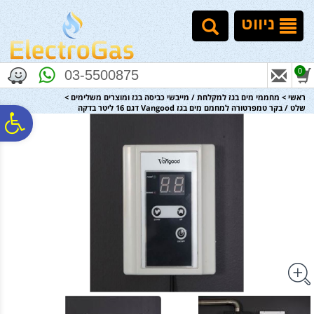
לתפריט
לתוכן
לתפריט
אתר
המרכזי
נגישות
ניווט
0
03-5500875
ראשי
>
מחממי מים בגז למקלחת / מייבשי כביסה בגז ומוצרים משלימים
>
שלט / בקר טמפרטורה למחמם מים בגז Vangood דגם 16 ליטר בדקה
פ
סר
נג