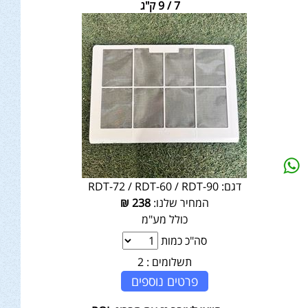
7 / 9 ק"ג
דגם:
RDT-72 / RDT-60 / RDT-90
המחיר שלנו:
238
₪
כולל מע"מ
סה"כ כמות
תשלומים :
2
פרטים נוספים