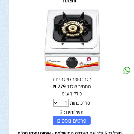
והצתה
דגם:
סופר טייגר יחיד
המחיר שלנו:
279
₪
כולל מע"מ
סה"כ כמות
תשלומים :
3
פרטים נוספים
מיכל גז 5 ק"ג עם הערכה המושלמת - איסוף עצמי מפ"ת