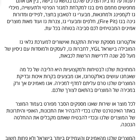
לענות על מרבית הצרכים שלכם בנושא גז בישול, בין אם אתם
מחפשים מחמם מים בגז למקלחת למגזר הפרטי ולתעשייה, מיכלי
גז לקמפינג ולמחנאות, מבערי גז לטאבון בחצר, לפידים ומדורות
גינה בגז (Fire Pit), חלפים ומבערי גז, צנרות גז ועוד מאות מוצרים
אמינים המבטיחים לכם סביבה בטוחה בכל עת.
אלקטרוגז מספקת שירות התקנות ואישורים למערכת גלאי גז
המובילה בישראל YGL, לחברות גז, לעסקים ולמוסדות עם ניסיון של
מעל 20 שנה לדרישות הרשות לכבאות,
המחויבות שלנו לבטיחות ולמקצועיות היא הליבה של כל מה
שאנחנו עושים באלקטרוגז, אנו מבצעים בקרות איכות ובדיקת
המוצרים שלנו טרם עליתם למדף למכירה. אנו מאמינים אך ורק
במכירה של המוצרים בהתאם לצורך שלכם.
לכל מוצר או שירות שאנו מספקים הסבר מפורט בעמוד המוצר
באתר האינטרנט שלנו בכדי להבהיר את התכונות, האופי והיתרונות
של המוצרים שלנו ובכדי להבטיח שאתם מקבלים את ההחלטה
הנכונה.
המוצרים שלנו מהאמינים והעמידים ביותר בישראל ולא פחות חשוב